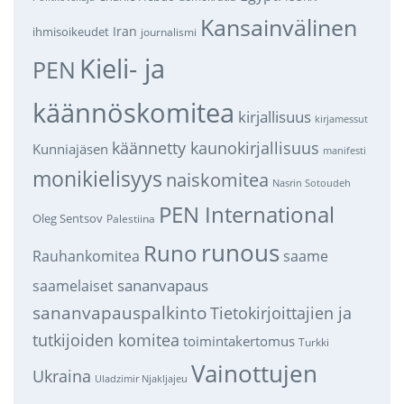
Kansainvälinen
Iran
ihmisoikeudet
journalismi
Kieli- ja
PEN
käännöskomitea
kirjallisuus
kirjamessut
käännetty kaunokirjallisuus
Kunniajäsen
manifesti
monikielisyys
naiskomitea
Nasrin Sotoudeh
PEN International
Oleg Sentsov
Palestiina
runous
Runo
saame
Rauhankomitea
sananvapaus
saamelaiset
sananvapauspalkinto
Tietokirjoittajien ja
tutkijoiden komitea
toimintakertomus
Turkki
Vainottujen
Ukraina
Uladzimir Njakljajeu