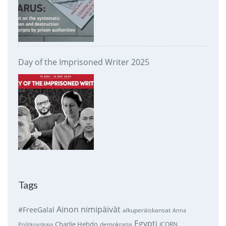
Day of the Imprisoned Writer 2025
Tags
Ainon nimipäivät
#FreeGalal
alkuperäiskansat
Anna
Egypti
Charlie Hebdo
demokratia
ICORN
Politkovskaja