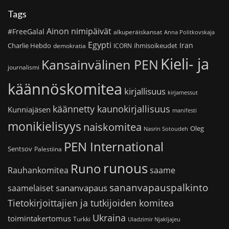
Tags
Ainon nimipäivät
#FreeGalal
alkuperäiskansat
Anna Politkovskaja
Egypti
Iran
Charlie Hebdo
ihmisoikeudet
demokratia
ICORN
Kieli- ja
Kansainvälinen PEN
journalismi
käännöskomitea
kirjallisuus
kirjamessut
käännetty kaunokirjallisuus
Kunniajäsen
manifesti
monikielisyys
naiskomitea
Oleg
Nasrin Sotoudeh
PEN International
Sentsov
Palestiina
runous
Runo
saame
Rauhankomitea
sananvapauspalkinto
sananvapaus
saamelaiset
Tietokirjoittajien ja tutkijoiden komitea
Ukraina
toimintakertomus
Turkki
Uladzimir Njakljajeu