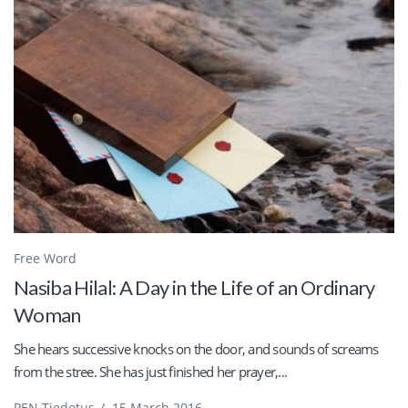
Free Word
Nasiba Hilal: A Day in the Life of an Ordinary
Woman
She hears successive knocks on the door, and sounds of screams
from the stree. She has just finished her prayer,...
PEN Tiedotus
/
15 March 2016