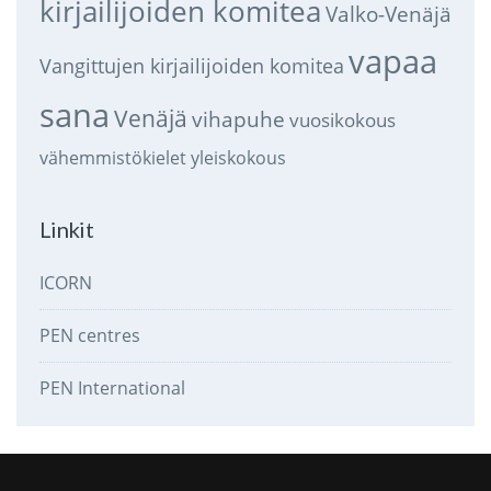
kirjailijoiden komitea
Valko-Venäjä
vapaa
Vangittujen kirjailijoiden komitea
sana
Venäjä
vihapuhe
vuosikokous
vähemmistökielet
yleiskokous
Linkit
ICORN
PEN centres
PEN International