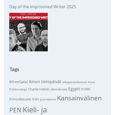
Day of the Imprisoned Writer 2025
Tags
Ainon nimipäivät
#FreeGalal
alkuperäiskansat
Anna
Egypti
Charlie Hebdo
demokratia
ICORN
Politkovskaja
Kansainvälinen
Iran
ihmisoikeudet
journalismi
Kieli- ja
PEN