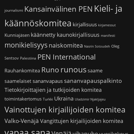
Kieli- ja
Kansainvälinen PEN
journalismi
käännöskomitea
kirjallisuus
kirjamessut
käännetty kaunokirjallisuus
Kunniajäsen
manifesti
monikielisyys
naiskomitea
Oleg
Nasrin Sotoudeh
PEN International
Sentsov
Palestiina
runous
Runo
saame
Rauhankomitea
sananvapauspalkinto
sananvapaus
saamelaiset
Tietokirjoittajien ja tutkijoiden komitea
Ukraina
toimintakertomus
Turkki
Uladzimir Njakljajeu
Vainottujen kirjailijoiden komitea
Valko-Venäjä
Vangittujen kirjailijoiden komitea
vapaa sana
Venäjä
vihapuhe
vuosikokous