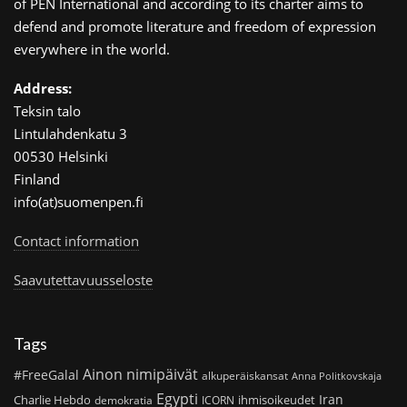
of PEN International and according to its charter aims to
defend and promote literature and freedom of expression
everywhere in the world.
Address:
Teksin talo
Lintulahdenkatu 3
00530 Helsinki
Finland
info(at)suomenpen.fi
Contact information
Saavutettavuusseloste
Tags
Ainon nimipäivät
#FreeGalal
alkuperäiskansat
Anna Politkovskaja
Egypti
Iran
Charlie Hebdo
ihmisoikeudet
demokratia
ICORN