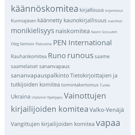
käännöskomitea
kirjallisuus
kirjamessut
käännetty kaunokirjallisuus
Kunniajäsen
manifesti
monikielisyys
naiskomitea
Nasrin Sotoudeh
PEN International
Oleg Sentsov
Palestiina
runous
Runo
saame
Rauhankomitea
sananvapaus
saamelaiset
sananvapauspalkinto
Tietokirjoittajien ja
tutkijoiden komitea
toimintakertomus
Turkki
Vainottujen
Ukraina
Uladzimir Njakljajeu
kirjailijoiden komitea
Valko-Venäjä
vapaa
Vangittujen kirjailijoiden komitea