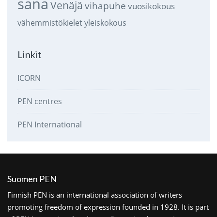
sana
Venäjä
vihapuhe
vuosikokous
vähemmistökielet
yleiskokous
Linkit
ICORN
PEN centres
PEN International
Suomen PEN
Finnish PEN is an international association of writers
promoting freedom of expression founded in 1928. It is part