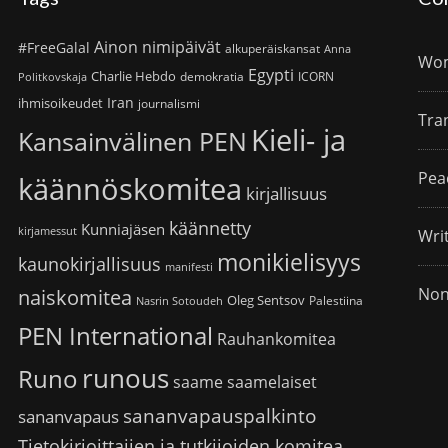
Ainon nimipäivät
#FreeGalal
alkuperäiskansat
Anna
Wom
Egypti
Charlie Hebdo
demokratia
ICORN
Politkovskaja
Iran
ihmisoikeudet
journalismi
Tra
Kieli- ja
Kansainvälinen PEN
Pea
käännöskomitea
kirjallisuus
käännetty
Kunniajäsen
kirjamessut
Wri
monikielisyys
kaunokirjallisuus
manifesti
Non
naiskomitea
Oleg Sentsov
Palestiina
Nasrin Sotoudeh
PEN International
Rauhankomitea
runous
Runo
saame
saamelaiset
sananvapauspalkinto
sananvapaus
Tietokirjoittajien ja tutkijoiden komitea