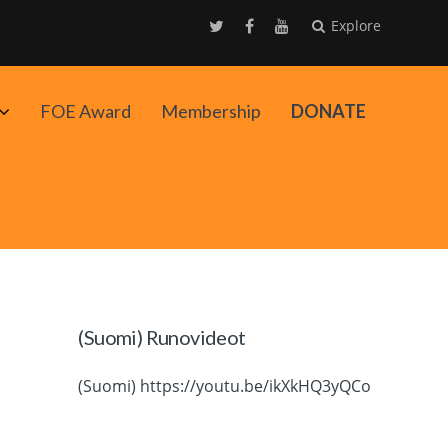
Explore
Avaa
FOE Award
Membership
DONATE
alavalikko
(Suomi) Runovideot
(Suomi) https://youtu.be/ikXkHQ3yQCo