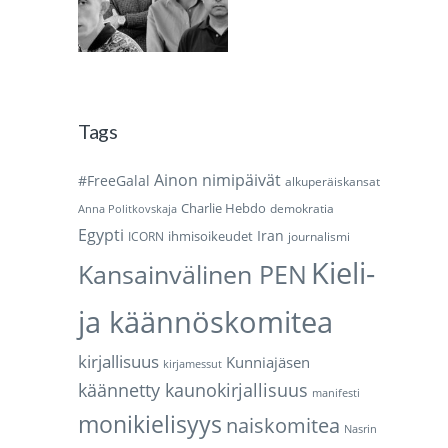
Tags
Ainon nimipäivät
#FreeGalal
alkuperäiskansat
Charlie Hebdo
demokratia
Anna Politkovskaja
Egypti
Iran
ihmisoikeudet
ICORN
journalismi
Kieli-
Kansainvälinen PEN
ja käännöskomitea
kirjallisuus
Kunniajäsen
kirjamessut
käännetty kaunokirjallisuus
manifesti
monikielisyys
naiskomitea
Nasrin