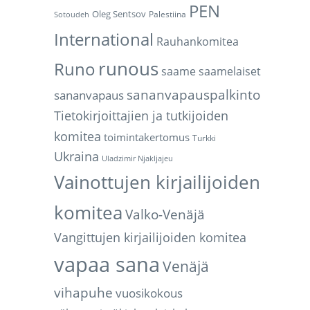
PEN
Oleg Sentsov
Palestiina
Sotoudeh
International
Rauhankomitea
runous
Runo
saame
saamelaiset
sananvapauspalkinto
sananvapaus
Tietokirjoittajien ja tutkijoiden
komitea
toimintakertomus
Turkki
Ukraina
Uladzimir Njakljajeu
Vainottujen kirjailijoiden
komitea
Valko-Venäjä
Vangittujen kirjailijoiden komitea
vapaa sana
Venäjä
vihapuhe
vuosikokous