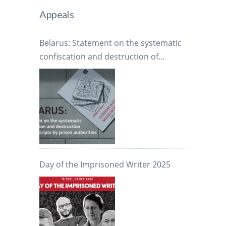
Appeals
Belarus: Statement on the systematic
confiscation and destruction of
manuscripts by prison authorities
Day of the Imprisoned Writer 2025