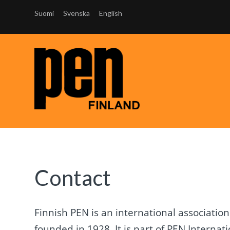
Suomi
Svenska
English
Contact
Finnish PEN is an international associatio
founded in 1928. It is part of PEN Internat