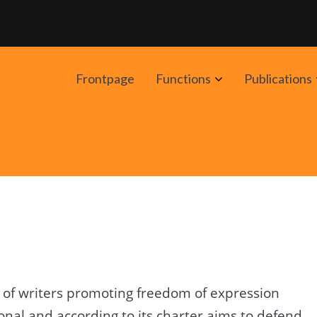
Avaa
Frontpage
Functions
Publications
alavalikko
n of writers promoting freedom of expression
ional and according to its charter aims to defend