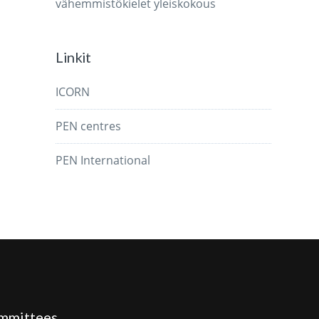
vähemmistökielet
yleiskokous
Linkit
ICORN
PEN centres
PEN International
mmittees