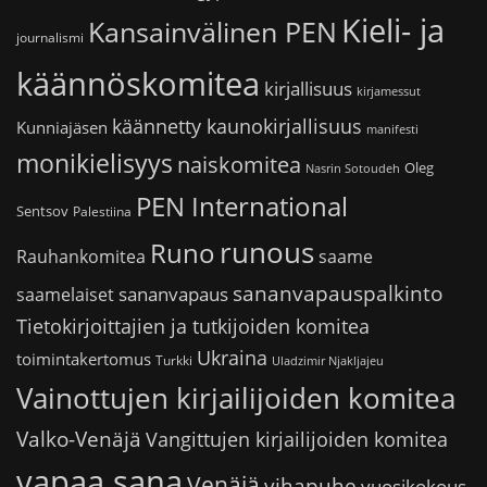
Kieli- ja
Kansainvälinen PEN
journalismi
käännöskomitea
kirjallisuus
kirjamessut
käännetty kaunokirjallisuus
Kunniajäsen
manifesti
monikielisyys
naiskomitea
Oleg
Nasrin Sotoudeh
PEN International
Sentsov
Palestiina
runous
Runo
saame
Rauhankomitea
sananvapauspalkinto
sananvapaus
saamelaiset
Tietokirjoittajien ja tutkijoiden komitea
Ukraina
toimintakertomus
Turkki
Uladzimir Njakljajeu
Vainottujen kirjailijoiden komitea
Valko-Venäjä
Vangittujen kirjailijoiden komitea
vapaa sana
Venäjä
vihapuhe
vuosikokous