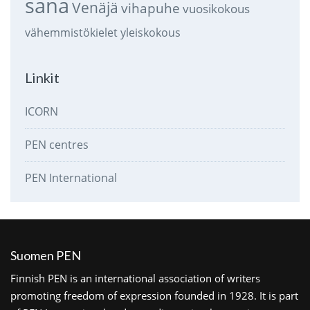
sana
Venäjä
vihapuhe
vuosikokous
vähemmistökielet
yleiskokous
Linkit
ICORN
PEN centres
PEN International
Suomen PEN
Finnish PEN is an international association of writers
promoting freedom of expression founded in 1928. It is part