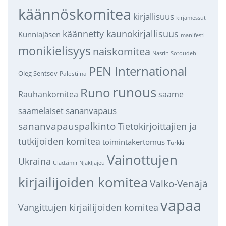
käännöskomitea
kirjallisuus
kirjamessut
käännetty kaunokirjallisuus
Kunniajäsen
manifesti
monikielisyys
naiskomitea
Nasrin Sotoudeh
PEN International
Oleg Sentsov
Palestiina
runous
Runo
saame
Rauhankomitea
sananvapaus
saamelaiset
sananvapauspalkinto
Tietokirjoittajien ja
tutkijoiden komitea
toimintakertomus
Turkki
Vainottujen
Ukraina
Uladzimir Njakljajeu
kirjailijoiden komitea
Valko-Venäjä
vapaa
Vangittujen kirjailijoiden komitea