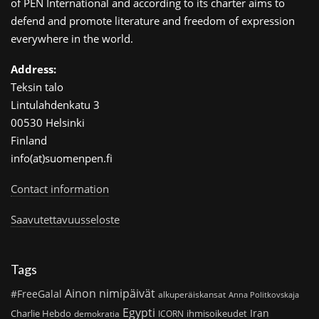
of PEN International and according to its charter aims to
defend and promote literature and freedom of expression
everywhere in the world.
Address:
Teksin talo
Lintulahdenkatu 3
00530 Helsinki
Finland
info(at)suomenpen.fi
Contact information
Saavutettavuusseloste
Tags
Ainon nimipäivät
#FreeGalal
alkuperäiskansat
Anna Politkovskaja
Egypti
Iran
Charlie Hebdo
ihmisoikeudet
demokratia
ICORN