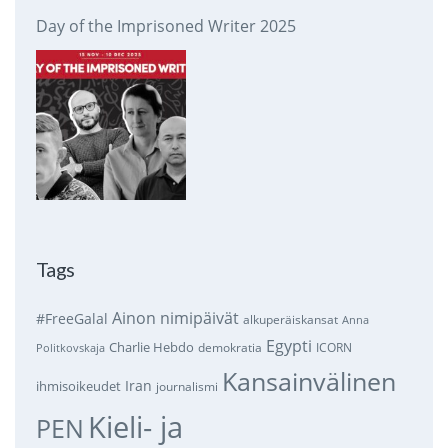
Day of the Imprisoned Writer 2025
Tags
Ainon nimipäivät
#FreeGalal
alkuperäiskansat
Anna
Egypti
Charlie Hebdo
demokratia
ICORN
Politkovskaja
Kansainvälinen
Iran
ihmisoikeudet
journalismi
Kieli- ja
PEN