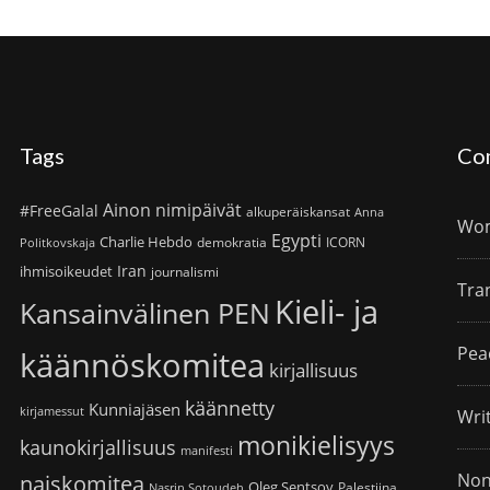
Tags
Co
Ainon nimipäivät
#FreeGalal
alkuperäiskansat
Anna
Wom
Egypti
Charlie Hebdo
demokratia
ICORN
Politkovskaja
Iran
ihmisoikeudet
journalismi
Tra
Kieli- ja
Kansainvälinen PEN
Pea
käännöskomitea
kirjallisuus
käännetty
Kunniajäsen
kirjamessut
Wri
monikielisyys
kaunokirjallisuus
manifesti
Non
naiskomitea
Oleg Sentsov
Palestiina
Nasrin Sotoudeh