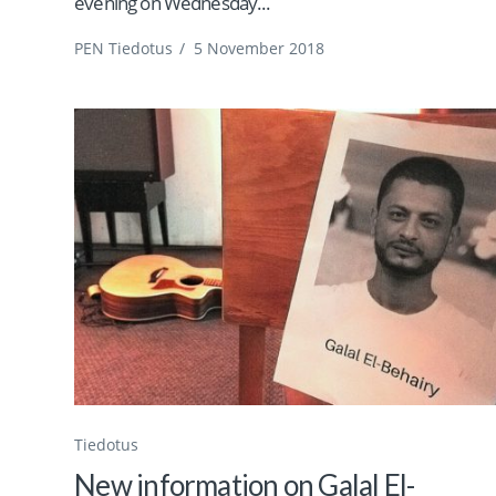
evening on Wednesday...
PEN Tiedotus
/
5 November 2018
Tiedotus
New information on Galal El-