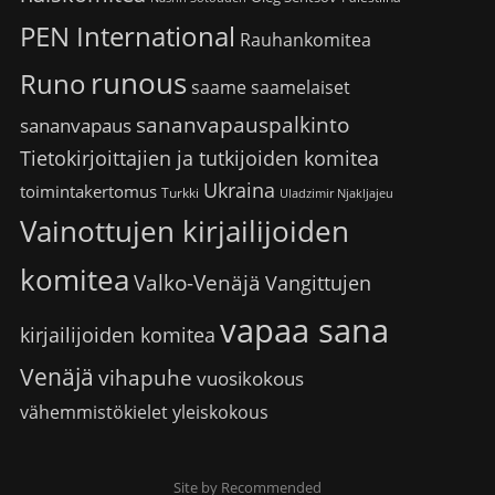
PEN International
Rauhankomitea
runous
Runo
saame
saamelaiset
sananvapauspalkinto
sananvapaus
Tietokirjoittajien ja tutkijoiden komitea
Ukraina
toimintakertomus
Turkki
Uladzimir Njakljajeu
Vainottujen kirjailijoiden
komitea
Valko-Venäjä
Vangittujen
vapaa sana
kirjailijoiden komitea
Venäjä
vihapuhe
vuosikokous
vähemmistökielet
yleiskokous
Site by Recommended