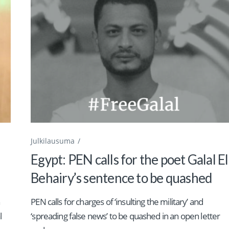
Julkilausuma
Egypt: PEN calls for the poet Galal El
Behairy’s sentence to be quashed
n
PEN calls for charges of ‘insulting the military’ and
l
‘spreading false news’ to be quashed in an open letter