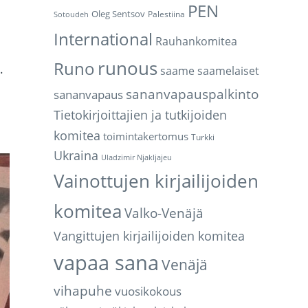
PEN
Oleg Sentsov
Palestiina
Sotoudeh
International
Rauhankomitea
runous
Runo
.
saame
saamelaiset
sananvapauspalkinto
sananvapaus
Tietokirjoittajien ja tutkijoiden
komitea
toimintakertomus
Turkki
Ukraina
Uladzimir Njakljajeu
Vainottujen kirjailijoiden
komitea
Valko-Venäjä
Vangittujen kirjailijoiden komitea
vapaa sana
Venäjä
vihapuhe
vuosikokous