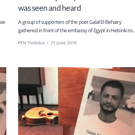
was seen and heard
ase
A group of supporters of the poet Galal El-Behairy
gathered in front of the embassy of Egypt in Helsinki to..
PEN Tiedotus
/
21 June 2018