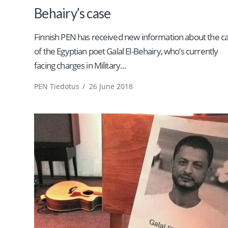
Behairy’s case
Finnish PEN has received new information about the c
of the Egyptian poet Galal El-Behairy, who’s currently
facing charges in Military...
PEN Tiedotus
/
26 June 2018