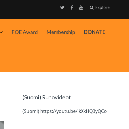
Explore
Avaa
FOE Award
Membership
DONATE
alavalikko
(Suomi) Runovideot
(Suomi) https://youtu.be/ikXkHQ3yQCo