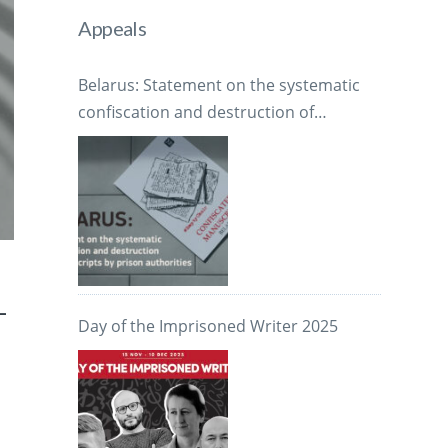
Appeals
Belarus: Statement on the systematic
confiscation and destruction of
manuscripts by prison authorities
-
Day of the Imprisoned Writer 2025