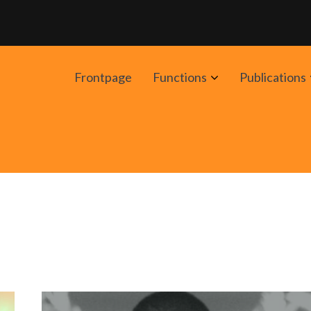
Avaa
Frontpage
Functions
Publications
alavalikko