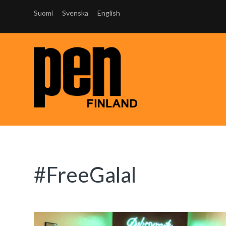
Suomi
Svenska
English
#FreeGalal