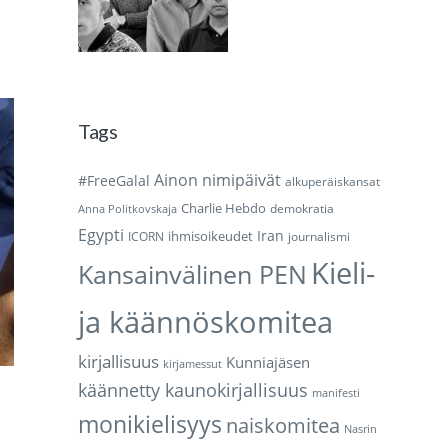
Tags
Ainon nimipäivät
#FreeGalal
alkuperäiskansat
Charlie Hebdo
demokratia
Anna Politkovskaja
Egypti
Iran
ihmisoikeudet
ICORN
journalismi
Kieli-
Kansainvälinen PEN
ja käännöskomitea
kirjallisuus
Kunniajäsen
kirjamessut
käännetty kaunokirjallisuus
manifesti
monikielisyys
naiskomitea
Nasrin