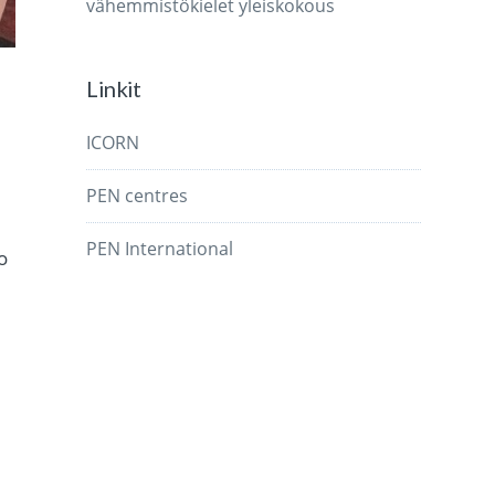
vähemmistökielet
yleiskokous
Linkit
ICORN
PEN centres
PEN International
o