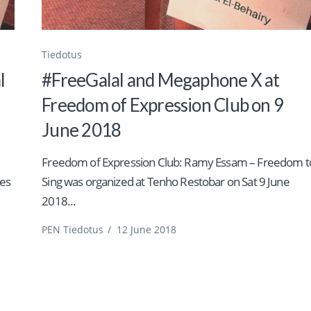
Tiedotus
l
#FreeGalal and Megaphone X at
Freedom of Expression Club on 9
June 2018
Freedom of Expression Club: Ramy Essam – Freedom t
res
Sing was organized at Tenho Restobar on Sat 9 June
2018...
PEN Tiedotus
/
12 June 2018