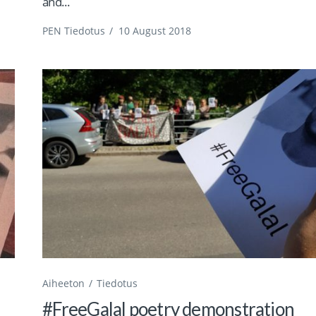
and...
PEN Tiedotus
/
10 August 2018
Aiheeton
Tiedotus
#FreeGalal poetry demonstration