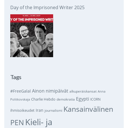
Day of the Imprisoned Writer 2025
Tags
Ainon nimipäivät
#FreeGalal
alkuperäiskansat
Anna
Egypti
Charlie Hebdo
demokratia
ICORN
Politkovskaja
Kansainvälinen
Iran
ihmisoikeudet
journalismi
Kieli- ja
PEN