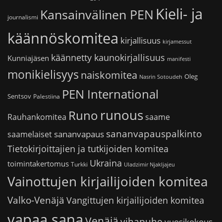
Kieli- ja
Kansainvälinen PEN
journalismi
käännöskomitea
kirjallisuus
kirjamessut
käännetty kaunokirjallisuus
Kunniajäsen
manifesti
monikielisyys
naiskomitea
Oleg
Nasrin Sotoudeh
PEN International
Sentsov
Palestiina
runous
Runo
saame
Rauhankomitea
sananvapauspalkinto
sananvapaus
saamelaiset
Tietokirjoittajien ja tutkijoiden komitea
Ukraina
toimintakertomus
Turkki
Uladzimir Njakljajeu
Vainottujen kirjailijoiden komitea
Valko-Venäjä
Vangittujen kirjailijoiden komitea
vapaa sana
Venäjä
vihapuhe
vuosikokous