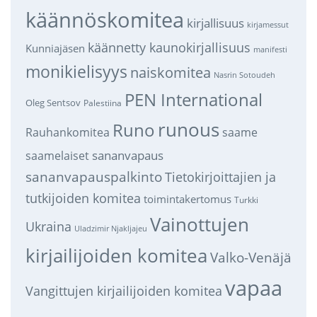
käännöskomitea
kirjallisuus
kirjamessut
käännetty kaunokirjallisuus
Kunniajäsen
manifesti
monikielisyys
naiskomitea
Nasrin Sotoudeh
PEN International
Oleg Sentsov
Palestiina
runous
Runo
saame
Rauhankomitea
sananvapaus
saamelaiset
sananvapauspalkinto
Tietokirjoittajien ja
tutkijoiden komitea
toimintakertomus
Turkki
Vainottujen
Ukraina
Uladzimir Njakljajeu
kirjailijoiden komitea
Valko-Venäjä
vapaa
Vangittujen kirjailijoiden komitea