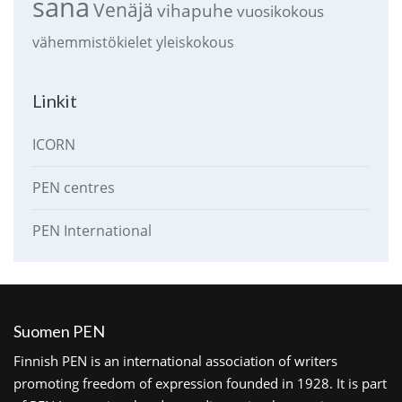
sana
Venäjä
vihapuhe
vuosikokous
vähemmistökielet
yleiskokous
Linkit
ICORN
PEN centres
PEN International
Suomen PEN
Finnish PEN is an international association of writers
promoting freedom of expression founded in 1928. It is part