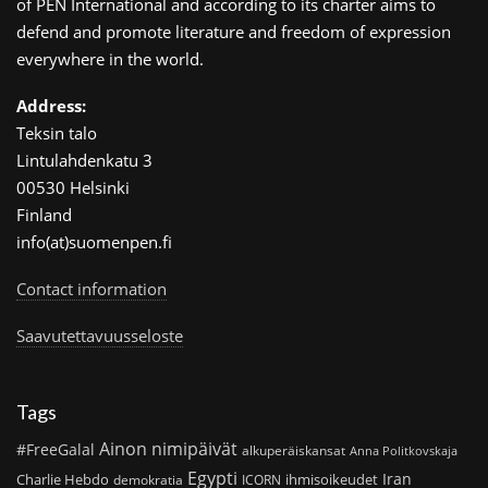
of PEN International and according to its charter aims to
defend and promote literature and freedom of expression
everywhere in the world.
Address:
Teksin talo
Lintulahdenkatu 3
00530 Helsinki
Finland
info(at)suomenpen.fi
Contact information
Saavutettavuusseloste
Tags
Ainon nimipäivät
#FreeGalal
alkuperäiskansat
Anna Politkovskaja
Egypti
Iran
Charlie Hebdo
ihmisoikeudet
demokratia
ICORN