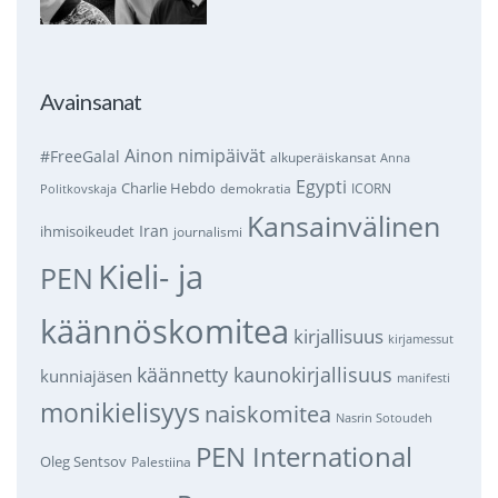
Avainsanat
Ainon nimipäivät
#FreeGalal
alkuperäiskansat
Anna
Egypti
Charlie Hebdo
demokratia
ICORN
Politkovskaja
Kansainvälinen
Iran
ihmisoikeudet
journalismi
Kieli- ja
PEN
käännöskomitea
kirjallisuus
kirjamessut
käännetty kaunokirjallisuus
kunniajäsen
manifesti
monikielisyys
naiskomitea
Nasrin Sotoudeh
PEN International
Oleg Sentsov
Palestiina