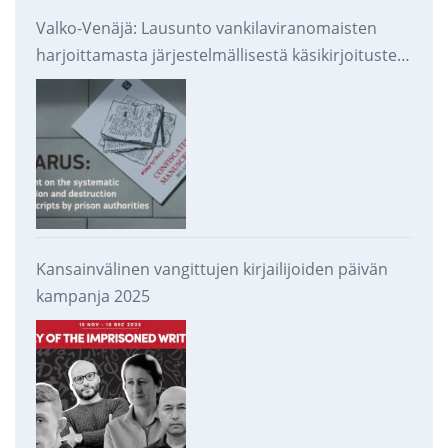
Valko-Venäjä: Lausunto vankilaviranomaisten
harjoittamasta järjestelmällisestä käsikirjoitusten
takavarikoinnista ja tuhoamisesta
Kansainvälinen vangittujen kirjailijoiden päivän
kampanja 2025