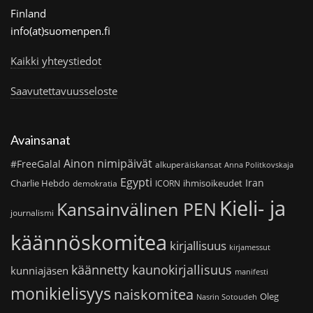
Finland
info(at)suomenpen.fi
Kaikki yhteystiedot
Saavutettavuusseloste
Avainsanat
Ainon nimipäivät
#FreeGalal
alkuperäiskansat
Anna Politkovskaja
Egypti
Iran
Charlie Hebdo
ihmisoikeudet
demokratia
ICORN
Kieli- ja
Kansainvälinen PEN
journalismi
käännöskomitea
kirjallisuus
kirjamessut
käännetty kaunokirjallisuus
kunniajäsen
manifesti
monikielisyys
naiskomitea
Oleg
Nasrin Sotoudeh