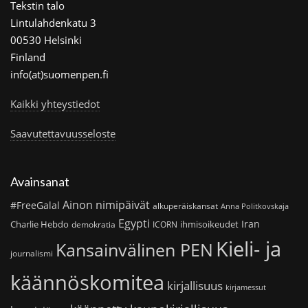
Tekstin talo
Lintulahdenkatu 3
00530 Helsinki
Finland
info(at)suomenpen.fi
Kaikki yhteystiedot
Saavutettavuusseloste
Avainsanat
Ainon nimipäivät
#FreeGalal
alkuperäiskansat
Anna Politkovskaja
Egypti
Iran
Charlie Hebdo
ihmisoikeudet
demokratia
ICORN
Kieli- ja
Kansainvälinen PEN
journalismi
käännöskomitea
kirjallisuus
kirjamessut