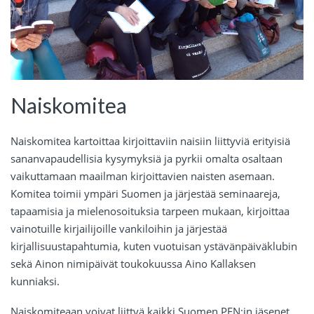
Naiskomitea
Naiskomitea kartoittaa kirjoittaviin naisiin liittyviä erityisiä
sananvapaudellisia kysymyksiä ja pyrkii omalta osaltaan
vaikuttamaan maailman kirjoittavien naisten asemaan.
Komitea toimii ympäri Suomen ja järjestää seminaareja,
tapaamisia ja mielenosoituksia tarpeen mukaan, kirjoittaa
vainotuille kirjailijoille vankiloihin ja järjestää
kirjallisuustapahtumia, kuten vuotuisan ystävänpäiväklubin
sekä Ainon nimipäivät toukokuussa Aino Kallaksen
kunniaksi.
Naiskomiteaan voivat liittyä kaikki Suomen PEN:in jäsenet