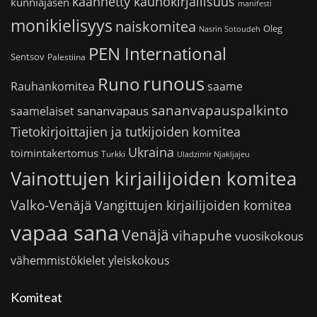
käännetty kaunokirjallisuus
kunniajäsen
manifesti
monikielisyys
naiskomitea
Oleg
Nasrin Sotoudeh
PEN International
Sentsov
Palestiina
runous
Runo
saame
Rauhankomitea
sananvapauspalkinto
sananvapaus
saamelaiset
Tietokirjoittajien ja tutkijoiden komitea
Ukraina
toimintakertomus
Turkki
Uladzimir Njakljajeu
Vainottujen kirjailijoiden komitea
Valko-Venäjä
Vangittujen kirjailijoiden komitea
vapaa sana
Venäjä
vihapuhe
vuosikokous
vähemmistökielet
yleiskokous
Komiteat