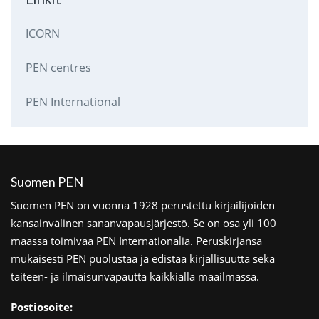
ICORN
PEN centres
PEN International
Suomen PEN
Suomen PEN on vuonna 1928 perustettu kirjailijoiden
kansainvälinen sananvapausjärjestö. Se on osa yli 100
maassa toimivaa PEN Internationalia. Peruskirjansa
mukaisesti PEN puolustaa ja edistää kirjallisuutta sekä
taiteen- ja ilmaisunvapautta kaikkialla maailmassa.
Postiosoite: