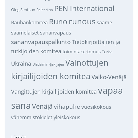
PEN International
Oleg Sentsov
Palestiina
runous
Runo
saame
Rauhankomitea
sananvapaus
saamelaiset
sananvapauspalkinto
Tietokirjoittajien ja
tutkijoiden komitea
toimintakertomus
Turkki
Vainottujen
Ukraina
Uladzimir Njakljajeu
kirjailijoiden komitea
Valko-Venäjä
vapaa
Vangittujen kirjailijoiden komitea
sana
Venäjä
vihapuhe
vuosikokous
vähemmistökielet
yleiskokous
Linkit