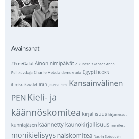
Avainsanat
Ainon nimipäivät
#FreeGalal
alkuperäiskansat
Anna
Egypti
Charlie Hebdo
demokratia
ICORN
Politkovskaja
Kansainvälinen
Iran
ihmisoikeudet
journalismi
Kieli- ja
PEN
käännöskomitea
kirjallisuus
kirjamessut
käännetty kaunokirjallisuus
kunniajäsen
manifesti
monikielisyys
naiskomitea
Nasrin Sotoudeh