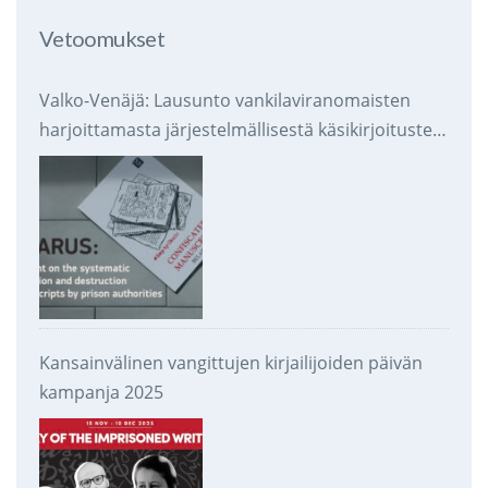
Vetoomukset
Valko-Venäjä: Lausunto vankilaviranomaisten
harjoittamasta järjestelmällisestä käsikirjoitusten
takavarikoinnista ja tuhoamisesta
Kansainvälinen vangittujen kirjailijoiden päivän
kampanja 2025