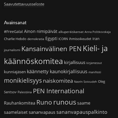
Saavutettavuusseloste
Avainsanat
Ainon nimipäivät
#FreeGalal
alkuperäiskansat
Anna Politkovskaja
Egypti
Iran
Charlie Hebdo
ihmisoikeudet
demokratia
ICORN
Kieli- ja
Kansainvälinen PEN
journalismi
käännöskomitea
kirjallisuus
kirjamessut
käännetty kaunokirjallisuus
kunniajäsen
manifesti
monikielisyys
naiskomitea
Oleg
Nasrin Sotoudeh
PEN International
Sentsov
Palestiina
runous
Runo
saame
Rauhankomitea
sananvapauspalkinto
sananvapaus
saamelaiset