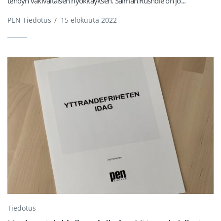
tehdyn väkivaltaisen hyökkäyksen. Salman Rushdie on jo...
PEN Tiedotus
/
15 elokuuta 2022
Tiedotus