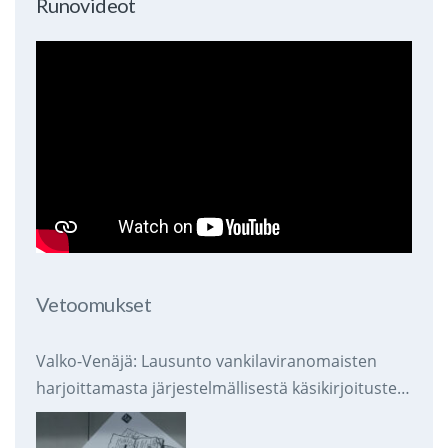
Runovideot
Vetoomukset
Valko-Venäjä: Lausunto vankilaviranomaisten
harjoittamasta järjestelmällisestä käsikirjoitusten
takavarikoinnista ja tuhoamisesta