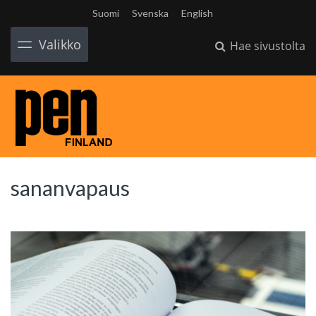
Suomi
Svenska
English
Valikko
Hae sivustolta
sananvapaus