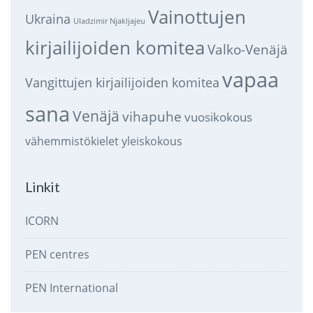
Vainottujen
Ukraina
Uladzimir Njakljajeu
kirjailijoiden komitea
Valko-Venäjä
vapaa
Vangittujen kirjailijoiden komitea
sana
Venäjä
vihapuhe
vuosikokous
vähemmistökielet
yleiskokous
Linkit
ICORN
PEN centres
PEN International