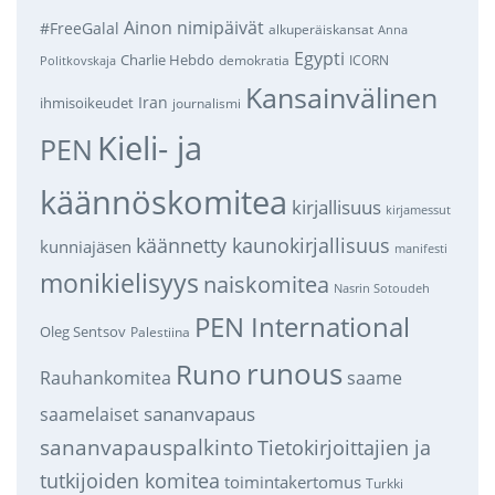
Ainon nimipäivät
#FreeGalal
alkuperäiskansat
Anna
Egypti
Charlie Hebdo
demokratia
ICORN
Politkovskaja
Kansainvälinen
Iran
ihmisoikeudet
journalismi
Kieli- ja
PEN
käännöskomitea
kirjallisuus
kirjamessut
käännetty kaunokirjallisuus
kunniajäsen
manifesti
monikielisyys
naiskomitea
Nasrin Sotoudeh
PEN International
Oleg Sentsov
Palestiina
runous
Runo
saame
Rauhankomitea
sananvapaus
saamelaiset
sananvapauspalkinto
Tietokirjoittajien ja
tutkijoiden komitea
toimintakertomus
Turkki