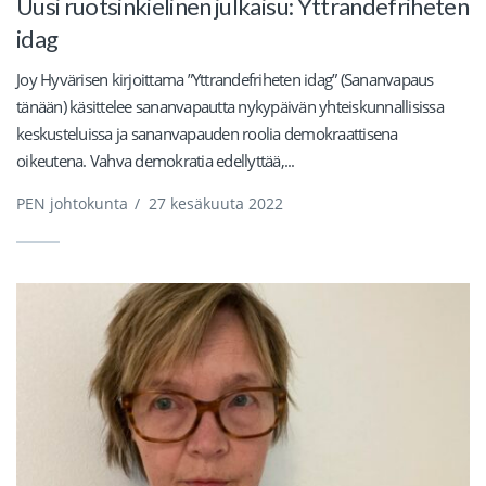
Uusi ruotsinkielinen julkaisu: Yttrandefriheten
idag
Joy Hyvärisen kirjoittama ”Yttrandefriheten idag” (Sananvapaus
tänään) käsittelee sananvapautta nykypäivän yhteiskunnallisissa
keskusteluissa ja sananvapauden roolia demokraattisena
oikeutena. Vahva demokratia edellyttää,...
PEN johtokunta
/
27 kesäkuuta 2022