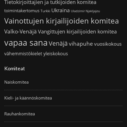
Tietokirjoittajien ja tutkijoiden komitea
Ukraina
toimintakertomus
Turkki
Uladzimir Njakljajeu
Vainottujen kirjailijoiden komitea
Valko-Venäjä
Vangittujen kirjailijoiden komitea
vapaa sana
Venäjä
vihapuhe
vuosikokous
vähemmistökielet
yleiskokous
Komiteat
Naiskomitea
Kieli- ja käännöskomitea
Rauhankomitea