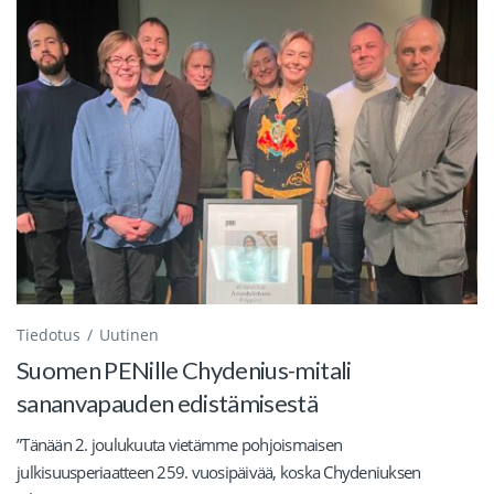
Tiedotus
Uutinen
Suomen PENille Chydenius-mitali
sananvapauden edistämisestä
”Tänään 2. joulukuuta vietämme pohjoismaisen
julkisuusperiaatteen 259. vuosipäivää, koska Chydeniuksen