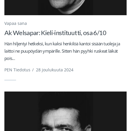
Vapaa sana
Ak Welsapar: Kieli-instituutti, osa 6/10
Hän hiljentyi hetkeksi, kun kaksi henkilöä kantoi sisään tuoleja ja
laittoi ne puupöydän ympärille. Sitten hän pyyhki ruskeat läikät
pois...
PEN Tiedotus
/
28 joulukuuta 2024