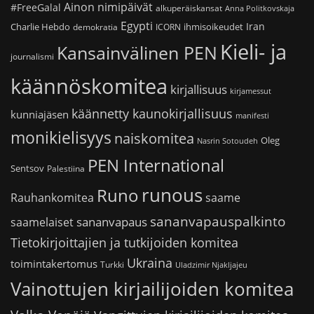
Ainon nimipäivät
#FreeGalal
alkuperäiskansat
Anna Politkovskaja
Egypti
Iran
Charlie Hebdo
ihmisoikeudet
demokratia
ICORN
Kieli- ja
Kansainvälinen PEN
journalismi
käännöskomitea
kirjallisuus
kirjamessut
käännetty kaunokirjallisuus
kunniajäsen
manifesti
monikielisyys
naiskomitea
Oleg
Nasrin Sotoudeh
PEN International
Sentsov
Palestiina
runous
Runo
saame
Rauhankomitea
sananvapauspalkinto
sananvapaus
saamelaiset
Tietokirjoittajien ja tutkijoiden komitea
Ukraina
toimintakertomus
Turkki
Uladzimir Njakljajeu
Vainottujen kirjailijoiden komitea