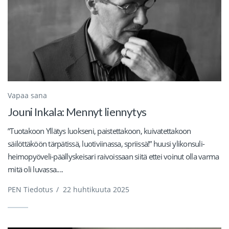
Vapaa sana
Jouni Inkala: Mennyt liennytys
”Tuotakoon Yllätys luokseni, paistettakoon, kuivatettakoon
säilöttäköön tärpätissä, luotiviinassa, spriissä!” huusi ylikonsuli-
heimopyöveli-päällyskeisari raivoissaan siitä ettei voinut olla varma
mitä oli luvassa....
PEN Tiedotus
/
22 huhtikuuta 2025