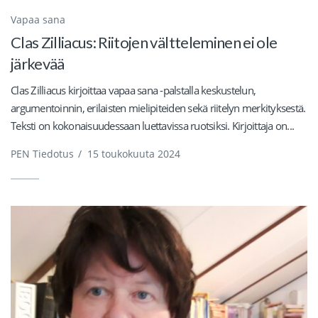
Vapaa sana
Clas Zilliacus: Riitojen vältteleminen ei ole
järkevää
Clas Zilliacus kirjoittaa vapaa sana -palstalla keskustelun,
argumentoinnin, erilaisten mielipiteiden sekä riitelyn merkityksestä.
Teksti on kokonaisuudessaan luettavissa ruotsiksi. Kirjoittaja on...
PEN Tiedotus
/
15 toukokuuta 2024