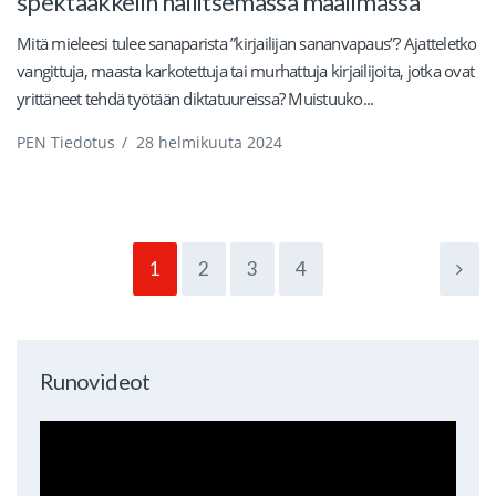
spektaakkelin hallitsemassa maailmassa
Mitä mieleesi tulee sanaparista ”kirjailijan sananvapaus”? Ajatteletko
vangittuja, maasta karkotettuja tai murhattuja kirjailijoita, jotka ovat
yrittäneet tehdä työtään diktatuureissa? Muistuuko...
PEN Tiedotus
/
28 helmikuuta 2024
1
2
3
4
Runovideot