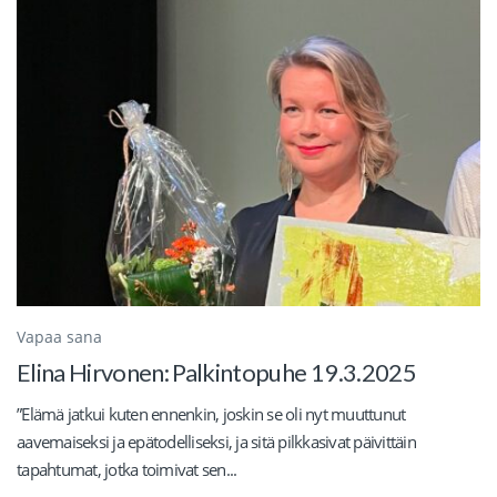
Vapaa sana
Elina Hirvonen: Palkintopuhe 19.3.2025
”Elämä jatkui kuten ennenkin, joskin se oli nyt muuttunut
aavemaiseksi ja epätodelliseksi, ja sitä pilkkasivat päivittäin
tapahtumat, jotka toimivat sen...