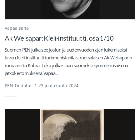
Vapaa sana
Ak Welsapar: Kieli-instituutti, osa 1/10
Suomen PEN julkaisee joulun ja uudenvuoden ajan lukemiseksi
luvun Kieli-instituutti turkmenistanilais-ruotsalaisen Ak Welsaparin
romaanista Kobra. Luku julkaistaan suomeksi kymmenosaisena
jatkokertomuksena Vapaa...
PEN Tiedotus
/
23 joulukuuta 2024