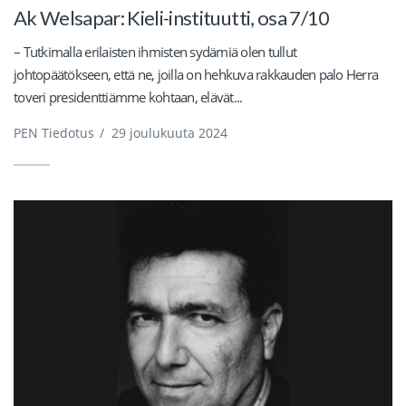
Ak Welsapar: Kieli-instituutti, osa 7/10
– Tutkimalla erilaisten ihmisten sydämiä olen tullut
johtopäätökseen, että ne, joilla on hehkuva rakkauden palo Herra
toveri presidenttiämme kohtaan, elävät...
PEN Tiedotus
/
29 joulukuuta 2024