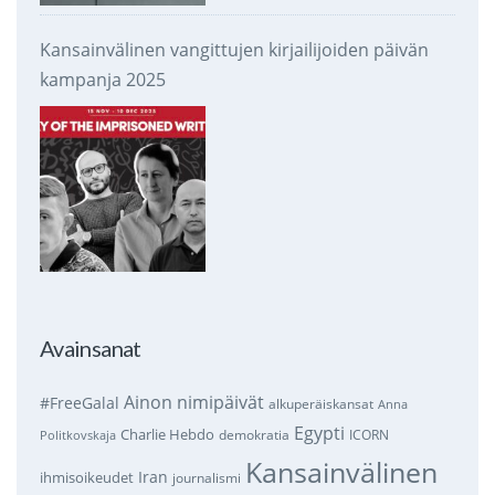
Kansainvälinen vangittujen kirjailijoiden päivän
kampanja 2025
Avainsanat
Ainon nimipäivät
#FreeGalal
alkuperäiskansat
Anna
Egypti
Charlie Hebdo
demokratia
ICORN
Politkovskaja
Kansainvälinen
Iran
ihmisoikeudet
journalismi