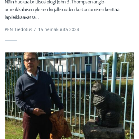
Näin huokaa brittisosiologi John B. Thompson anglo-
amerikkalaisen yleisen kirjallisuuden kustantamisen kenttää
läpileikkaavassa...
PEN Tiedotus
/
15 heinäkuuta 2024