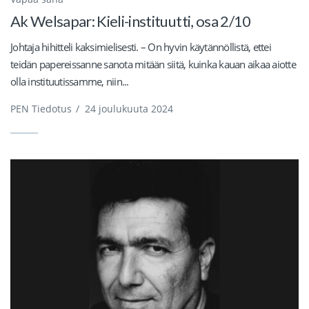
Ak Welsapar: Kieli-instituutti, osa 2/10
Johtaja hihitteli kaksimielisesti. – On hyvin käytännöllistä, ettei
teidän papereissanne sanota mitään siitä, kuinka kauan aikaa aiotte
olla instituutissamme, niin...
PEN Tiedotus
/
24 joulukuuta 2024