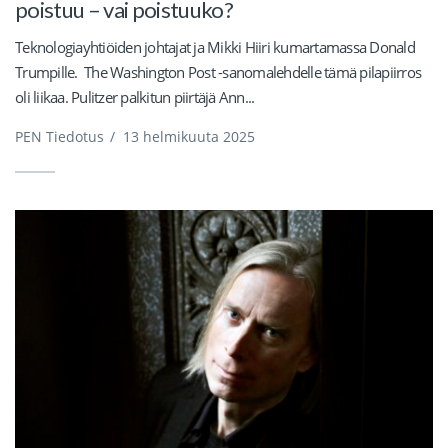
poistuu – vai poistuuko?
Teknologiayhtiöiden johtajat ja Mikki Hiiri kumartamassa Donald
Trumpille. The Washington Post -sanomalehdelle tämä pilapiirros
oli liikaa. Pulitzer palkitun piirtäjä Ann...
PEN Tiedotus
/
13 helmikuuta 2025