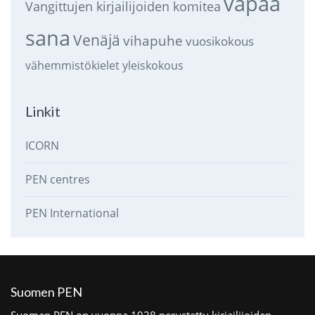
vapaa
Vangittujen kirjailijoiden komitea
sana
Venäjä
vihapuhe
vuosikokous
vähemmistökielet
yleiskokous
Linkit
ICORN
PEN centres
PEN International
Suomen PEN
Suomen PEN on vuonna 1928 perustettu kirjailijoiden