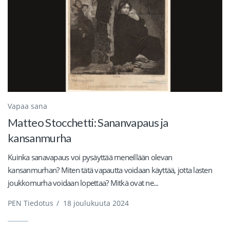
Vapaa sana
Matteo Stocchetti: Sananvapaus ja
kansanmurha
Kuinka sanavapaus voi pysäyttää meneillään olevan
kansanmurhan? Miten tätä vapautta voidaan käyttää, jotta lasten
joukkomurha voidaan lopettaa? Mitkä ovat ne...
PEN Tiedotus
/
18 joulukuuta 2024