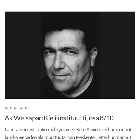
Vapaa sana
Ak Welsapar: Kieli-instituutti, osa 8/10
Laboratorioinstituutin mallityöläinen Kose Alaverdi ei huomannut
kuinka vieraiden tila muuttui, tai hän teeskenteli, ettei huomannut