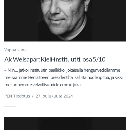
Vapaa sana
Ak Welsapar: Kieli-instituutti, osa 5/10
– Niin… jatkoi instituutin päällikkö, jokaisella hengenvedollamme
me saamme Herra toveri presidentiltä isällistä huolenpitoa, ja siksi
me tunnemme velvollisuudeksemme joka...
PEN Tiedotus
/
27 joulukuuta 2024