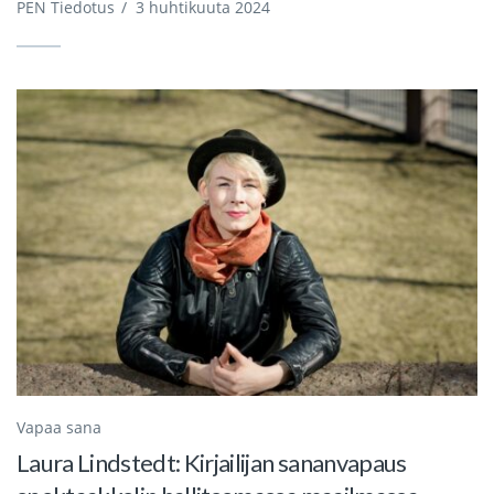
PEN Tiedotus
/
3 huhtikuuta 2024
Vapaa sana
Laura Lindstedt: Kirjailijan sananvapaus