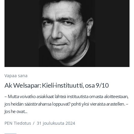
Vapaa sana
Ak Welsapar: Kieli-instituutti, osa 9/10
– Mutta voivatko asiakkaat lähteä instituutista omasta aloitteestaan,
jos heidän säästörahansa loppuvat? pohti yksi vieraista arastellen. –
Jos he ovat...
PEN Tiedotus
/
31 joulukuuta 2024