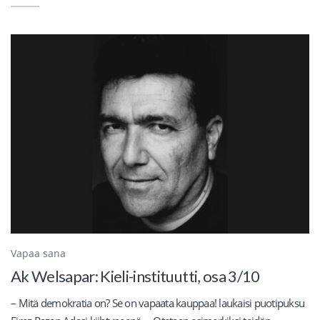
Vapaa sana
Ak Welsapar: Kieli-instituutti, osa 3/10
– Mitä demokratia on? Se on vapaata kauppaa! laukaisi puotipuksu