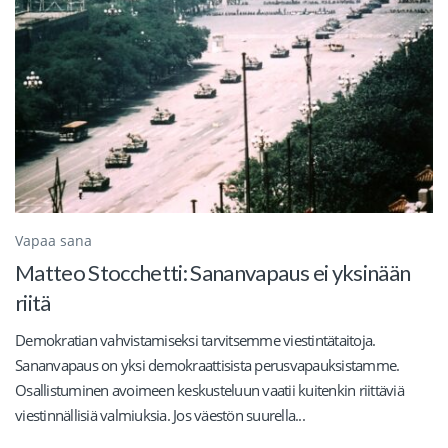
Vapaa sana
Matteo Stocchetti: Sananvapaus ei yksinään
riitä
Demokratian vahvistamiseksi tarvitsemme viestintätaitoja.
Sananvapaus on yksi demokraattisista perusvapauksistamme.
Osallistuminen avoimeen keskusteluun vaatii kuitenkin riittäviä
viestinnällisiä valmiuksia. Jos väestön suurella...