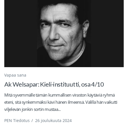
Vapaa sana
Ak Welsapar: Kieli-instituutti, osa 4/10
Mitä syvemmälle tämän kummallisen viraston käytäviä ryhmä
eteni, sitä synkemmäksi kävi hänen ilmeensä. Välillä hän vaikutti
viljelevän jonkin sortin mustaa...
PEN Tiedotus
/
26 joulukuuta 2024