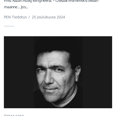
Firez Razan Adasj kiihtyneenä. – Otetaan esimerkiksi teidän
maanne… Jos...
PEN Tiedotus
/
25 joulukuuta 2024
Vapaa sana