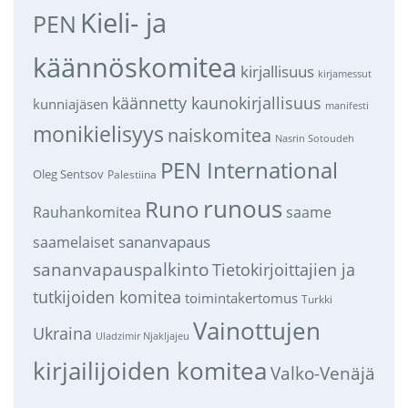
Kieli- ja
PEN
käännöskomitea
kirjallisuus
kirjamessut
käännetty kaunokirjallisuus
kunniajäsen
manifesti
monikielisyys
naiskomitea
Nasrin Sotoudeh
PEN International
Oleg Sentsov
Palestiina
runous
Runo
saame
Rauhankomitea
sananvapaus
saamelaiset
sananvapauspalkinto
Tietokirjoittajien ja
tutkijoiden komitea
toimintakertomus
Turkki
Vainottujen
Ukraina
Uladzimir Njakljajeu
kirjailijoiden komitea
Valko-Venäjä