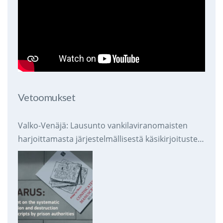
Vetoomukset
Valko-Venäjä: Lausunto vankilaviranomaisten
harjoittamasta järjestelmällisestä käsikirjoitusten
takavarikoinnista ja tuhoamisesta