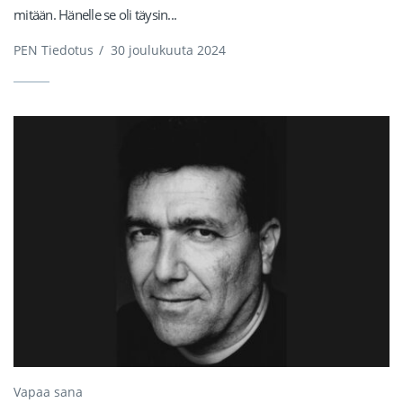
mitään. Hänelle se oli täysin...
PEN Tiedotus
/
30 joulukuuta 2024
Vapaa sana