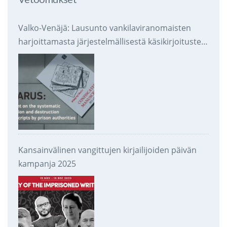
Valko-Venäjä: Lausunto vankilaviranomaisten
harjoittamasta järjestelmällisestä käsikirjoitusten
takavarikoinnista ja tuhoamisesta
Kansainvälinen vangittujen kirjailijoiden päivän
kampanja 2025