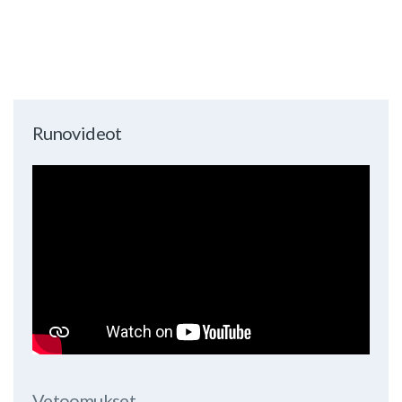
Runovideot
Vetoomukset