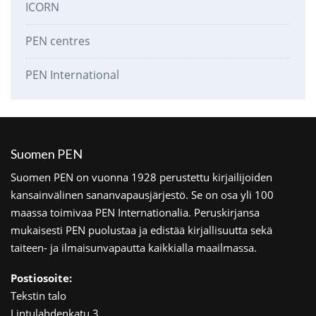
ICORN
PEN centres
PEN International
Suomen PEN
Suomen PEN on vuonna 1928 perustettu kirjailijoiden
kansainvälinen sananvapausjärjestö. Se on osa yli 100
maassa toimivaa PEN Internationalia. Peruskirjansa
mukaisesti PEN puolustaa ja edistää kirjallisuutta sekä
taiteen- ja ilmaisunvapautta kaikkialla maailmassa.
Postiosoite:
Tekstin talo
Lintulahdenkatu 3