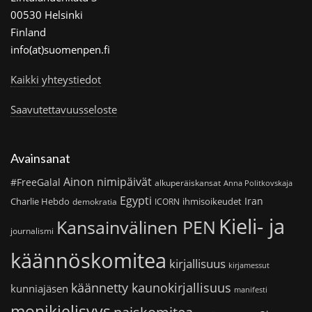
00530 Helsinki
Finland
info(at)suomenpen.fi
Kaikki yhteystiedot
Saavutettavuusseloste
Avainsanat
Ainon nimipäivät
#FreeGalal
alkuperäiskansat
Anna Politkovskaja
Egypti
Iran
Charlie Hebdo
ihmisoikeudet
demokratia
ICORN
Kieli- ja
Kansainvälinen PEN
journalismi
käännöskomitea
kirjallisuus
kirjamessut
käännetty kaunokirjallisuus
kunniajäsen
manifesti
monikielisyys