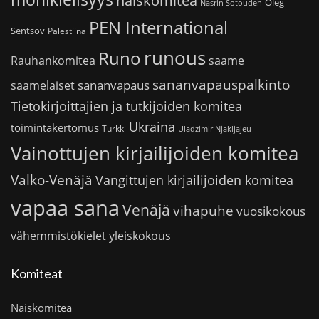
naiskomitea
Oleg
Nasrin Sotoudeh
PEN International
Sentsov
Palestiina
runous
Runo
saame
Rauhankomitea
sananvapauspalkinto
sananvapaus
saamelaiset
Tietokirjoittajien ja tutkijoiden komitea
Ukraina
toimintakertomus
Turkki
Uladzimir Njakljajeu
Vainottujen kirjailijoiden komitea
Valko-Venäjä
Vangittujen kirjailijoiden komitea
vapaa sana
Venäjä
vihapuhe
vuosikokous
vähemmistökielet
yleiskokous
Komiteat
Naiskomitea