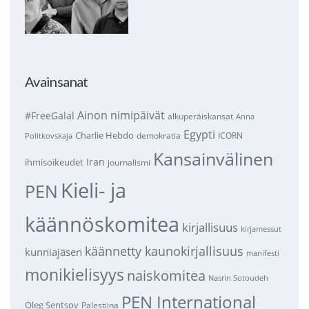
Avainsanat
Ainon nimipäivät
#FreeGalal
alkuperäiskansat
Anna
Egypti
Charlie Hebdo
demokratia
ICORN
Politkovskaja
Kansainvälinen
Iran
ihmisoikeudet
journalismi
Kieli- ja
PEN
käännöskomitea
kirjallisuus
kirjamessut
käännetty kaunokirjallisuus
kunniajäsen
manifesti
monikielisyys
naiskomitea
Nasrin Sotoudeh
PEN International
Oleg Sentsov
Palestiina