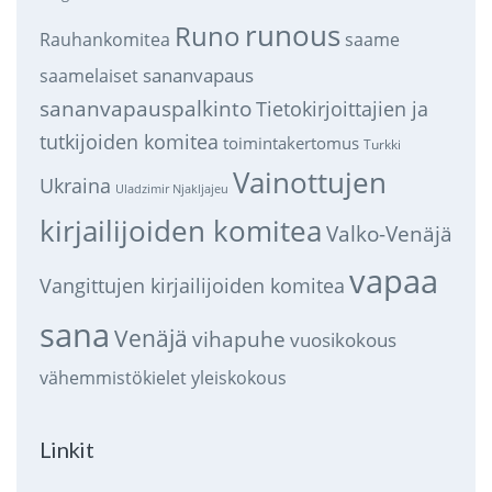
runous
Runo
saame
Rauhankomitea
sananvapaus
saamelaiset
sananvapauspalkinto
Tietokirjoittajien ja
tutkijoiden komitea
toimintakertomus
Turkki
Vainottujen
Ukraina
Uladzimir Njakljajeu
kirjailijoiden komitea
Valko-Venäjä
vapaa
Vangittujen kirjailijoiden komitea
sana
Venäjä
vihapuhe
vuosikokous
vähemmistökielet
yleiskokous
Linkit