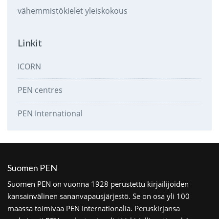
vähemmistökielet
yleiskokous
Linkit
ICORN
PEN centres
PEN International
Suomen PEN
Suomen PEN on vuonna 1928 perustettu kirjailijoiden
kansainvälinen sananvapausjärjestö. Se on osa yli 100
maassa toimivaa PEN Internationalia. Peruskirjansa