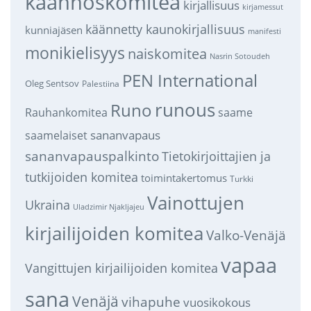
käännöskomitea
kirjallisuus
kirjamessut
käännetty kaunokirjallisuus
kunniajäsen
manifesti
monikielisyys
naiskomitea
Nasrin Sotoudeh
PEN International
Oleg Sentsov
Palestiina
runous
Runo
saame
Rauhankomitea
sananvapaus
saamelaiset
sananvapauspalkinto
Tietokirjoittajien ja
tutkijoiden komitea
toimintakertomus
Turkki
Vainottujen
Ukraina
Uladzimir Njakljajeu
kirjailijoiden komitea
Valko-Venäjä
vapaa
Vangittujen kirjailijoiden komitea
sana
Venäjä
vihapuhe
vuosikokous