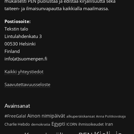
mukaisesti PEN puolustaa ja edistää kirjallisuutta sekä
taiteen- ja ilmaisunvapautta kaikkialla maailmassa.
Postiosoite:
Tekstin talo
Lintulahdenkatu 3
00530 Helsinki
Finland
info(at)suomenpen.fi
Kaikki yhteystiedot
Saavutettavuusseloste
Avainsanat
Ainon nimipäivät
#FreeGalal
alkuperäiskansat
Anna Politkovskaja
Egypti
Iran
Charlie Hebdo
ihmisoikeudet
demokratia
ICORN