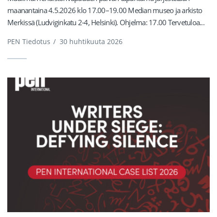
maanantaina 4.5.2026 klo 17.00–19.00 Median museo ja arkisto
Merkissä (Ludviginkatu 2-4, Helsinki). Ohjelma: 17.00 Tervetuloa...
PEN Tiedotus
/
30 huhtikuuta 2026