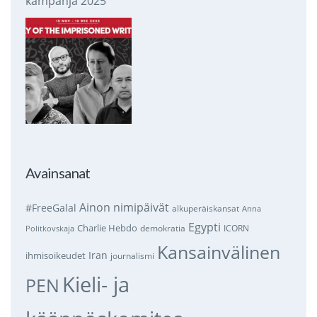
kampanja 2025
Avainsanat
Ainon nimipäivät
#FreeGalal
alkuperäiskansat
Anna
Egypti
Charlie Hebdo
demokratia
ICORN
Politkovskaja
Kansainvälinen
Iran
ihmisoikeudet
journalismi
Kieli- ja
PEN