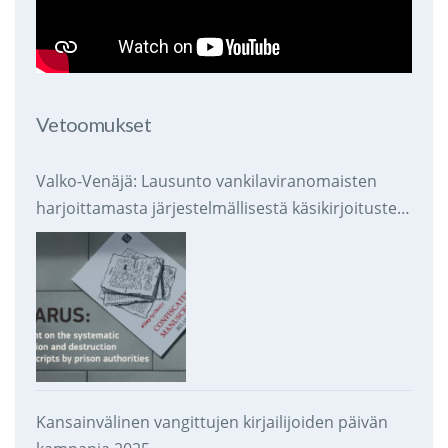
Vetoomukset
Valko-Venäjä: Lausunto vankilaviranomaisten
harjoittamasta järjestelmällisestä käsikirjoitusten
takavarikoinnista ja tuhoamisesta
Kansainvälinen vangittujen kirjailijoiden päivän