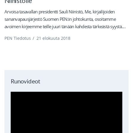
Niinistölle
Arvoisa tasavallan presidentti Sauli Niinistö, Me, kirjailijoiden
sananvapausjärjestö Suomen PEN:in johtokunta, osoitamme
avoimen kirjeemme teille juuri tänään kahdesta tärkeästä syystä....
PEN Tiedotus
/
21 elokuuta 2018
Runovideot