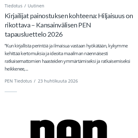
Tiedotus
Uutinen
Kirjailijat painostuksen kohteena: Hiljaisuus on
rikottava – Kansainvälisen PEN
tapausluettelo 2026
”Kun kirjallista perintöä ja ilmaisua vastaan ​​hyökätään, kykymme
kehittää kertomuksia ja ideoita maailman näennäisesti
ratkaisemattomien haasteiden ymmärtämiseksi ja ratkaisemiseksi
heikkenee,...
PEN Tiedotus
/
23 huhtikuuta 2026