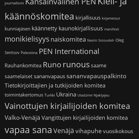
Kieli- ja
Kansainvälinen PEN
journalismi
käännöskomitea
kirjallisuus
kirjamessut
käännetty kaunokirjallisuus
kunniajäsen
manifesti
monikielisyys
naiskomitea
Oleg
Nasrin Sotoudeh
PEN International
Sentsov
Palestiina
runous
Runo
saame
Rauhankomitea
sananvapauspalkinto
sananvapaus
saamelaiset
Tietokirjoittajien ja tutkijoiden komitea
Ukraina
toimintakertomus
Turkki
Uladzimir Njakljajeu
Vainottujen kirjailijoiden komitea
Valko-Venäjä
Vangittujen kirjailijoiden komitea
vapaa sana
Venäjä
vihapuhe
vuosikokous