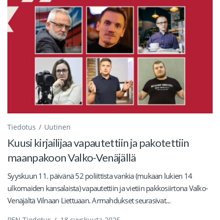
Tiedotus
Uutinen
Kuusi kirjailijaa vapautettiin ja pakotettiin
maanpakoon Valko-Venäjällä
Syyskuun 11. päivänä 52 poliittista vankia (mukaan lukien 14
ulkomaiden kansalaista) vapautettiin ja vietiin pakkosiirtona Valko-
Venäjältä Vilnaan Liettuaan. Armahdukset seurasivat...
PEN Tiedotus
/
18 syyskuuta 2025