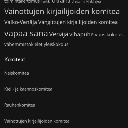
Ukraina
toimintakertomus
Turkki
Uladzimir Njakljajeu
Vainottujen kirjailijoiden komitea
Valko-Venäjä
Vangittujen kirjailijoiden komitea
vapaa sana
Venäjä
vihapuhe
vuosikokous
vähemmistökielet
yleiskokous
Komiteat
Naiskomitea
Kieli- ja käännöskomitea
Rauhankomitea
Vainottujen kirjailijoiden komitea