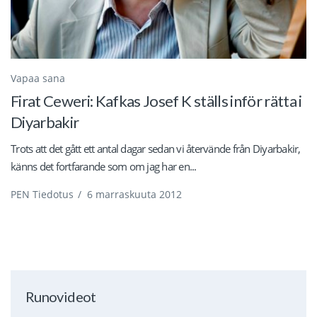
Vapaa sana
Firat Ceweri: Kafkas Josef K ställs inför rätta i
Diyarbakir
Trots att det gått ett antal dagar sedan vi återvände från Diyarbakir,
känns det fortfarande som om jag har en...
PEN Tiedotus
/
6 marraskuuta 2012
Runovideot