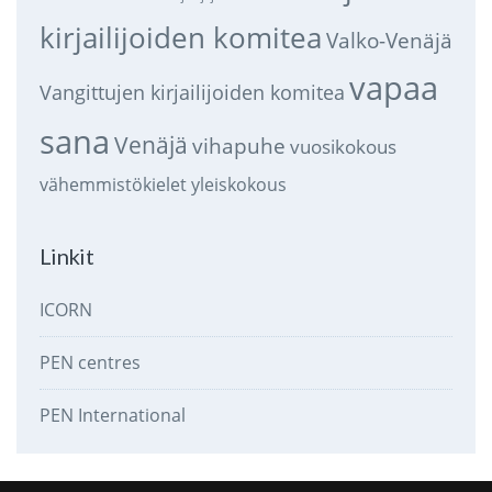
kirjailijoiden komitea
Valko-Venäjä
vapaa
Vangittujen kirjailijoiden komitea
sana
Venäjä
vihapuhe
vuosikokous
vähemmistökielet
yleiskokous
Linkit
ICORN
PEN centres
PEN International