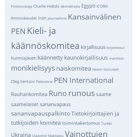
Egypti
Charlie Hebdo
demokratia
ICORN
Politkovskaja
Kansainvälinen
Iran
ihmisoikeudet
journalismi
Kieli- ja
PEN
käännöskomitea
kirjallisuus
kirjamessut
käännetty kaunokirjallisuus
kunniajäsen
manifesti
monikielisyys
naiskomitea
Nasrin Sotoudeh
PEN International
Oleg Sentsov
Palestiina
runous
Runo
saame
Rauhankomitea
sananvapaus
saamelaiset
sananvapauspalkinto
Tietokirjoittajien ja
tutkijoiden komitea
toimintakertomus
Turkki
Vainottujen
Ukraina
Uladzimir Njakljajeu