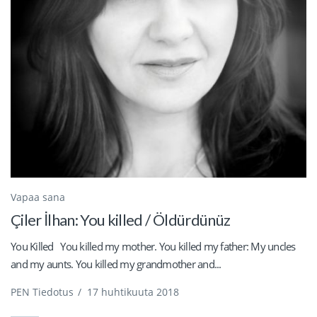
Vapaa sana
Çiler İlhan: You killed / Öldürdünüz
You Killed You killed my mother. You killed my father: My uncles
and my aunts. You killed my grandmother and...
PEN Tiedotus
/
17 huhtikuuta 2018