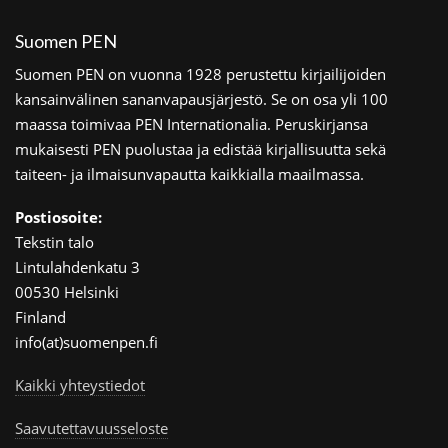
Suomen PEN
Suomen PEN on vuonna 1928 perustettu kirjailijoiden
kansainvälinen sananvapausjärjestö. Se on osa yli 100
maassa toimivaa PEN Internationalia. Peruskirjansa
mukaisesti PEN puolustaa ja edistää kirjallisuutta sekä
taiteen- ja ilmaisunvapautta kaikkialla maailmassa.
Postiosoite:
Tekstin talo
Lintulahdenkatu 3
00530 Helsinki
Finland
info(at)suomenpen.fi
Kaikki yhteystiedot
Saavutettavuusseloste