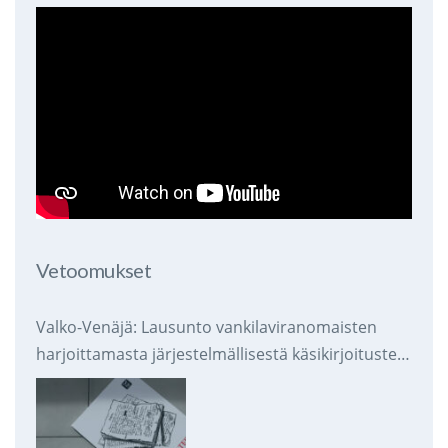
Vetoomukset
Valko-Venäjä: Lausunto vankilaviranomaisten
harjoittamasta järjestelmällisestä käsikirjoitusten
takavarikoinnista ja tuhoamisesta