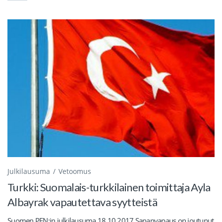
Julkilausuma
Vetoomus
Turkki: Suomalais-turkkilainen toimittaja Ayla
Albayrak vapautettava syytteistä
Suomen PEN:in julkilausuma 18.10.2017 Sananvapaus on joutunut