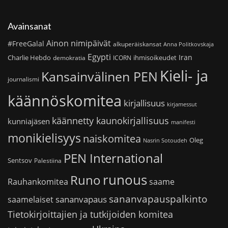
Avainsanat
Ainon nimipäivät
#FreeGalal
alkuperäiskansat
Anna Politkovskaja
Egypti
Iran
Charlie Hebdo
ihmisoikeudet
demokratia
ICORN
Kieli- ja
Kansainvälinen PEN
journalismi
käännöskomitea
kirjallisuus
kirjamessut
käännetty kaunokirjallisuus
kunniajäsen
manifesti
monikielisyys
naiskomitea
Oleg
Nasrin Sotoudeh
PEN International
Sentsov
Palestiina
runous
Runo
saame
Rauhankomitea
sananvapauspalkinto
sananvapaus
saamelaiset
Tietokirjoittajien ja tutkijoiden komitea