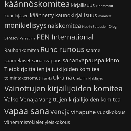
käännöskomitea
kirjallisuus
kirjamessut
käännetty kaunokirjallisuus
kunniajäsen
manifesti
monikielisyys
naiskomitea
Oleg
Nasrin Sotoudeh
PEN International
Sentsov
Palestiina
runous
Runo
saame
Rauhankomitea
sananvapauspalkinto
sananvapaus
saamelaiset
Tietokirjoittajien ja tutkijoiden komitea
Ukraina
toimintakertomus
Turkki
Uladzimir Njakljajeu
Vainottujen kirjailijoiden komitea
Valko-Venäjä
Vangittujen kirjailijoiden komitea
vapaa sana
Venäjä
vihapuhe
vuosikokous
vähemmistökielet
yleiskokous