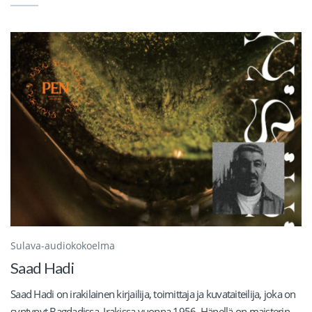
Sulava-audiokokoelma
Saad Hadi
Saad Hadi on irakilainen kirjailija, toimittaja ja kuvataiteilija, joka on
syntynyt Bagdadissa, Irakissa vuonna 1956. Hänellä on maisterin