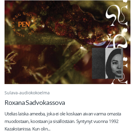
Sulava-audiokokoelma
Roxana Sadvokassova
Utelias laiska ameeba, joka ei ole koskaan aivan varma omasta
muodostaan, koostaan ja sisällöstään. Syntynyt vuonna 1992
Kazakstanissa. Kun olin...