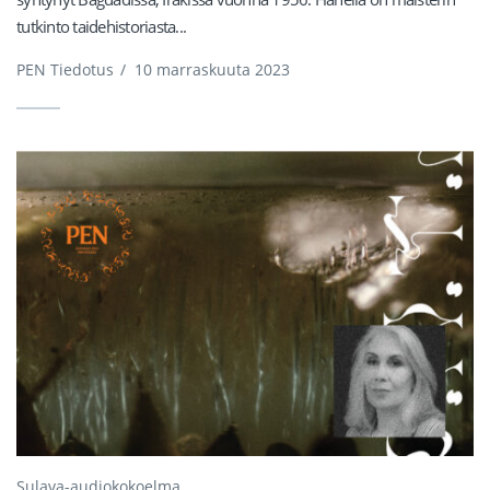
tutkinto taidehistoriasta...
PEN Tiedotus
/
10 marraskuuta 2023
Sulava-audiokokoelma