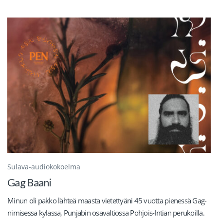
Sulava-audiokokoelma
Gag Baani
Minun oli pakko lähteä maasta vietettyäni 45 vuotta pienessä Gag-
nimisessä kylässä, Punjabin osavaltiossa Pohjois-Intian perukoilla.