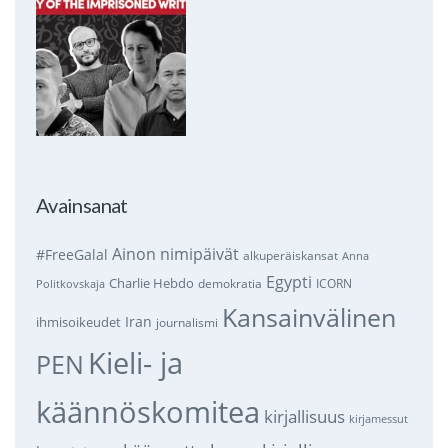
Avainsanat
Ainon nimipäivät
#FreeGalal
alkuperäiskansat
Anna
Egypti
Charlie Hebdo
demokratia
ICORN
Politkovskaja
Kansainvälinen
Iran
ihmisoikeudet
journalismi
Kieli- ja
PEN
käännöskomitea
kirjallisuus
kirjamessut