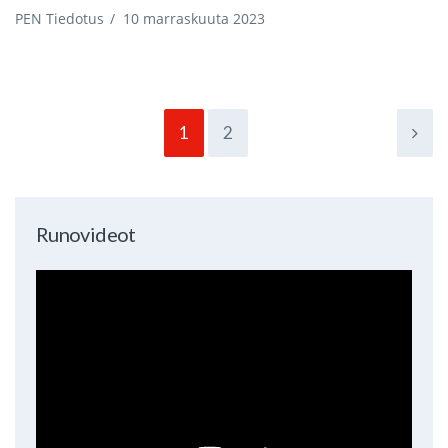
PEN Tiedotus
/
10 marraskuuta 2023
1
2
Runovideot