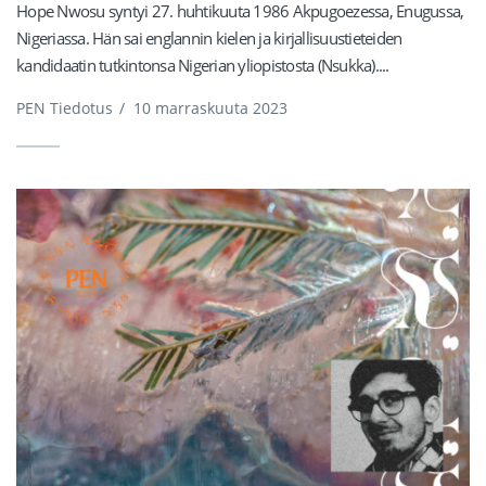
Hope Nwosu syntyi 27. huhtikuuta 1986 Akpugoezessa, Enugussa,
Nigeriassa. Hän sai englannin kielen ja kirjallisuustieteiden
kandidaatin tutkintonsa Nigerian yliopistosta (Nsukka)....
PEN Tiedotus
/
10 marraskuuta 2023