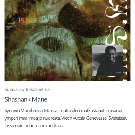
Sulava-audiokokoelma
Shashank Mane
Synnyin Mumbaissa Intiassa, mutta olen matkustanut ja asunut
ympäri maailmaa jo nuoresta. Vietin vuosia Genevessä, Sveitsissä,
jossa opin puhumaan ranskaa...