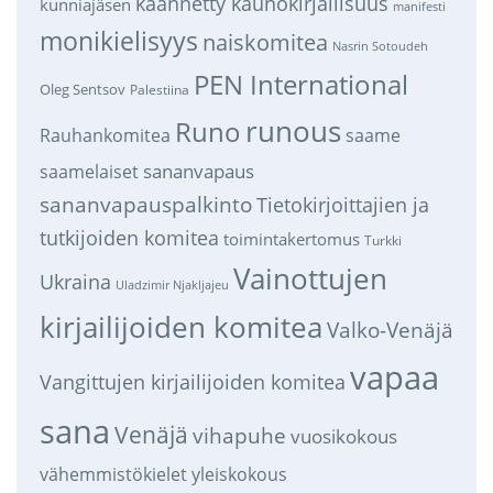
käännetty kaunokirjallisuus
kunniajäsen
manifesti
monikielisyys
naiskomitea
Nasrin Sotoudeh
PEN International
Oleg Sentsov
Palestiina
runous
Runo
saame
Rauhankomitea
sananvapaus
saamelaiset
sananvapauspalkinto
Tietokirjoittajien ja
tutkijoiden komitea
toimintakertomus
Turkki
Vainottujen
Ukraina
Uladzimir Njakljajeu
kirjailijoiden komitea
Valko-Venäjä
vapaa
Vangittujen kirjailijoiden komitea
sana
Venäjä
vihapuhe
vuosikokous
vähemmistökielet
yleiskokous