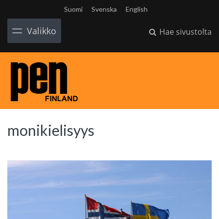
Suomi
Svenska
English
Valikko
Hae sivustolta
monikielisyys