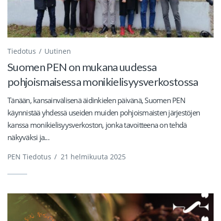
Tiedotus
Uutinen
Suomen PEN on mukana uudessa
pohjoismaisessa monikielisyysverkostossa
Tänään, kansainvälisenä äidinkielen päivänä, Suomen PEN
käynnistää yhdessä useiden muiden pohjoismaisten järjestöjen
kanssa monikielisyysverkoston, jonka tavoitteena on tehdä
näkyväksi ja...
PEN Tiedotus
/
21 helmikuuta 2025