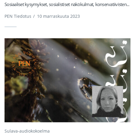
Sosiaaliset kysymykset, sosialistiset näkökulmat, konservatiivisten...
PEN Tiedotus
/
10 marraskuuta 2023
Sulava-audiokokoelma