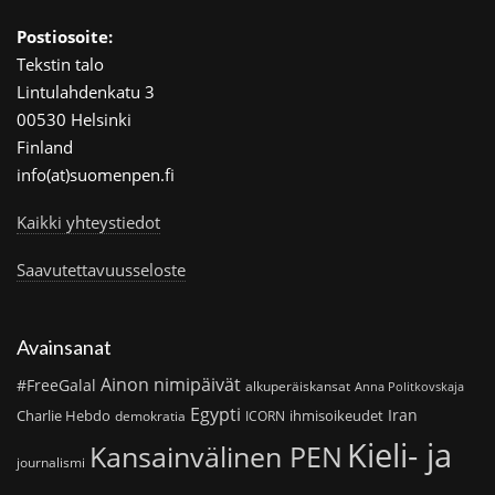
Postiosoite:
Tekstin talo
Lintulahdenkatu 3
00530 Helsinki
Finland
info(at)suomenpen.fi
Kaikki yhteystiedot
Saavutettavuusseloste
Avainsanat
Ainon nimipäivät
#FreeGalal
alkuperäiskansat
Anna Politkovskaja
Egypti
Iran
Charlie Hebdo
ihmisoikeudet
demokratia
ICORN
Kieli- ja
Kansainvälinen PEN
journalismi