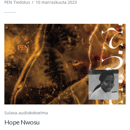
PEN Tiedotus
/
10 marraskuuta 2023
Sulava-audiokokoelma
Hope Nwosu