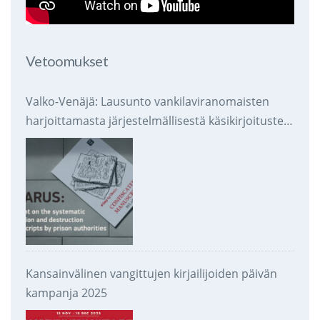
Vetoomukset
Valko-Venäjä: Lausunto vankilaviranomaisten
harjoittamasta järjestelmällisestä käsikirjoitusten
takavarikoinnista ja tuhoamisesta
Kansainvälinen vangittujen kirjailijoiden päivän
kampanja 2025