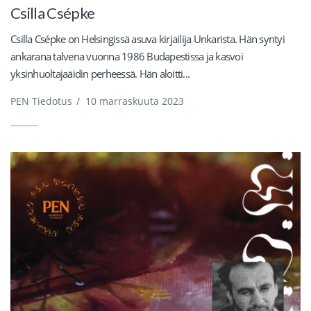
Csilla Csépke
Csilla Csépke on Helsingissä asuva kirjailija Unkarista. Hän syntyi
ankarana talvena vuonna 1986 Budapestissa ja kasvoi
yksinhuoltajaäidin perheessä. Hän aloitti...
PEN Tiedotus
/
10 marraskuuta 2023