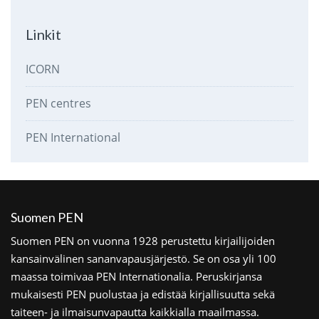
Linkit
ICORN
PEN centres
PEN International
Suomen PEN
Suomen PEN on vuonna 1928 perustettu kirjailijoiden
kansainvälinen sananvapausjärjestö. Se on osa yli 100
maassa toimivaa PEN Internationalia. Peruskirjansa
mukaisesti PEN puolustaa ja edistää kirjallisuutta sekä
taiteen- ja ilmaisunvapautta kaikkialla maailmassa.