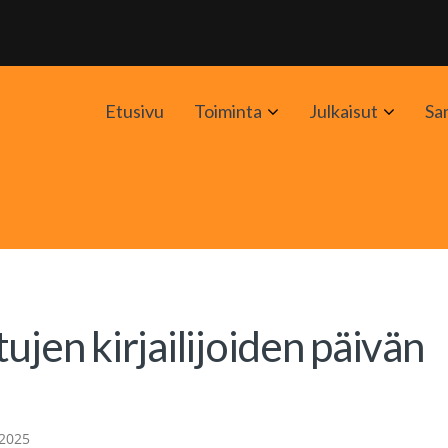
Avaa
Avaa
Etusivu
Toiminta
Julkaisut
Sa
alavalikko
alavali
ujen kirjailijoiden päivän
 2025