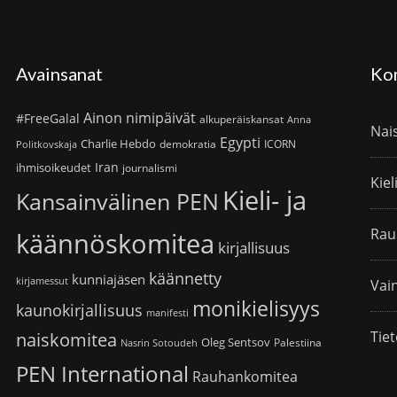
Avainsanat
Ko
Ainon nimipäivät
#FreeGalal
alkuperäiskansat
Anna
Nai
Egypti
Charlie Hebdo
demokratia
ICORN
Politkovskaja
Iran
ihmisoikeudet
journalismi
Kiel
Kieli- ja
Kansainvälinen PEN
Rau
käännöskomitea
kirjallisuus
käännetty
kunniajäsen
kirjamessut
Vain
monikielisyys
kaunokirjallisuus
manifesti
Tiet
naiskomitea
Oleg Sentsov
Palestiina
Nasrin Sotoudeh
PEN International
Rauhankomitea