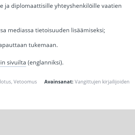
ja diplomaattisille yhteyshenkilöille vaatien
sa mediassa tietoisuuden lisäämiseksi;
vapauttaan tukemaan.
n sivuilta
(englanniksi).
dotus
,
Vetoomus
Avainsanat:
Vangittujen kirjailijoiden