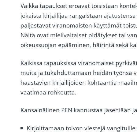
Vaikka tapaukset eroavat toisistaan ​​kontek
jokaista kirjailijaa rangaistaan ​​ajatusten
paljastavat viranomaisten käyttämät toistu
Näitä ovat mielivaltaiset pidätykset tai van
oikeussuojan epääminen, häirintä sekä ka
Kaikissa tapauksissa viranomaiset pyrkivä
muita ja tukahduttamaan heidän työnsä va
haastavien kirjailijoiden kohtaamia maail
vaatimaa rohkeutta.
Kansainälinen PEN kannustaa jäseniään ja 
Kirjoittamaan toivon viestejä vangituille ki