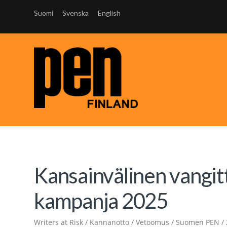
Suomi
Svenska
English
Kansainvälinen vangitt
kampanja 2025
Writers at Risk / Kannanotto / Vetoomus / Suomen PEN /