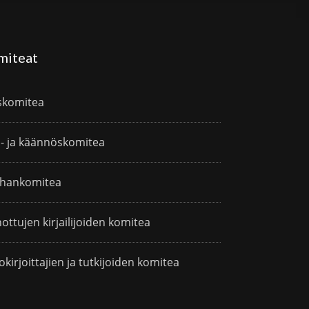
miteat
skomitea
i- ja käännöskomitea
hankomitea
ottujen kirjailijoiden komitea
okirjoittajien ja tutkijoiden komitea