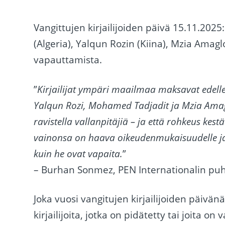
Vangittujen kirjailijoiden päivä 15.11.20
(Algeria), Yalqun Rozin (Kiina), Mzia Amag
vapauttamista.
”
Kirjailijat ympäri maailmaa maksavat edel
Yalqun Rozi, Mohamed Tadjadit ja Mzia Amaglo
ravistella vallanpitäjiä – ja että rohkeus kes
vainonsa on haava oikeudenmukaisuudelle ja 
kuin he ovat vapaita.
”
– Burhan Sonmez, PEN Internationalin pu
Joka vuosi vangitujen kirjailijoiden päiv
kirjailijoita, jotka on pidätetty tai joita