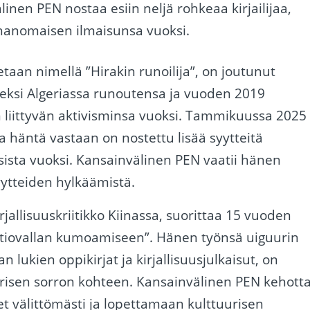
nen PEN nostaa esiin neljä rohkeaa kirjailijaa,
uhanomaisen ilmaisunsa vuoksi.
etaan nimellä ”Hirakin runoilija”, on joutunut
eeksi Algeriassa runoutensa ja vuoden 2019
 liittyvän aktivisminsa vuoksi. Tammikuussa 2025
 häntä vastaan ​​on nostettu lisää syytteitä
uksista vuoksi. Kansainvälinen PEN vaatii hänen
syytteiden hylkäämistä.
 kirjallisuuskriitikko Kiinassa, suorittaa 15 vuoden
altiovallan kumoamiseen”. Hänen työnsä uiguurin
 lukien oppikirjat ja kirjallisuusjulkaisut, on
urisen sorron kohteen. Kansainvälinen PEN kehott
t välittömästi ja lopettamaan kulttuurisen