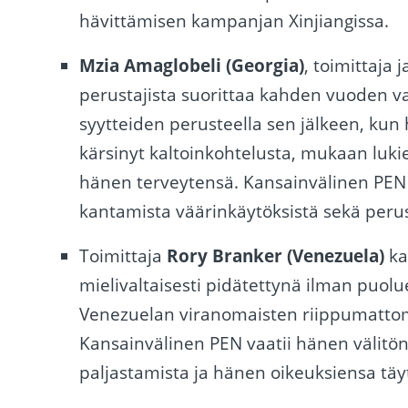
hävittämisen kampanjan Xinjiangissa.
Mzia Amaglobeli (Georgia)
, toimittaja
perustajista suorittaa kahden vuoden va
syytteiden perusteella sen jälkeen, kun
kärsinyt kaltoinkohtelusta, mukaan luki
hänen terveytensä. Kansainvälinen PEN 
kantamista väärinkäytöksistä sekä peru
Toimittaja
Rory Branker (Venezuela)
ka
mielivaltaisesti pidätettynä ilman puo
Venezuelan viranomaisten riippumattom
Kansainvälinen PEN vaatii hänen välitö
paljastamista ja hänen oikeuksiensa täy