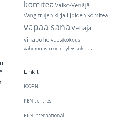
komitea
Valko-Venäjä
Vangittujen kirjailijoiden komitea
vapaa sana
Venäjä
vihapuhe
vuosikokous
vähemmistökielet
yleiskokous
an
Linkit
ä
n
ICORN
PEN centres
PEN International