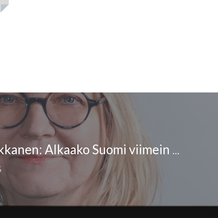
Kristiina Markkanen: Alkaako Suomi viimein herätä moniäänisyyden vaateeseen?
5