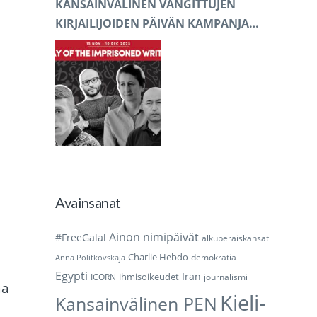
KANSAINVÄLINEN VANGITTUJEN
KIRJAILIJOIDEN PÄIVÄN KAMPANJA
2025
Avainsanat
Ainon nimipäivät
#FreeGalal
alkuperäiskansat
Charlie Hebdo
demokratia
Anna Politkovskaja
Egypti
Iran
ihmisoikeudet
ICORN
journalismi
aa
Kieli-
Kansainvälinen PEN