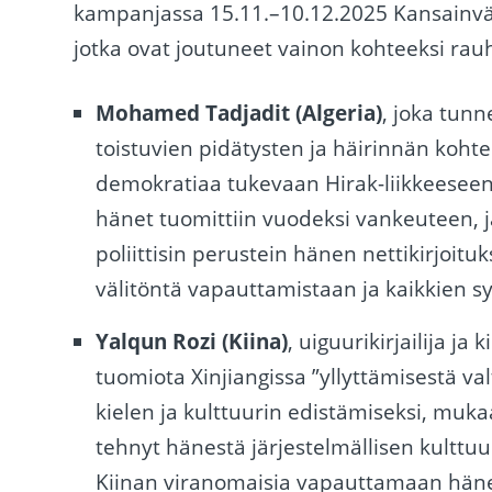
kampanjassa 15.11.–10.12.2025 Kansainväli
jotka ovat joutuneet vainon kohteeksi ra
Mohamed Tadjadit (Algeria)
, joka tunn
toistuvien pidätysten ja häirinnän koht
demokratiaa tukevaan Hirak-liikkeeseen
hänet tuomittiin vuodeksi vankeuteen, ja
poliittisin perustein hänen nettikirjoit
välitöntä vapauttamistaan ​​ja kaikkien 
Yalqun Rozi (Kiina)
, uiguurikirjailija ja
tuomiota Xinjiangissa ”yllyttämisestä v
kielen ja kulttuurin edistämiseksi, mukaan
tehnyt hänestä järjestelmällisen kulttu
Kiinan viranomaisia ​​vapauttamaan häne