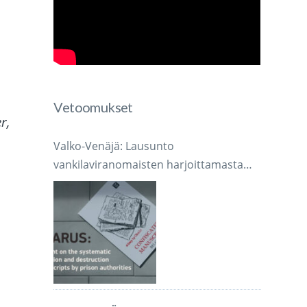
Vetoomukset
r,
Valko-Venäjä: Lausunto
vankilaviranomaisten harjoittamasta
järjestelmällisestä käsikirjoitusten
takavarikoinnista ja tuhoamisesta