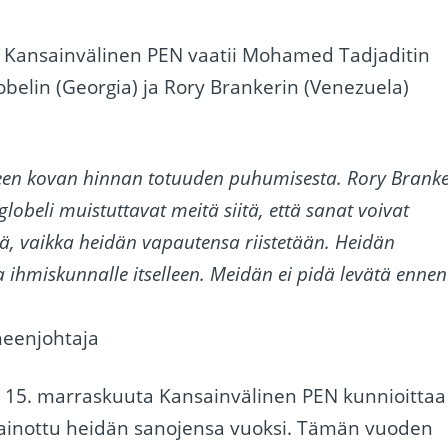
25: Kansainvälinen PEN vaatii Mohamed Tadjaditin
lobelin (Georgia) ja Rory Brankerin (Venezuela)
leen kovan hinnan totuuden puhumisesta. Rory Branke
beli muistuttavat meitä siitä, että sanat voivat
tää, vaikka heidän vapautensa riistetään. Heidän
ihmiskunnalle itselleen. Meidän ei pidä levätä ennen
heenjohtaja
änä 15. marraskuuta Kansainvälinen PEN kunnioittaa
 on vainottu heidän sanojensa vuoksi. Tämän vuoden