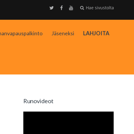
Hae sivustolta
nanvapauspalkinto
Jäseneksi
LAHJOITA
kko
Runovideot