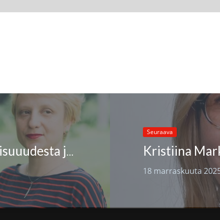
Seuraava
Keskustelu ukrainalaisesta kirjallisuuudesta ja kääntämisestä
18 marraskuuta 202