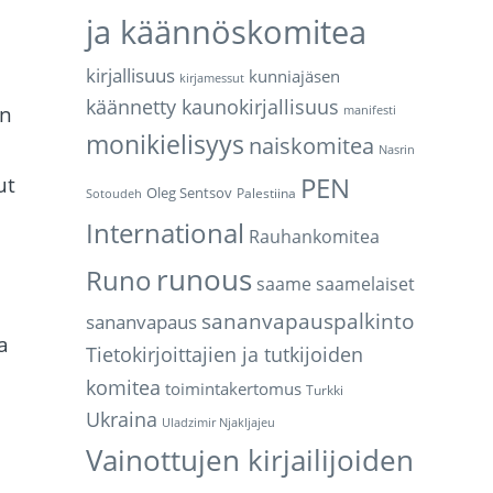
ja käännöskomitea
kirjallisuus
kunniajäsen
kirjamessut
käännetty kaunokirjallisuus
en
manifesti
monikielisyys
naiskomitea
Nasrin
PEN
ut
Oleg Sentsov
Palestiina
Sotoudeh
International
Rauhankomitea
runous
Runo
saame
saamelaiset
sananvapauspalkinto
sananvapaus
a
Tietokirjoittajien ja tutkijoiden
komitea
toimintakertomus
Turkki
Ukraina
Uladzimir Njakljajeu
Vainottujen kirjailijoiden