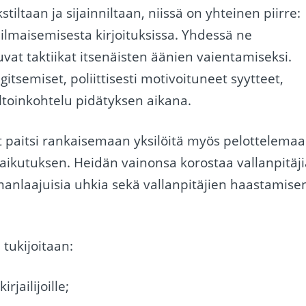
stiltaan ja sijainniltaan, niissä on yhteinen piirre:
sa ilmaisemisesta kirjoituksissa. Yhdessä ne
vat taktiikat itsenäisten äänien vaientamiseksi.
gitsemiset, poliittisesti motivoituneet syytteet,
ltoinkohtelu pidätyksen aikana.
t paitsi rankaisemaan yksilöitä myös pelottelema
ikutuksen. Heidän vainonsa korostaa vallanpitäji
manlaajuisia uhkia sekä vallanpitäjien haastamise
tukijoitaan:
rjailijoille;