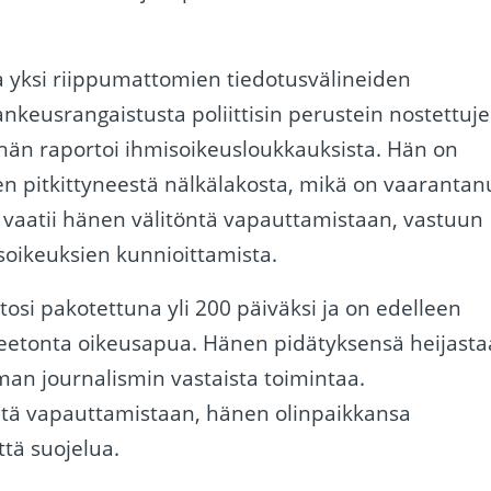
 ja yksi riippumattomien tiedotusvälineiden
nkeusrangaistusta poliittisin perustein nostettuj
 hän raportoi ihmisoikeusloukkauksista. Hän on
en pitkittyneestä nälkälakosta, mikä on vaarantan
vaatii hänen välitöntä vapauttamistaan, vastuun
soikeuksien kunnioittamista.
tosi pakotettuna yli 200 päiväksi ja on edelleen
lueetonta oikeusapua. Hänen pidätyksensä heijasta
an journalismin vastaista toimintaa.
ntä vapauttamistaan, hänen olinpaikkansa
ttä suojelua.