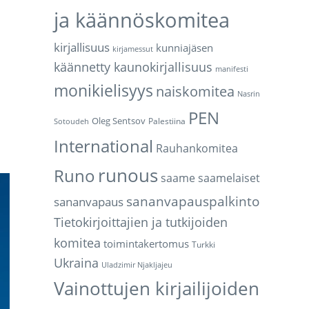
ja käännöskomitea
kirjallisuus
kunniajäsen
kirjamessut
käännetty kaunokirjallisuus
manifesti
monikielisyys
naiskomitea
Nasrin
PEN
Oleg Sentsov
Palestiina
Sotoudeh
International
Rauhankomitea
runous
Runo
saame
saamelaiset
sananvapauspalkinto
sananvapaus
Tietokirjoittajien ja tutkijoiden
komitea
toimintakertomus
Turkki
Ukraina
Uladzimir Njakljajeu
Vainottujen kirjailijoiden