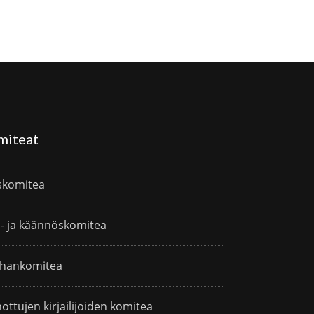
miteat
skomitea
i- ja käännöskomitea
hankomitea
ottujen kirjailijoiden komitea