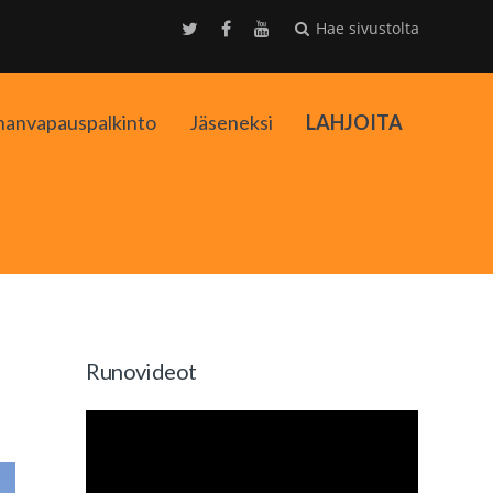
Hae sivustolta
nanvapauspalkinto
Jäseneksi
LAHJOITA
kko
Runovideot