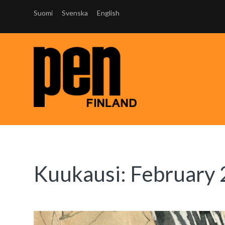
Suomi
Svenska
English
Kuukausi:
February