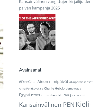
Kansainvälinen vangittujen kirjailijoiden
päivän kampanja 2025
Avainsanat
Ainon nimipäivät
#FreeGalal
alkuperäiskansat
Charlie Hebdo
demokratia
Anna Politkovskaja
Egypti
Iran
ihmisoikeudet
ICORN
journalismi
Kieli-
Kansainvälinen PEN