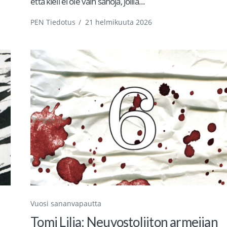
että kieli ei ole vain sanoja, joilla...
PEN Tiedotus
/
21 helmikuuta 2026
Vuosi sananvapautta
Tomi Lilja: Neuvostoliiton armeijan