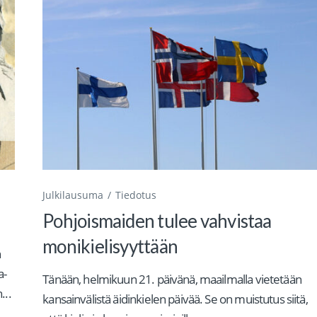
Julkilausuma
Tiedotus
Pohjoismaiden tulee vahvistaa
monikielisyyttään
n
a-
Tänään, helmikuun 21. päivänä, maailmalla vietetään
...
kansainvälistä äidinkielen päivää. Se on muistutus siitä,