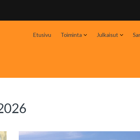
Avaa
Avaa
Etusivu
Toiminta
Julkaisut
Sa
alavalikko
alavali
 2026