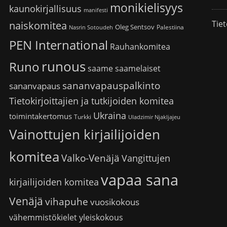
monikielisyys
kaunokirjallisuus
manifesti
Tiet
naiskomitea
Oleg Sentsov
Palestiina
Nasrin Sotoudeh
PEN International
Rauhankomitea
runous
Runo
saame
saamelaiset
sananvapauspalkinto
sananvapaus
Tietokirjoittajien ja tutkijoiden komitea
Ukraina
toimintakertomus
Turkki
Uladzimir Njakljajeu
Vainottujen kirjailijoiden
komitea
Valko-Venäjä
Vangittujen
vapaa sana
kirjailijoiden komitea
Venäjä
vihapuhe
vuosikokous
vähemmistökielet
yleiskokous