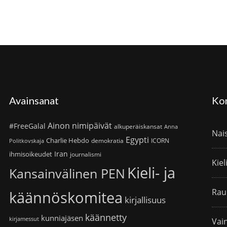
Avainsanat
Ko
Ainon nimipäivät
#FreeGalal
alkuperäiskansat
Anna
Nai
Egypti
Charlie Hebdo
demokratia
ICORN
Politkovskaja
Iran
ihmisoikeudet
journalismi
Kiel
Kieli- ja
Kansainvälinen PEN
Rau
käännöskomitea
kirjallisuus
käännetty
kunniajäsen
kirjamessut
Vain