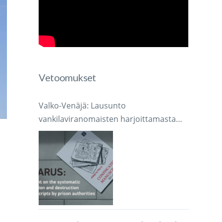
Vetoomukset
Valko-Venäjä: Lausunto
vankilaviranomaisten harjoittamasta
järjestelmällisestä käsikirjoitusten
takavarikoinnista ja tuhoamisesta