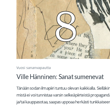
Vuosi sananvapautta
Ville Hänninen: Sanat sumenevat
Tänään sodan ilmapiiri tuntuu olevan kaikkialla. Sielläki
mistä ei voi tunnistaa varsin selkeäpiirteistä propagand
ja/tai kauppasotaa, saapas uppoaa herkästi tunkkaiseen