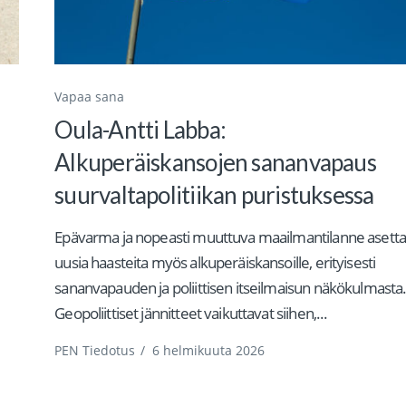
Vapaa sana
Oula-Antti Labba:
Alkuperäiskansojen sananvapaus
suurvaltapolitiikan puristuksessa
Epävarma ja nopeasti muuttuva maailmantilanne asett
uusia haasteita myös alkuperäiskansoille, erityisesti
sananvapauden ja poliittisen itseilmaisun näkökulmasta
Geopoliittiset jännitteet vaikuttavat siihen,...
PEN Tiedotus
/
6 helmikuuta 2026