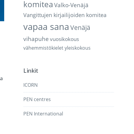
komitea
Valko-Venäjä
Vangittujen kirjailijoiden komitea
vapaa sana
Venäjä
vihapuhe
vuosikokous
vähemmistökielet
yleiskokous
Linkit
aa
ICORN
.
PEN centres
PEN International