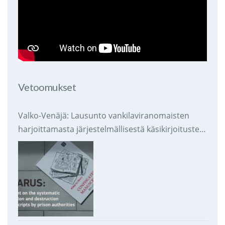
Vetoomukset
Valko-Venäjä: Lausunto vankilaviranomaisten
harjoittamasta järjestelmällisestä käsikirjoitusten
takavarikoinnista ja tuhoamisesta