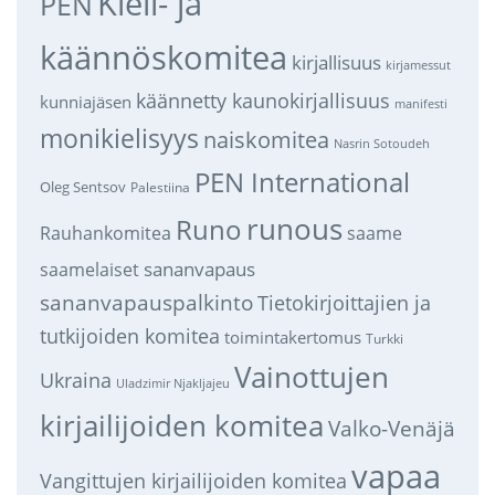
Kieli- ja
PEN
käännöskomitea
kirjallisuus
kirjamessut
käännetty kaunokirjallisuus
kunniajäsen
manifesti
monikielisyys
naiskomitea
Nasrin Sotoudeh
PEN International
Oleg Sentsov
Palestiina
runous
Runo
saame
Rauhankomitea
sananvapaus
saamelaiset
sananvapauspalkinto
Tietokirjoittajien ja
tutkijoiden komitea
toimintakertomus
Turkki
Vainottujen
Ukraina
Uladzimir Njakljajeu
kirjailijoiden komitea
Valko-Venäjä
vapaa
Vangittujen kirjailijoiden komitea