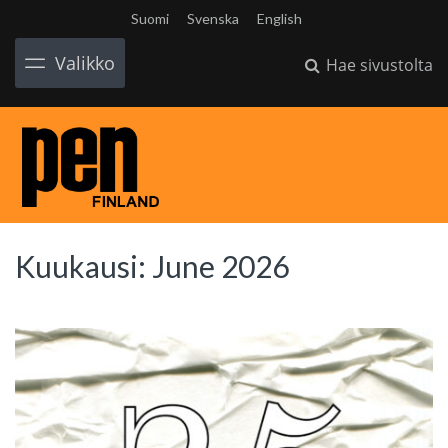
Suomi
Svenska
English
Valikko
Hae sivustolta
Kuukausi:
June 2026