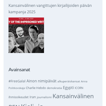
Kansainvälinen vangittujen kirjailijoiden päivän
kampanja 2025
Avainsanat
Ainon nimipäivät
#FreeGalal
alkuperäiskansat
Anna
Egypti
Charlie Hebdo
demokratia
ICORN
Politkovskaja
Kansainvälinen
Iran
ihmisoikeudet
journalismi