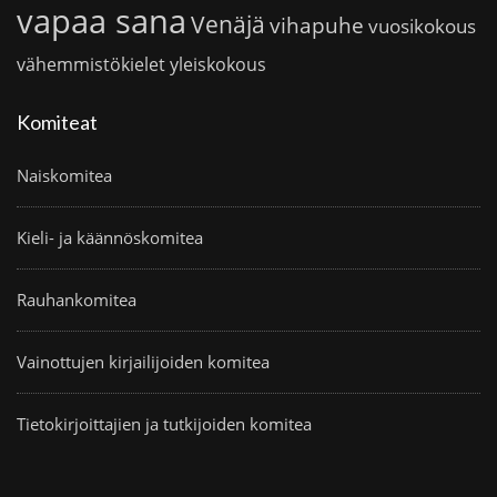
vapaa sana
Venäjä
vihapuhe
vuosikokous
vähemmistökielet
yleiskokous
Komiteat
Naiskomitea
Kieli- ja käännöskomitea
Rauhankomitea
Vainottujen kirjailijoiden komitea
Tietokirjoittajien ja tutkijoiden komitea