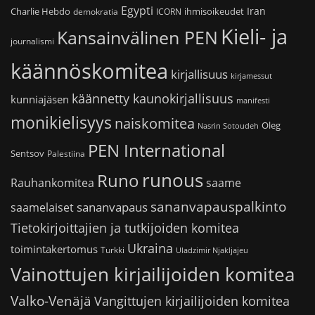
Egypti
Iran
Charlie Hebdo
ihmisoikeudet
demokratia
ICORN
Kieli- ja
Kansainvälinen PEN
journalismi
käännöskomitea
kirjallisuus
kirjamessut
käännetty kaunokirjallisuus
kunniajäsen
manifesti
monikielisyys
naiskomitea
Oleg
Nasrin Sotoudeh
PEN International
Sentsov
Palestiina
runous
Runo
saame
Rauhankomitea
sananvapauspalkinto
sananvapaus
saamelaiset
Tietokirjoittajien ja tutkijoiden komitea
Ukraina
toimintakertomus
Turkki
Uladzimir Njakljajeu
Vainottujen kirjailijoiden komitea
Valko-Venäjä
Vangittujen kirjailijoiden komitea