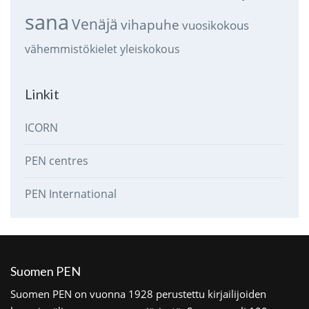
sana
Venäjä
vihapuhe
vuosikokous
vähemmistökielet
yleiskokous
Linkit
ICORN
PEN centres
PEN International
Suomen PEN
Suomen PEN on vuonna 1928 perustettu kirjailijoiden