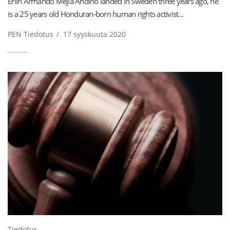
Erlin Armando Mejia Andino landed in Sweden three years ago, he
is a 25 years old Honduran-born human rights activist...
PEN Tiedotus
/
17 syyskuuta 2020
Tiedotus