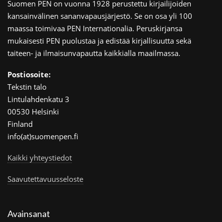
Suomen PEN on vuonna 1928 perustettu kirjailijoiden
kansainvälinen sananvapausjärjestö. Se on osa yli 100
maassa toimivaa PEN Internationalia. Peruskirjansa
mukaisesti PEN puolustaa ja edistää kirjallisuutta sekä
taiteen- ja ilmaisunvapautta kaikkialla maailmassa.
Postiosoite:
Tekstin talo
Lintulahdenkatu 3
00530 Helsinki
Finland
info(at)suomenpen.fi
Kaikki yhteystiedot
Saavutettavuusseloste
Avainsanat