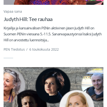
Vapaa sana
Judyth Hill: Tee rauhaa
Kirjailija ja kansainvälisen PENin aktiivinen jäsen Judyth Hill on
Suomen PENin vieraana 5.-11.5. Sananvapaustyönsä lisäksi Judyth
Hill on arvostettu luennoitsija...
PEN Tiedotus
/
6 toukokuuta 2022