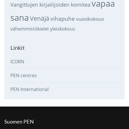
vapaa
Vangittujen kirjailijoiden komitea
sana
Venäjä
vihapuhe
vuosikokous
vähemmistökielet
yleiskokous
Linkit
ICORN
PEN centres
PEN International
Suomen PEN