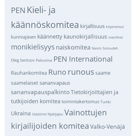
Kieli- ja
PEN
käännöskomitea
kirjallisuus
kirjamessut
käännetty kaunokirjallisuus
kunniajäsen
manifesti
monikielisyys
naiskomitea
Nasrin Sotoudeh
PEN International
Oleg Sentsov
Palestiina
runous
Runo
saame
Rauhankomitea
sananvapaus
saamelaiset
sananvapauspalkinto
Tietokirjoittajien ja
tutkijoiden komitea
toimintakertomus
Turkki
Vainottujen
Ukraina
Uladzimir Njakljajeu
kirjailijoiden komitea
Valko-Venäjä