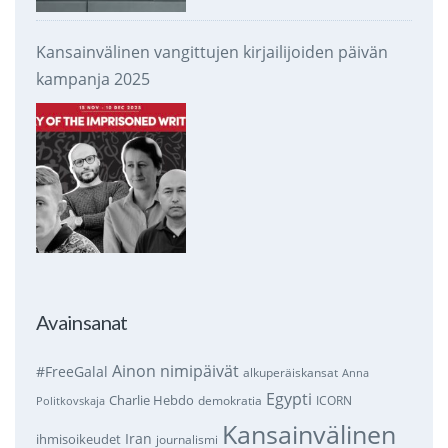
Kansainvälinen vangittujen kirjailijoiden päivän
kampanja 2025
Avainsanat
Ainon nimipäivät
#FreeGalal
alkuperäiskansat
Anna
Egypti
Charlie Hebdo
demokratia
ICORN
Politkovskaja
Kansainvälinen
Iran
ihmisoikeudet
journalismi