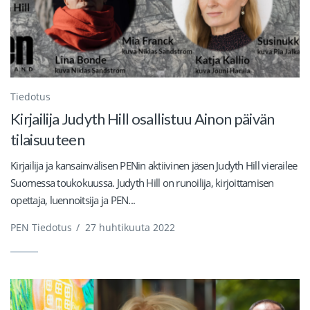
Tiedotus
Kirjailija Judyth Hill osallistuu Ainon päivän
tilaisuuteen
Kirjailija ja kansainvälisen PENin aktiivinen jäsen Judyth Hill vierailee
Suomessa toukokuussa. Judyth Hill on runoilija, kirjoittamisen
opettaja, luennoitsija ja PEN...
PEN Tiedotus
/
27 huhtikuuta 2022