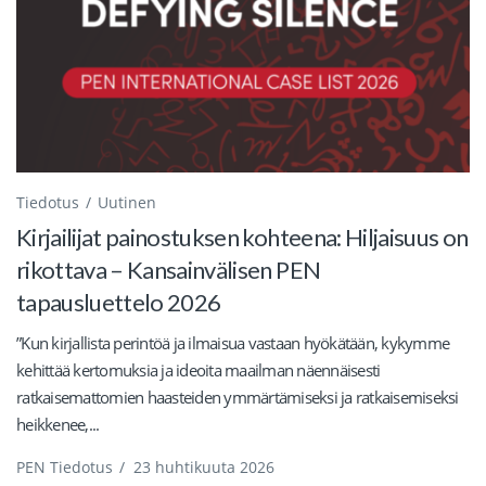
Tiedotus
Uutinen
Kirjailijat painostuksen kohteena: Hiljaisuus on
rikottava – Kansainvälisen PEN
tapausluettelo 2026
”Kun kirjallista perintöä ja ilmaisua vastaan ​​hyökätään, kykymme
kehittää kertomuksia ja ideoita maailman näennäisesti
ratkaisemattomien haasteiden ymmärtämiseksi ja ratkaisemiseksi
heikkenee,...
PEN Tiedotus
/
23 huhtikuuta 2026