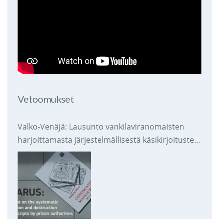
Vetoomukset
Valko-Venäjä: Lausunto vankilaviranomaisten
harjoittamasta järjestelmällisestä käsikirjoitusten
takavarikoinnista ja tuhoamisesta