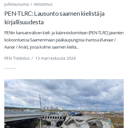
Julkilausuma
Vetoomus
PEN-TLRC: Lausunto saamen kielistä ja
kirjallisuudesta
PENin kansainvälisen kieli- ja käännöskomitean (PEN-TLRC) jäsenten
kokoontuessa Saamenmaan pääkaupungissa Inarissa (Aanaar /
Aanar / Anár), jossa kolme saamen kieltä...
PEN Tiedotus
/
13 marraskuuta 2024