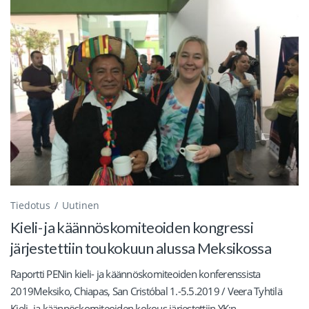
Tiedotus
Uutinen
Kieli- ja käännöskomiteoiden kongressi
järjestettiin toukokuun alussa Meksikossa
Raportti PENin kieli- ja käännöskomiteoiden konferenssista
2019Meksiko, Chiapas, San Cristóbal 1.-5.5.2019 / Veera Tyhtilä
Kieli- ja käännöskomiteoiden kokous järjestettiin YK:n...