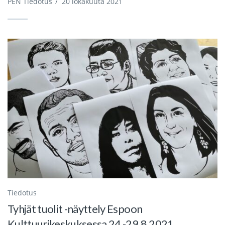
PEN Tiedotus
/
20 lokakuuta 2021
Tiedotus
Tyhjät tuolit -näyttely Espoon
Kulttuurikeskuksessa 24.-29.8.2021