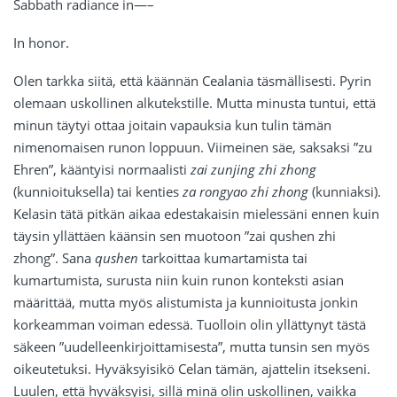
Sabbath radiance in—–
In honor.
Olen tarkka siitä, että käännän Cealania täsmällisesti. Pyrin
olemaan uskollinen alkutekstille. Mutta minusta tuntui, että
minun täytyi ottaa joitain vapauksia kun tulin tämän
nimenomaisen runon loppuun. Viimeinen säe, saksaksi ”zu
Ehren”, kääntyisi normaalisti
zai zunjing zhi zhong
(kunnioituksella) tai kenties
za rongyao zhi zhong
(kunniaksi).
Kelasin tätä pitkän aikaa edestakaisin mielessäni ennen kuin
täysin yllättäen käänsin sen muotoon ”zai qushen zhi
zhong”. Sana
qushen
tarkoittaa kumartamista tai
kumartumista, surusta niin kuin runon konteksti asian
määrittää, mutta myös alistumista ja kunnioitusta jonkin
korkeamman voiman edessä. Tuolloin olin yllättynyt tästä
säkeen ”uudelleenkirjoittamisesta”, mutta tunsin sen myös
oikeutetuksi. Hyväksyisikö Celan tämän, ajattelin itsekseni.
Luulen, että hyväksyisi, sillä minä olin uskollinen, vaikka