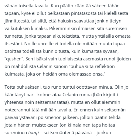
vähän toisella tavalla. Kun päätin kääntää säkeen tähän
tapaan, kyse ei ollut pelkästään pintatasosta tai kielellisestä
jännitteestä, tai siitä, että halusin saavuttaa jonkin tietyn
vaikutuksen kiinaksi. Pikemminkin ilmaisen sitä suremisen
tunnetta, jonka tapaan alkutekstistä, mutta yhtälailla omasta
itsestäni. Noille uhreille ei todella ole mitään muuta tapaa
osoittaa todellista kunnioitusta, kuin kumartaa syvään,
”qushen”. Sen lisäksi vain tuollaisesta asemasta runoilijoiden
on mahdollista Celanin sanoin ”puhua siitä reflektion
kulmasta, joka on heidän oma olemassaolonsa.”
Totta puhuakseni, tuo runo tuntui odottavan minua. Olin jo
kääntänyt pari- kolmesataa Celanin runoa (hän kirjoitti
yhteensä noin seitsemänsataa), mutta en ollut aiemmin
noteerannut tätä millään tavalla. En ennen kuin seitsemän
päivää ystäväni poismenon jälkeen, jolloin päätin tehdä
jotain hänen muistokseen (on kiinalainen tapa hoitaa
sureminen
touqi
– seitsemäntenä päivänä – jonkun