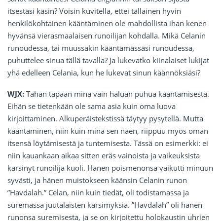
itsestäsi käsin? Voisin kuvitella, ettei tällainen hyvin
henkilökohtainen kääntäminen ole mahdollista ihan kenen
hyvänsä vierasmaalaisen runoilijan kohdalla. Mikä Celanin
runoudessa, tai muussakin kääntämässäsi runoudessa,
puhuttelee sinua tällä tavalla? Ja lukevatko kiinalaiset lukijat
yhä edelleen Celania, kun he lukevat sinun käännöksiäsi?
WJX:
Tähän tapaan minä vain haluan puhua kääntämisestä.
Eihän se tietenkään ole sama asia kuin oma luova
kirjoittaminen. Alkuperäistekstissä täytyy pysytellä. Mutta
kääntäminen, niin kuin minä sen näen, riippuu myös oman
itsensä löytämisestä ja tuntemisesta. Tässä on esimerkki: ei
niin kauankaan aikaa sitten eräs vainoista ja vaikeuksista
kärsinyt runoilija kuoli. Hänen poismenonsa vaikutti minuun
syvästi, ja hänen muistokseen käänsin Celanin runon
”Havdalah.” Celan, niin kuin tiedät, oli todistamassa ja
suremassa juutalaisten kärsimyksiä. ”Havdalah” oli hänen
runonsa suremisesta, ja se on kirjoitettu holokaustin uhrien