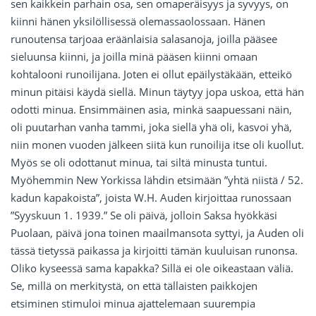
sen kaikkein parhain osa, sen omaperäisyys ja syvyys, on
kiinni hänen yksilöllisessä olemassaolossaan. Hänen
runoutensa tarjoaa eräänlaisia salasanoja, joilla pääsee
sieluunsa kiinni, ja joilla minä pääsen kiinni omaan
kohtalooni runoilijana. Joten ei ollut epäilystäkään, etteikö
minun pitäisi käydä siellä. Minun täytyy jopa uskoa, että hän
odotti minua. Ensimmäinen asia, minkä saapuessani näin,
oli puutarhan vanha tammi, joka siellä yhä oli, kasvoi yhä,
niin monen vuoden jälkeen siitä kun runoilija itse oli kuollut.
Myös se oli odottanut minua, tai siltä minusta tuntui.
Myöhemmin New Yorkissa lähdin etsimään ”yhtä niistä / 52.
kadun kapakoista”, joista W.H. Auden kirjoittaa runossaan
”Syyskuun 1. 1939.” Se oli päivä, jolloin Saksa hyökkäsi
Puolaan, päivä jona toinen maailmansota syttyi, ja Auden oli
tässä tietyssä paikassa ja kirjoitti tämän kuuluisan runonsa.
Oliko kyseessä sama kapakka? Sillä ei ole oikeastaan väliä.
Se, millä on merkitystä, on että tällaisten paikkojen
etsiminen stimuloi minua ajattelemaan suurempia