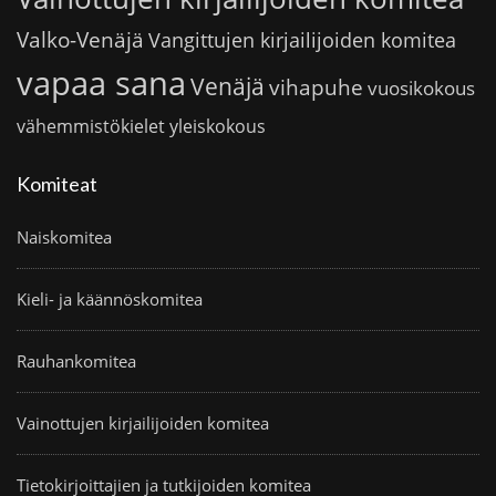
Valko-Venäjä
Vangittujen kirjailijoiden komitea
vapaa sana
Venäjä
vihapuhe
vuosikokous
vähemmistökielet
yleiskokous
Komiteat
Naiskomitea
Kieli- ja käännöskomitea
Rauhankomitea
Vainottujen kirjailijoiden komitea
Tietokirjoittajien ja tutkijoiden komitea