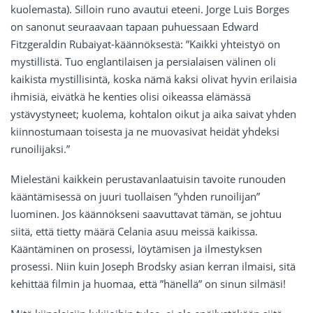
kuolemasta). Silloin runo avautui eteeni. Jorge Luis Borges
on sanonut seuraavaan tapaan puhuessaan Edward
Fitzgeraldin Rubaiyat-käännöksestä: ”Kaikki yhteistyö on
mystillistä. Tuo englantilaisen ja persialaisen välinen oli
kaikista mystillisintä, koska nämä kaksi olivat hyvin erilaisia
ihmisiä, eivätkä he kenties olisi oikeassa elämässä
ystävystyneet; kuolema, kohtalon oikut ja aika saivat yhden
kiinnostumaan toisesta ja ne muovasivat heidät yhdeksi
runoilijaksi.”
Mielestäni kaikkein perustavanlaatuisin tavoite runouden
kääntämisessä on juuri tuollaisen ”yhden runoilijan”
luominen. Jos käännökseni saavuttavat tämän, se johtuu
siitä, että tietty määrä Celania asuu meissä kaikissa.
Kääntäminen on prosessi, löytämisen ja ilmestyksen
prosessi. Niin kuin Joseph Brodsky asian kerran ilmaisi, sitä
kehittää filmin ja huomaa, että ”hänellä” on sinun silmäsi!