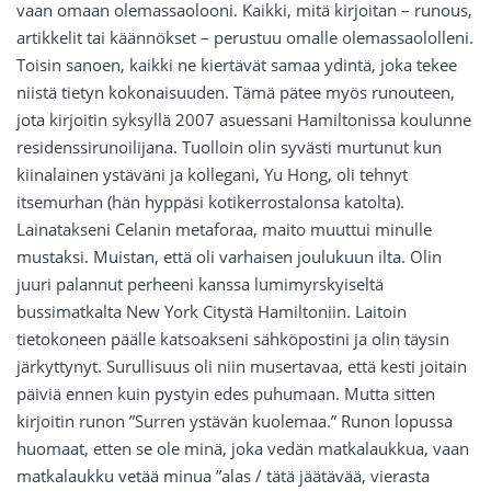
vaan omaan olemassaolooni. Kaikki, mitä kirjoitan – runous,
artikkelit tai käännökset – perustuu omalle olemassaololleni.
Toisin sanoen, kaikki ne kiertävät samaa ydintä, joka tekee
niistä tietyn kokonaisuuden. Tämä pätee myös runouteen,
jota kirjoitin syksyllä 2007 asuessani Hamiltonissa koulunne
residenssirunoilijana. Tuolloin olin syvästi murtunut kun
kiinalainen ystäväni ja kollegani, Yu Hong, oli tehnyt
itsemurhan (hän hyppäsi kotikerrostalonsa katolta).
Lainatakseni Celanin metaforaa, maito muuttui minulle
mustaksi. Muistan, että oli varhaisen joulukuun ilta. Olin
juuri palannut perheeni kanssa lumimyrskyiseltä
bussimatkalta New York Citystä Hamiltoniin. Laitoin
tietokoneen päälle katsoakseni sähköpostini ja olin täysin
järkyttynyt. Surullisuus oli niin musertavaa, että kesti joitain
päiviä ennen kuin pystyin edes puhumaan. Mutta sitten
kirjoitin runon ”Surren ystävän kuolemaa.” Runon lopussa
huomaat, etten se ole minä, joka vedän matkalaukkua, vaan
matkalaukku vetää minua ”alas / tätä jäätävää, vierasta