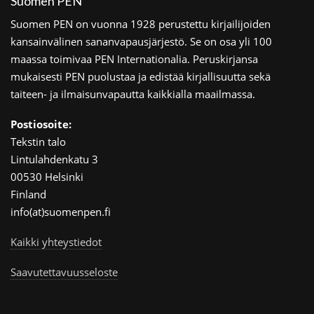
Suomen PEN
Suomen PEN on vuonna 1928 perustettu kirjailijoiden
kansainvälinen sananvapausjärjestö. Se on osa yli 100
maassa toimivaa PEN Internationalia. Peruskirjansa
mukaisesti PEN puolustaa ja edistää kirjallisuutta sekä
taiteen- ja ilmaisunvapautta kaikkialla maailmassa.
Postiosoite:
Tekstin talo
Lintulahdenkatu 3
00530 Helsinki
Finland
info(at)suomenpen.fi
Kaikki yhteystiedot
Saavutettavuusseloste