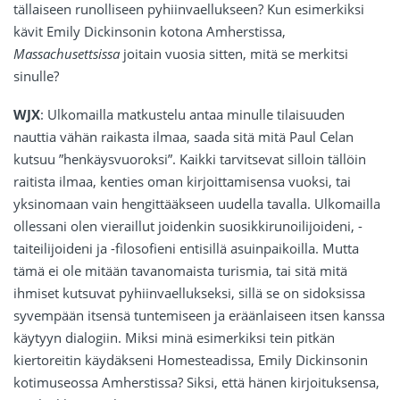
tällaiseen runolliseen pyhiinvaellukseen? Kun esimerkiksi
kävit Emily Dickinsonin kotona Amherstissa,
Massachusettsissa
joitain vuosia sitten, mitä se merkitsi
sinulle?
WJX
: Ulkomailla matkustelu antaa minulle tilaisuuden
nauttia vähän raikasta ilmaa, saada sitä mitä Paul Celan
kutsuu ”henkäysvuoroksi”. Kaikki tarvitsevat silloin tällöin
raitista ilmaa, kenties oman kirjoittamisensa vuoksi, tai
yksinomaan vain hengittääkseen uudella tavalla. Ulkomailla
ollessani olen vieraillut joidenkin suosikkirunoilijoideni, -
taiteilijoideni ja -filosofieni entisillä asuinpaikoilla. Mutta
tämä ei ole mitään tavanomaista turismia, tai sitä mitä
ihmiset kutsuvat pyhiinvaellukseksi, sillä se on sidoksissa
syvempään itsensä tuntemiseen ja eräänlaiseen itsen kanssa
käytyyn dialogiin. Miksi minä esimerkiksi tein pitkän
kiertoreitin käydäkseni Homesteadissa, Emily Dickinsonin
kotimuseossa Amherstissa? Siksi, että hänen kirjoituksensa,