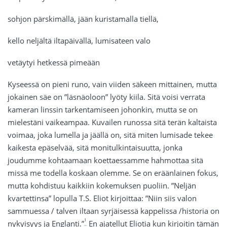
sohjon pärskimällä, jään kuristamalla tiellä,
kello neljältä iltapäivällä, lumisateen valo
vetäytyi hetkessä pimeään
Kyseessä on pieni runo, vain viiden säkeen mittainen, mutta
jokainen säe on ”läsnäoloon” lyöty kiila. Sitä voisi verrata
kameran linssin tarkentamiseen johonkin, mutta se on
mielestäni vaikeampaa. Kuvailen runossa sitä terän kaltaista
voimaa, joka lumella ja jäällä on, sitä miten lumisade tekee
kaikesta epäselvää, sitä monitulkintaisuutta, jonka
joudumme kohtaamaan koettaessamme hahmottaa sitä
missä me todella koskaan olemme. Se on eräänlainen fokus,
mutta kohdistuu kaikkiin kokemuksen puoliin. ”Neljän
kvartettinsa” lopulla T.S. Eliot kirjoittaa: ”Niin siis valon
sammuessa / talven iltaan syrjäisessä kappelissa /historia on
1
nykyisyys ja Englanti.”
En ajatellut Eliotia kun kirjoitin tämän