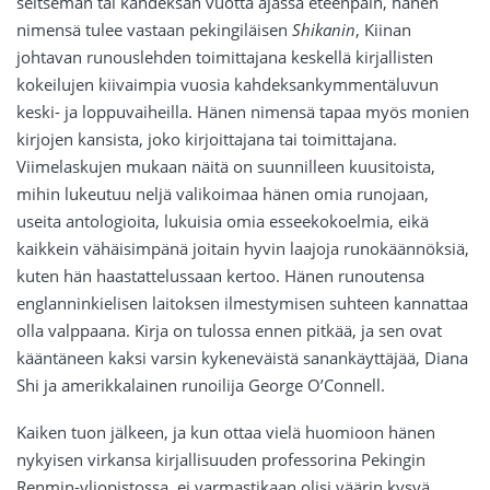
seitsemän tai kahdeksan vuotta ajassa eteenpäin, hänen
nimensä tulee vastaan pekingiläisen
Shikanin
, Kiinan
johtavan runouslehden toimittajana keskellä kirjallisten
kokeilujen kiivaimpia vuosia kahdeksankymmentäluvun
keski- ja loppuvaiheilla. Hänen nimensä tapaa myös monien
kirjojen kansista, joko kirjoittajana tai toimittajana.
Viimelaskujen mukaan näitä on suunnilleen kuusitoista,
mihin lukeutuu neljä valikoimaa hänen omia runojaan,
useita antologioita, lukuisia omia esseekokoelmia, eikä
kaikkein vähäisimpänä joitain hyvin laajoja runokäännöksiä,
kuten hän haastattelussaan kertoo. Hänen runoutensa
englanninkielisen laitoksen ilmestymisen suhteen kannattaa
olla valppaana. Kirja on tulossa ennen pitkää, ja sen ovat
kääntäneen kaksi varsin kykeneväistä sanankäyttäjää, Diana
Shi ja amerikkalainen runoilija George O’Connell.
Kaiken tuon jälkeen, ja kun ottaa vielä huomioon hänen
nykyisen virkansa kirjallisuuden professorina Pekingin
Renmin-yliopistossa, ei varmastikaan olisi väärin kysyä