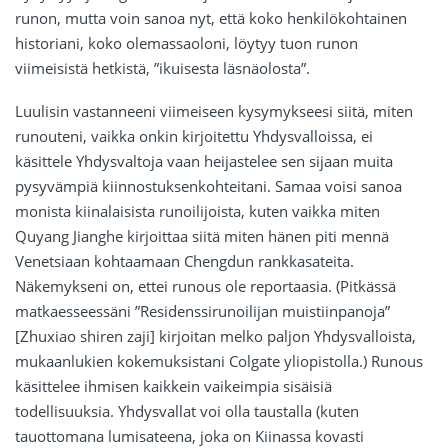
runon, mutta voin sanoa nyt, että koko henkilökohtainen
historiani, koko olemassaoloni, löytyy tuon runon
viimeisistä hetkistä, ”ikuisesta läsnäolosta”.
Luulisin vastanneeni viimeiseen kysymykseesi siitä, miten
runouteni, vaikka onkin kirjoitettu Yhdysvalloissa, ei
käsittele Yhdysvaltoja vaan heijastelee sen sijaan muita
pysyvämpiä kiinnostuksenkohteitani. Samaa voisi sanoa
monista kiinalaisista runoilijoista, kuten vaikka miten
Quyang Jianghe kirjoittaa siitä miten hänen piti mennä
Venetsiaan kohtaamaan Chengdun rankkasateita.
Näkemykseni on, ettei runous ole reportaasia. (Pitkässä
matkaesseessäni ”Residenssirunoilijan muistiinpanoja”
[Zhuxiao shiren zaji] kirjoitan melko paljon Yhdysvalloista,
mukaanlukien kokemuksistani Colgate yliopistolla.) Runous
käsittelee ihmisen kaikkein vaikeimpia sisäisiä
todellisuuksia. Yhdysvallat voi olla taustalla (kuten
tauottomana lumisateena, joka on Kiinassa kovasti