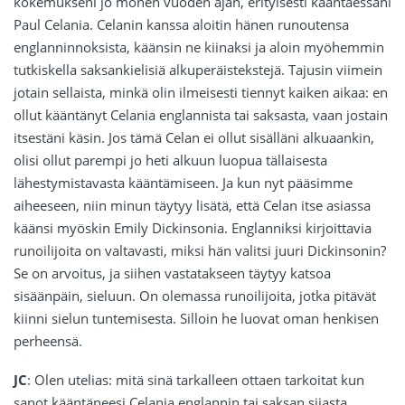
kokemukseni jo monen vuoden ajan, erityisesti kääntäessäni
Paul Celania. Celanin kanssa aloitin hänen runoutensa
englanninnoksista, käänsin ne kiinaksi ja aloin myöhemmin
tutkiskella saksankielisiä alkuperäistekstejä. Tajusin viimein
jotain sellaista, minkä olin ilmeisesti tiennyt kaiken aikaa: en
ollut kääntänyt Celania englannista tai saksasta, vaan jostain
itsestäni käsin. Jos tämä Celan ei ollut sisälläni alkuaankin,
olisi ollut parempi jo heti alkuun luopua tällaisesta
lähestymistavasta kääntämiseen. Ja kun nyt pääsimme
aiheeseen, niin minun täytyy lisätä, että Celan itse asiassa
käänsi myöskin Emily Dickinsonia. Englanniksi kirjoittavia
runoilijoita on valtavasti, miksi hän valitsi juuri Dickinsonin?
Se on arvoitus, ja siihen vastatakseen täytyy katsoa
sisäänpäin, sieluun. On olemassa runoilijoita, jotka pitävät
kiinni sielun tuntemisesta. Silloin he luovat oman henkisen
perheensä.
JC
: Olen utelias: mitä sinä tarkalleen ottaen tarkoitat kun
sanot kääntäneesi Celania englannin tai saksan sijasta