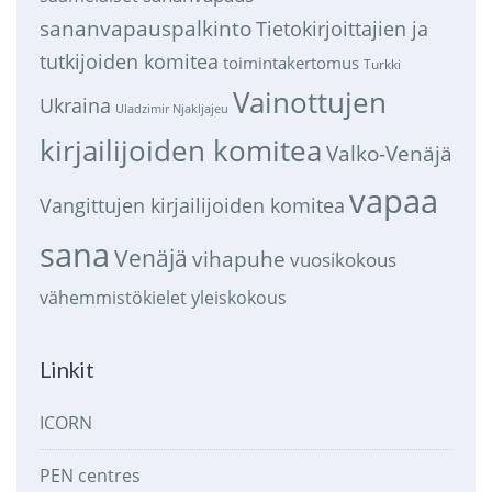
sananvapauspalkinto
Tietokirjoittajien ja
tutkijoiden komitea
toimintakertomus
Turkki
Vainottujen
Ukraina
Uladzimir Njakljajeu
kirjailijoiden komitea
Valko-Venäjä
vapaa
Vangittujen kirjailijoiden komitea
sana
Venäjä
vihapuhe
vuosikokous
vähemmistökielet
yleiskokous
Linkit
ICORN
PEN centres