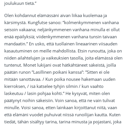
joulukuun tietä.”
Olen kohdannut elämässäni aivan liikaa kuolemaa ja
kärsimystä. Kungfutse sanoo: ”kolmenkymmenen vanhana
seisoin vakaana; neljänkymmenen vanhana minulla ei ollut
enää epäilyksiä; viidenkymmenen vanhana tunsin taivaan
mandaatin.” En usko, että tuollainen lineaarinen viisauden
kasautuminen on meille mahdollista. Etsin runoutta, joka on
niiden ailahtelujen ja vaikeuksien tasolla, joita elämässä olen
tuntenut. Monet lukijani ovat hätkähtäneet säkeistä, joilla
päätän runon ”Lasillinen poikani kanssa”: ”Sitten ei ole
mitään sanottavaa. / Kun poika nousee hakemaan uuden
kierroksen, / isä katselee tyhjin silmin / kun vaahto
laskeutuu / lasin pohjaa kohti.” He kysyvät, miten olen
päätynyt noihin säkeisiin. Voin sanoa, että ne vain tulivat
minulle. Voisi sanoa, etten lainkaan kirjoittanut niitä, vaan
että elämäni vuodet puhuivat niissä runoilijan kautta. Kuten
tiedät, tähän sisältyy tarina, tarina minusta ja pojastani, joka