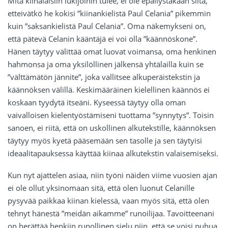
Mitä kiinalaisiin lukijoihin tulee, ei ole epäilystäkään siitä,
etteivätkö he kokisi ”kiinankielistä Paul Celania” pikemmin
kuin ”saksankielistä Paul Celania”. Oma näkemykseni on,
että pätevä Celanin kääntäjä ei voi olla ”käännöskone”.
Hänen täytyy välittää omat luovat voimansa, oma henkinen
hahmonsa ja oma yksilöllinen jälkensä yhtälailla kuin se
”välttämätön jännite”, joka vallitsee alkuperäistekstin ja
käännöksen välillä. Keskimääräinen kielellinen käännös ei
koskaan tyydytä itseäni. Kyseessä täytyy olla oman
vaivalloisen kielentyöstämiseni tuottama ”synnytys”. Toisin
sanoen, ei riitä, että on uskollinen alkutekstille, käännöksen
täytyy myös kyetä pääsemään sen tasolle ja sen täytyisi
ideaalitapauksessa käyttää kiinaa alkutekstin valaisemiseksi.
Kun nyt ajattelen asiaa, niin työni näiden viime vuosien ajan
ei ole ollut yksinomaan sitä, että olen luonut Celanille
pysyvää paikkaa kiinan kielessä, vaan myös sitä, että olen
tehnyt hänestä ”meidän aikamme” runoilijaa. Tavoitteenani
on herättää henkiin runollinen sielu niin, että se voisi puhua