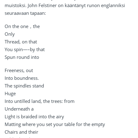
muistoksi. John Felstiner on kääntänyt runon englanniksi
seuraavaan tapaan:
On the one，the
Only
Thread, on that
You spin—–by that
Spun round into
Freeness, out
Into boundness.
The spindles stand
Huge
Into untilled land, the trees: from
Underneath a
Light is braided into the airy
Matting where you set your table for the empty
Chairs and their