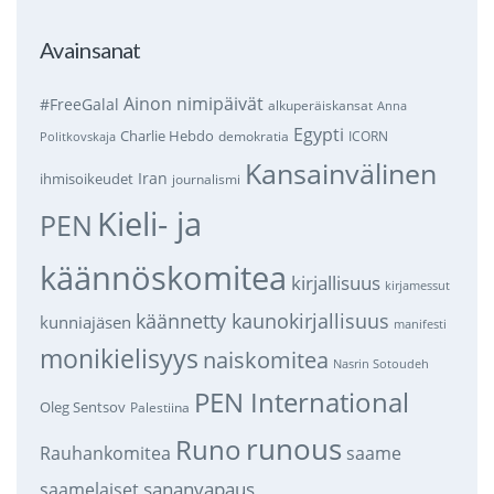
Avainsanat
Ainon nimipäivät
#FreeGalal
alkuperäiskansat
Anna
Egypti
Charlie Hebdo
demokratia
ICORN
Politkovskaja
Kansainvälinen
Iran
ihmisoikeudet
journalismi
Kieli- ja
PEN
käännöskomitea
kirjallisuus
kirjamessut
käännetty kaunokirjallisuus
kunniajäsen
manifesti
monikielisyys
naiskomitea
Nasrin Sotoudeh
PEN International
Oleg Sentsov
Palestiina
runous
Runo
saame
Rauhankomitea
sananvapaus
saamelaiset