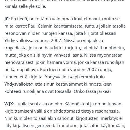
kiinalaiselle yleisölle.
JC
: En tiedä, onko tämä vain omaa kuvitelmaani, mutta se
mitä kerrot Paul Celanin kääntämisestä, tuntuu jollain tasolla
resonoivan niiden runojen kanssa, joita kirjoitit ollessasi
Yhdysvalloissa vuonna 2007. Niissä on vihjauksia
tragediasta, joka on haudattu, torjuttu, tai pitkälti unohdettu,
mutta joka on silti hyvin vahvasti läsnä. Niissä myönnetään
hienovaraisesti jokin hämärä voima, jonka kanssa runoilijan
on kamppailtava. Kun luen noita vuoden 2007 runoja,
tunnen että kirjoitat Yhdysvalloi
ssa
pikemmin kuin
Yhdysvalloi
sta
, että sinun kestävämmät kiinnostuksen
kohteesi runoilijana ovat toisaalla. Onko tässä järkeä?
WJX
: Luullakseni asia on niin. Käännösteni ja oman luovan
kirjoittamiseni välillä on ehdottomasti tiettyä resonanssia.
Niin kuin olen toisaallakin sanonut, kirjoitusteni merkitys ei
liity kirjalliseen genreen tai muotoon, jota satun käyttämään,