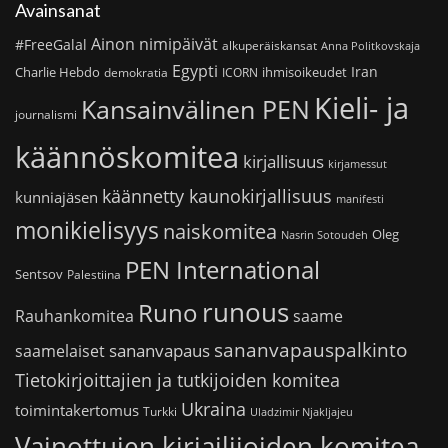
Avainsanat
Ainon nimipäivät
#FreeGalal
alkuperäiskansat
Anna Politkovskaja
Egypti
Iran
Charlie Hebdo
ihmisoikeudet
demokratia
ICORN
Kieli- ja
Kansainvälinen PEN
journalismi
käännöskomitea
kirjallisuus
kirjamessut
käännetty kaunokirjallisuus
kunniajäsen
manifesti
monikielisyys
naiskomitea
Oleg
Nasrin Sotoudeh
PEN International
Sentsov
Palestiina
runous
Runo
saame
Rauhankomitea
sananvapauspalkinto
sananvapaus
saamelaiset
Tietokirjoittajien ja tutkijoiden komitea
Ukraina
toimintakertomus
Turkki
Uladzimir Njakljajeu
Vainottujen kirjailijoiden komitea