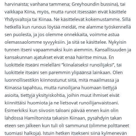
harvinaista; vanhana tammena; Greyhoundin bussina), tai
vaikkapa Kiina, myös, mutta runot itsessään eivät käsittele
Yhdysvaltoja tai Kiinaa. Ne käsittelevät kokemustamme. Sillä
hetkellä kun runous löytää meidät, me alamme työskennellä
sen puolesta, ja jos olemme onnekkaita, voimme astua
olemassaolomme syvyyksiin. Ja sitä se käsittelee. Nykyisin
tunnen itseni vapaammaksi kuin aiemmin. Kansallisuuden ja
kansakunnan ajatukset eivät enää häiritse minua. En
luokittele itseäni mielelläni ”kiinalaiseksi runoilijaksi”, tai
luokittele itseäni sen paremmin ylipäänsä lainkaan. Olen
luonnollisestikin kiinnostunut siitä, mitä maailmassa ja
Kiinassa tapahtuu, mutta runoilijana huomaan tiettyjä
asioita, tiettyjä yksityiskohtia, joihin muut ihmiset eivät
kiinnittäisi huomiota ja ne lietsovat runoilijanvaistoani.
Esimerkiksi kun siivosin taloani päivää ennen kuin olin
lähdössä Hamiltonista takaisin Kiinaan, pysähdyin takan
eteen sen jälkeen kun tuli oli sammunut (olimme polttaneet
tuomiasi halkoja). Istuin hetken itsekseni siinä kylmenevän