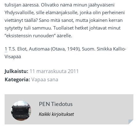
tulisijan ääressä. Olivatko nämä minun jäähyväiseni
Yhdysvalloille, sille elämänjaksolle, jonka olin perheineni
viettänyt täällä? Sano mitä sanot, mutta jokainen kerran
sytytetty tuli sammuu. Tuollaiset hetket johtavat minut
”eksistenssin runouden” äärelle.
1
T.S. Eliot, Autiomaa (Otava, 1949), Suom. Sinikka Kallio-
Visapää
Julkaistu:
11 marraskuuta 2011
Kategoria:
Vapaa sana
PEN Tiedotus
Kaikki kirjoitukset