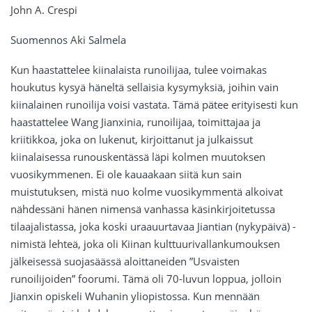
John A. Crespi
Suomennos Aki Salmela
Kun haastattelee kiinalaista runoilijaa, tulee voimakas
houkutus kysyä häneltä sellaisia kysymyksiä, joihin vain
kiinalainen runoilija voisi vastata. Tämä pätee erityisesti kun
haastattelee Wang Jianxinia, runoilijaa, toimittajaa ja
kriitikkoa, joka on lukenut, kirjoittanut ja julkaissut
kiinalaisessa runouskentässä läpi kolmen muutoksen
vuosikymmenen. Ei ole kauaakaan siitä kun sain
muistutuksen, mistä nuo kolme vuosikymmentä alkoivat
nähdessäni hänen nimensä vanhassa käsinkirjoitetussa
tilaajalistassa, joka koski uraauurtavaa Jiantian (nykypäivä) -
nimistä lehteä, joka oli Kiinan kulttuurivallankumouksen
jälkeisessä suojasäässä aloittaneiden ”Usvaisten
runoilijoiden” foorumi. Tämä oli 70-luvun loppua, jolloin
Jianxin opiskeli Wuhanin yliopistossa. Kun mennään