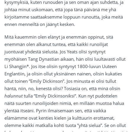
kysymyksiä, kuten runouden ja sen oman ajan suhdetta, ja
johtaa minut uskomaan, että jopa tänä päivänä me yhä
kirjoitamme saattaaksemme loppuun runoutta, joka meitä
ennen menneiltä on jäänyt kesken.
Mitä kauemmin olen elänyt ja enemmän oppinut, sitä
enemmän olen alkanut tuntea, että kaikki runoilijat
juontuvat yhdestä sielusta. Jos Yeats olisi syntynyt
myöhäisen Tang Dynastian aikaan, hän olisi luultavasti ollut
Li Shangjin*. Jos itse olisin syntynyt 1800-luvun Uuteen
Englantiin, ja olisin ollut yksinäinen nainen, olisin kukaties
ollut toinen ”Emily Dickinson”. Jos minusta ei olisi tullut
häntä, niin, no, kenestä olisi? Tosiasia on, että minä olisin
halunnut
tulla ”Emily Dickinsoniksi”. Kun nyt pudottelen
näitä suurten runoilijoiden nimiä, en millään muotoa halua
ylentää itseäni. Pyrin ilmaisemaan sen, että vaikka
elämämme ovat kenties kielen ja kulttuurin erottamat,
olemme kaikki matkalla kohti tuota ”yhtä sielua”. Se on ollut