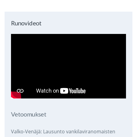
Runovideot
Vetoomukset
Valko-Venäjä: Lausunto vankilaviranomaisten