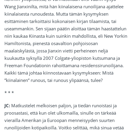
Wang Jianxinilta, mitä hän kiinalaisena runoilijana ajattelee
kiinalaisesta runoudesta. Mutta tämän kysymyksen
esittäminen tarkoittaisi kokonaisen kirjan tilaamista, tai
useammankin. Sen sijaan päätin aloittaa tämän haastattelun
niin kaukaa Kiinasta kuin suinkin mahdollista, eli New Yorkin
Hamiltonista, pienestä osavaltion pohjoisosan
maalaiskylästä, jossa Jianxin vietti perheineen neljä
kuukautta syksyllä 2007 Colgate-yliopiston kutsumana ja
Freeman Foundationin rahoittamana residenssirunoilijana.
Kaikki tämä johtaa kiinnostavaan kysymykseen: Mistä
”kiinalainen” runous, tai runous ylipäänsä, tulee?
* * *
JC:
Matkustelet melkoisen paljon, ja tiedän runoistasi ja
proosastasi, että kun olet ulkomailla, sinulle on tärkeää
vierailla Amerikan ja Euroopan menneisyyden suurten
runoilijoiden kotipaikoilla. Voitko selittää, mikä sinua vetää