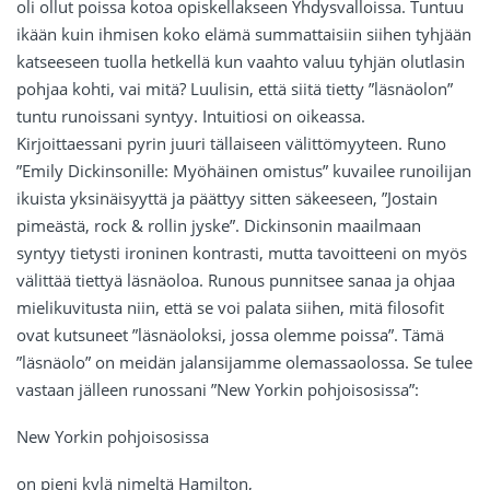
oli ollut poissa kotoa opiskellakseen Yhdysvalloissa. Tuntuu
ikään kuin ihmisen koko elämä summattaisiin siihen tyhjään
katseeseen tuolla hetkellä kun vaahto valuu tyhjän olutlasin
pohjaa kohti, vai mitä? Luulisin, että siitä tietty ”läsnäolon”
tuntu runoissani syntyy. Intuitiosi on oikeassa.
Kirjoittaessani pyrin juuri tällaiseen välittömyyteen. Runo
”Emily Dickinsonille: Myöhäinen omistus” kuvailee runoilijan
ikuista yksinäisyyttä ja päättyy sitten säkeeseen, ”Jostain
pimeästä, rock & rollin jyske”. Dickinsonin maailmaan
syntyy tietysti ironinen kontrasti, mutta tavoitteeni on myös
välittää tiettyä läsnäoloa. Runous punnitsee sanaa ja ohjaa
mielikuvitusta niin, että se voi palata siihen, mitä filosofit
ovat kutsuneet ”läsnäoloksi, jossa olemme poissa”. Tämä
”läsnäolo” on meidän jalansijamme olemassaolossa. Se tulee
vastaan jälleen runossani ”New Yorkin pohjoisosissa”:
New Yorkin pohjoisosissa
on pieni kylä nimeltä Hamilton,