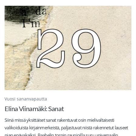
Vuosi sananvapautta
Elina Viinamäki: Sanat
Siinä missä yksittäiset sanat rakentuvat osin mielivaltaisesti
valikoiduista kirjainmerkeistä, paljastuvat niistä rakennetut lauseet
pian epävakaiksi. Baabelin tornin raunioilla suru universaalin...