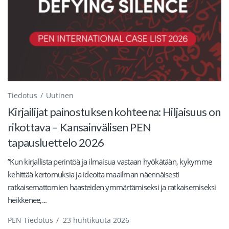
Tiedotus
Uutinen
Kirjailijat painostuksen kohteena: Hiljaisuus on
rikottava – Kansainvälisen PEN
tapausluettelo 2026
”Kun kirjallista perintöä ja ilmaisua vastaan ​​hyökätään, kykymme
kehittää kertomuksia ja ideoita maailman näennäisesti
ratkaisemattomien haasteiden ymmärtämiseksi ja ratkaisemiseksi
heikkenee,...
PEN Tiedotus
/
23 huhtikuuta 2026