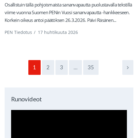
Osallistuin tällä pohjoismaista sananvapautta puolustavalla tekstillä
viime vuonna Suomen PENin Vuosi sananvapautta -hankkeeseen.
Korkein oikeus antoi päätöksen 26.3.2026. Päivi Räsänen...
PEN Tiedotus
/
17 huhtikuuta 2026
1
2
3
…
35
Runovideot