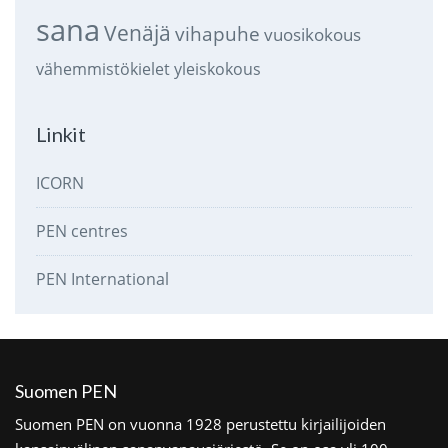
sana
Venäjä
vihapuhe
vuosikokous
vähemmistökielet
yleiskokous
Linkit
ICORN
PEN centres
PEN International
Suomen PEN
Suomen PEN on vuonna 1928 perustettu kirjailijoiden