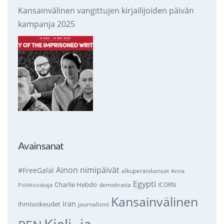
Kansainvälinen vangittujen kirjailijoiden päivän
kampanja 2025
Avainsanat
Ainon nimipäivät
#FreeGalal
alkuperäiskansat
Anna
Egypti
Charlie Hebdo
demokratia
ICORN
Politkovskaja
Kansainvälinen
Iran
ihmisoikeudet
journalismi