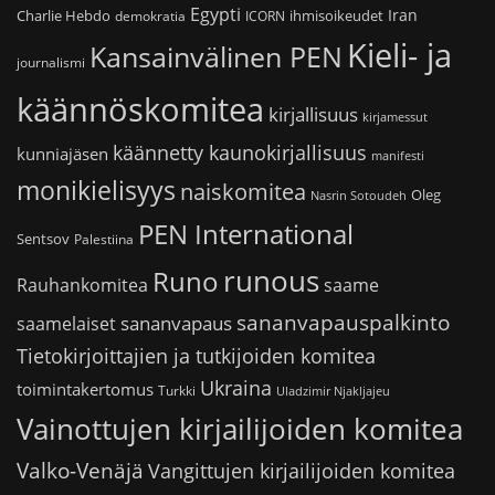
Egypti
Iran
Charlie Hebdo
ihmisoikeudet
demokratia
ICORN
Kieli- ja
Kansainvälinen PEN
journalismi
käännöskomitea
kirjallisuus
kirjamessut
käännetty kaunokirjallisuus
kunniajäsen
manifesti
monikielisyys
naiskomitea
Oleg
Nasrin Sotoudeh
PEN International
Sentsov
Palestiina
runous
Runo
saame
Rauhankomitea
sananvapauspalkinto
sananvapaus
saamelaiset
Tietokirjoittajien ja tutkijoiden komitea
Ukraina
toimintakertomus
Turkki
Uladzimir Njakljajeu
Vainottujen kirjailijoiden komitea
Valko-Venäjä
Vangittujen kirjailijoiden komitea