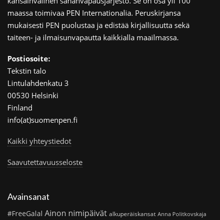
kansainvälinen sananvapausjärjestö. Se on osa yli 100
maassa toimivaa PEN Internationalia. Peruskirjansa
mukaisesti PEN puolustaa ja edistää kirjallisuutta sekä
taiteen- ja ilmaisunvapautta kaikkialla maailmassa.
Postiosoite:
Tekstin talo
Lintulahdenkatu 3
00530 Helsinki
Finland
info(at)suomenpen.fi
Kaikki yhteystiedot
Saavutettavuusseloste
Avainsanat
Ainon nimipäivät
#FreeGalal
alkuperäiskansat
Anna Politkovskaja