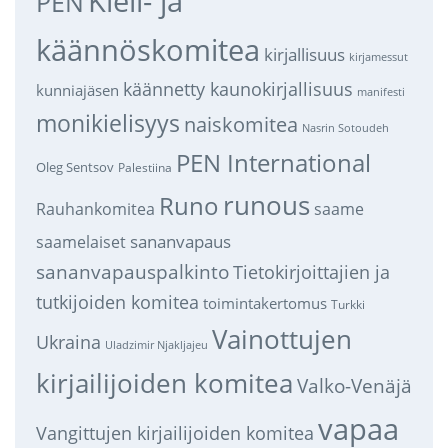
Kieli- ja
PEN
käännöskomitea
kirjallisuus
kirjamessut
käännetty kaunokirjallisuus
kunniajäsen
manifesti
monikielisyys
naiskomitea
Nasrin Sotoudeh
PEN International
Oleg Sentsov
Palestiina
runous
Runo
saame
Rauhankomitea
sananvapaus
saamelaiset
sananvapauspalkinto
Tietokirjoittajien ja
tutkijoiden komitea
toimintakertomus
Turkki
Vainottujen
Ukraina
Uladzimir Njakljajeu
kirjailijoiden komitea
Valko-Venäjä
vapaa
Vangittujen kirjailijoiden komitea