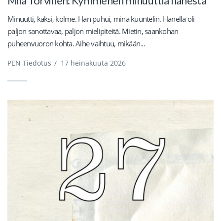
Miia Torvinen: Kymmenen minuuttia hänestä
Minuutti, kaksi, kolme. Hän puhui, minä kuuntelin. Hänellä oli
paljon sanottavaa, paljon mielipiteitä. Mietin, saankohan
puheenvuoron kohta. Aihe vaihtuu, mikään...
PEN Tiedotus
/
17 heinäkuuta 2026