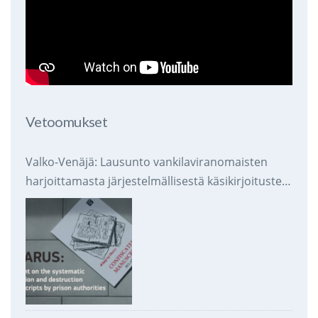
Vetoomukset
Valko-Venäjä: Lausunto vankilaviranomaisten
harjoittamasta järjestelmällisestä käsikirjoitusten
takavarikoinnista ja tuhoamisesta