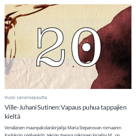
Vuosi sananvapautta
Ville-Juhani Sutinen: Vapaus puhua tappajien
kieltä
Venäläisen maanpakolaiskirjailija Maria Stepanovan romaanin
Kadoksiin päähenkilö, tekijän itsensä näköinen kirjailija M., on