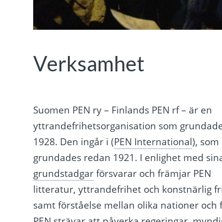
Verksamhet
Suomen PEN ry – Finlands PEN rf – är en
yttrandefrihetsorganisation som grundade
1928. Den ingår i (
PEN International
), som
grundades redan 1921. I enlighet med sin
grundstadgar
försvarar och främjar PEN
litteratur, yttrandefrihet och konstnärlig fr
samt förståelse mellan olika nationer och f
PEN strävar att påverka regeringar, mynd