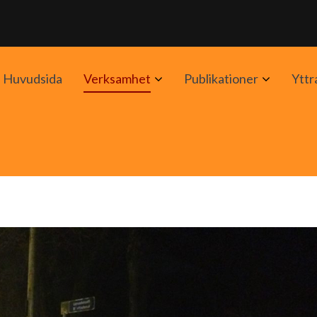
Avaa
Avaa
Huvudsida
Verksamhet
Publikationer
Yttr
alavalikko
alavalik