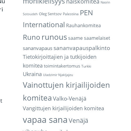
monikielisyys
naiskomitea
Nu
Nasrin
ri
PEN
Oleg Sentsov
Palestiina
Sotoudeh
.
International
Rauhankomitea
runous
Runo
saame
saamelaiset
sananvapauspalkinto
sananvapaus
Tietokirjoittajien ja tutkijoiden
komitea
toimintakertomus
Turkki
Ukraina
Uladzimir Njakljajeu
Vainottujen kirjailijoiden
komitea
Valko-Venäjä
t
Vangittujen kirjailijoiden komitea
vapaa sana
Venäjä