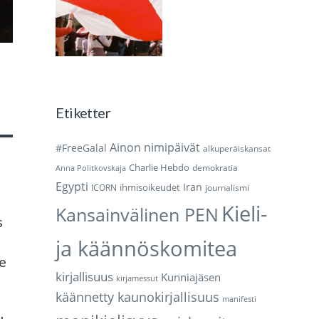
Etiketter
Ainon nimipäivät
#FreeGalal
alkuperäiskansat
Charlie Hebdo
demokratia
Anna Politkovskaja
Egypti
Iran
ihmisoikeudet
ICORN
journalismi
Kieli-
Kansainvälinen PEN
s
ja käännöskomitea
re
kirjallisuus
Kunniajäsen
kirjamessut
käännetty kaunokirjallisuus
manifesti