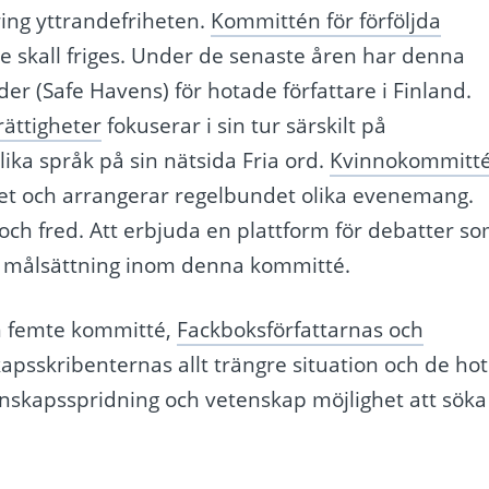
ing yttrandefriheten.
Kommittén för förföljda
re skall friges. Under de senaste åren har denna
er (Safe Havens) för hotade författare i Finland.
rättigheter
fokuserar i sin tur särskilt på
lika språk på sin nätsida Fria ord.
Kvinnokommitt
ihet och arrangerar regelbundet olika evenemang.
 och fred. Att erbjuda en plattform för debatter s
de målsättning inom denna kommitté.
n femte kommitté,
Fackboksförfattarnas och
kapsskribenternas allt trängre situation och de hot
unskapsspridning och vetenskap möjlighet att söka