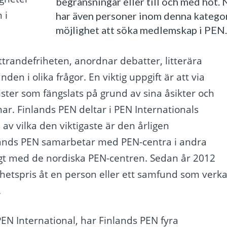
begränsningar eller till och med hot. 
 i
har även personer inom denna katego
möjlighet att söka medlemskap i PEN
ttrandefriheten, anordnar debatter, litterära
n i olika frågor. En viktig uppgift är att via
ster som fängslats på grund av sina åsikter och
r. Finlands PEN deltar i PEN Internationals
av vilka den viktigaste är den årligen
ands PEN samarbetar med PEN-centra i andra
tigt med de nordiska PEN-centren. Sedan år 2012
rihetspris åt en person eller ett samfund som verka
.
EN International, har Finlands PEN fyra