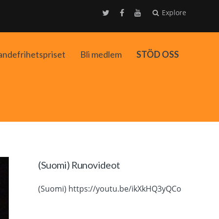
Explore
andefrihetspriset
Bli medlem
STÖD OSS
ko
(Suomi) Runovideot
(Suomi) https://youtu.be/ikXkHQ3yQCo