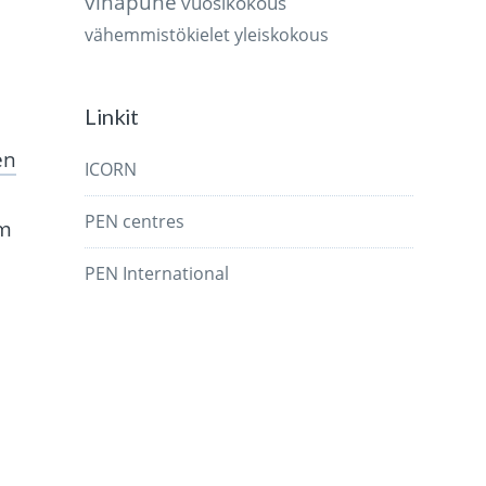
vihapuhe
vuosikokous
vähemmistökielet
yleiskokous
Linkit
én
ICORN
PEN centres
om
PEN International