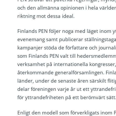
och den allmänna opinionen i hela världen
riktning mot dessa ideal.
Finlands PEN följer noga med läget inom y
evenemang samt publicerar ställningstagande
kampanjer stöda de författare och journali
som Finlands PEN valt till hedersmedlemma
verksamhet på internationella kongresser, 
återkommande generalförsamlingen. Finl
länder, under de senaste åren särskilt fli
delar föreningen varje år ut ett yttrandef
för yttrandefriheten på ett berömvärt sätt
Enligt den modell som förverkligats inom P