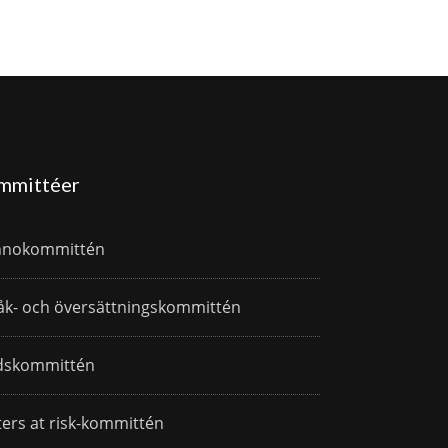
mmittéer
nnokommittén
åk- och översättningskommittén
dskommittén
ters at risk-kommittén