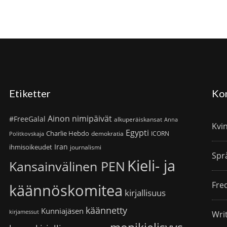
Etiketter
Ko
Ainon nimipäivät
#FreeGalal
alkuperäiskansat
Anna
Kvi
Egypti
Charlie Hebdo
demokratia
ICORN
Politkovskaja
Iran
ihmisoikeudet
journalismi
Spr
Kieli- ja
Kansainvälinen PEN
Fre
käännöskomitea
kirjallisuus
käännetty
Kunniajäsen
kirjamessut
Wri