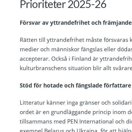
Prioriteter 2025-26
Försvar av yttrandefrihet och främjande 
Rätten till yttrandefrihet måste försvaras
medier och människor fängslas eller dödas 
accepterar. Också i Finland är yttrandefrih
kulturbranschens situation blir allt svårare
Stöd för hotade och fängslade författar
Litteratur känner inga gränser och solida
ordet är en grundläggande princip inom de
tillsammans med PEN International och dir
exempel Belarus och Ukraina, för att hjäl