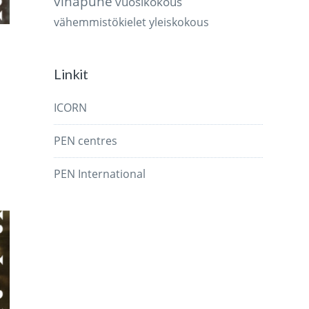
vihapuhe
vuosikokous
vähemmistökielet
yleiskokous
Linkit
ICORN
PEN centres
PEN International