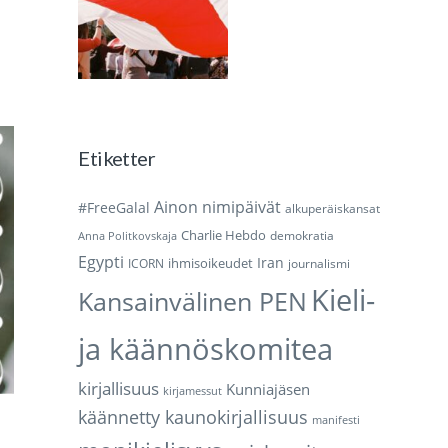
Etiketter
Ainon nimipäivät
#FreeGalal
alkuperäiskansat
Charlie Hebdo
demokratia
Anna Politkovskaja
Egypti
Iran
ihmisoikeudet
ICORN
journalismi
Kieli-
Kansainvälinen PEN
ja käännöskomitea
kirjallisuus
Kunniajäsen
kirjamessut
käännetty kaunokirjallisuus
manifesti