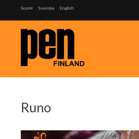
Suomi
Svenska
English
Runo