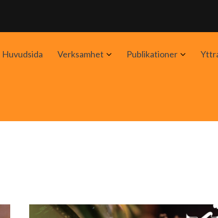
Avaa
Avaa
Huvudsida
Verksamhet
Publikationer
Yttr
alavalikko
alavalik