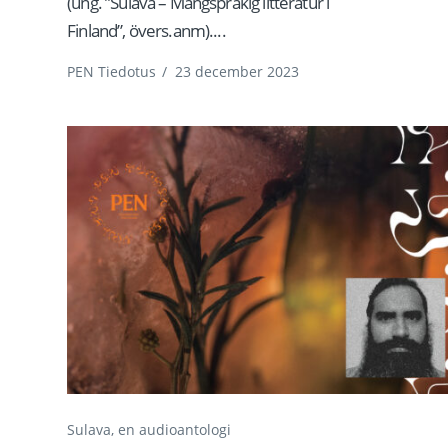
(ung. ”Sulava – Mångspråkig litteratur i
Finland”, övers.anm)....
PEN Tiedotus
/
23 december 2023
Sulava, en audioantologi