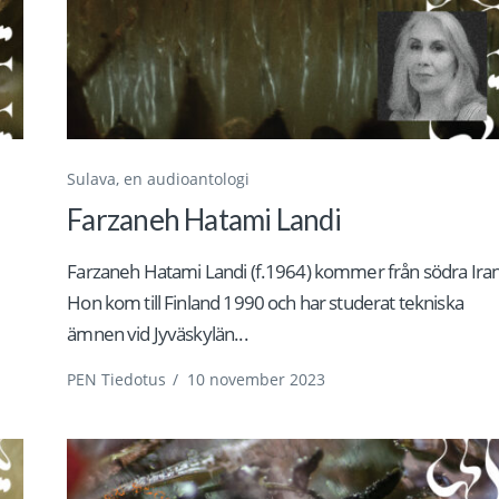
Sulava, en audioantologi
Farzaneh Hatami Landi
Farzaneh Hatami Landi (f.1964) kommer från södra Iran
Hon kom till Finland 1990 och har studerat tekniska
ämnen vid Jyväskylän...
PEN Tiedotus
/
10 november 2023