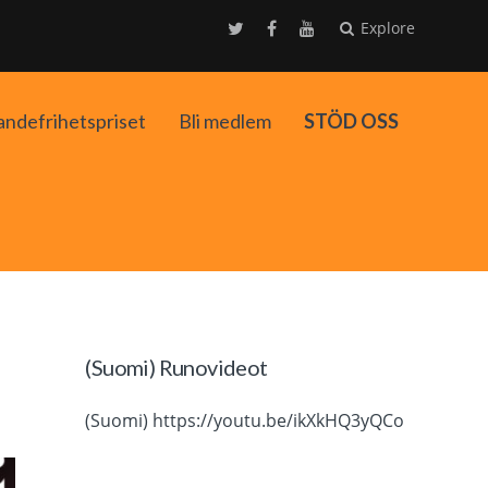
Explore
andefrihetspriset
Bli medlem
STÖD OSS
ko
(Suomi) Runovideot
(Suomi) https://youtu.be/ikXkHQ3yQCo