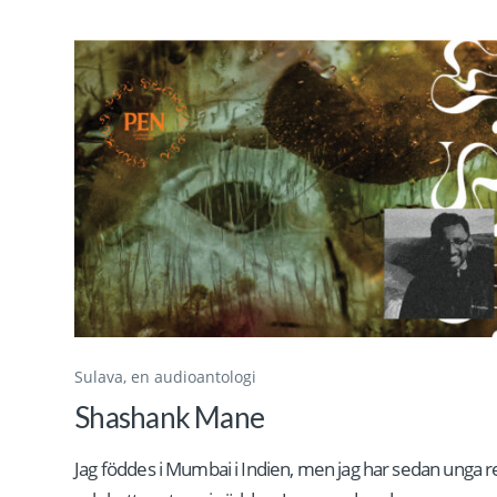
Sulava, en audioantologi
Shashank Mane
Jag föddes i Mumbai i Indien, men jag har sedan unga r