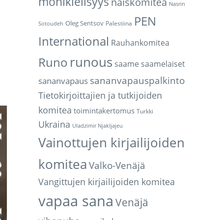
monikielisyys
naiskomitea
Nasrin
PEN
Oleg Sentsov
Palestiina
Sotoudeh
International
Rauhankomitea
runous
Runo
saame
saamelaiset
sananvapauspalkinto
sananvapaus
Tietokirjoittajien ja tutkijoiden
komitea
toimintakertomus
Turkki
Ukraina
Uladzimir Njakljajeu
Vainottujen kirjailijoiden
komitea
Valko-Venäjä
Vangittujen kirjailijoiden komitea
vapaa sana
Venäjä