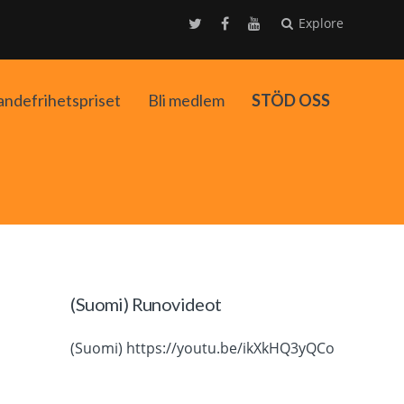
Explore
andefrihetspriset
Bli medlem
STÖD OSS
ko
(Suomi) Runovideot
(Suomi) https://youtu.be/ikXkHQ3yQCo