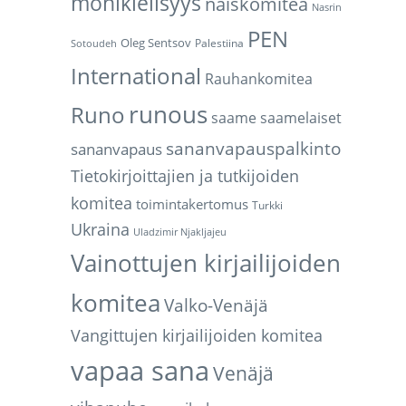
monikielisyys
naiskomitea
Nasrin
PEN
Oleg Sentsov
Palestiina
Sotoudeh
International
Rauhankomitea
runous
Runo
saame
saamelaiset
sananvapauspalkinto
sananvapaus
Tietokirjoittajien ja tutkijoiden
komitea
toimintakertomus
Turkki
Ukraina
Uladzimir Njakljajeu
Vainottujen kirjailijoiden
komitea
Valko-Venäjä
Vangittujen kirjailijoiden komitea
vapaa sana
Venäjä