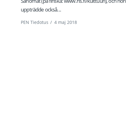
Sanomat (på finska: www.hs.fi/kulttuuri), och hon
uppträdde också...
PEN Tiedotus
/
4 maj 2018