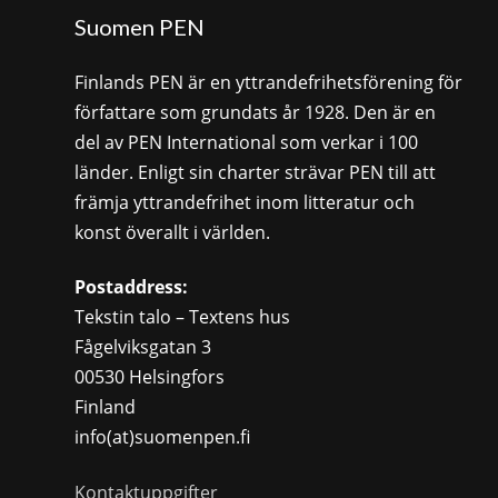
Suomen PEN
Finlands PEN är en yttrandefrihetsförening för
författare som grundats år 1928. Den är en
del av PEN International som verkar i 100
länder. Enligt sin charter strävar PEN till att
främja yttrandefrihet inom litteratur och
konst överallt i världen.
Postaddress:
Tekstin talo – Textens hus
Fågelviksgatan 3
00530 Helsingfors
Finland
info(at)suomenpen.fi
Kontaktuppgifter