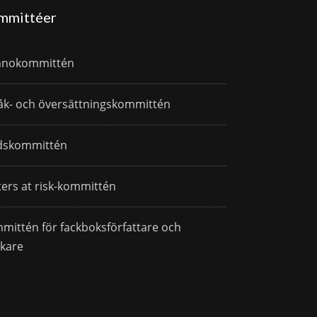
mmittéer
nnokommittén
åk- och översättningskommittén
dskommittén
ters at risk-kommittén
mittén för fackboksförfattare och
skare