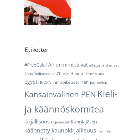
Etiketter
Ainon nimipäivät
#FreeGalal
alkuperäiskansat
Charlie Hebdo
demokratia
Anna Politkovskaja
Egypti
Iran
ihmisoikeudet
ICORN
journalismi
Kieli-
Kansainvälinen PEN
ja käännöskomitea
kirjallisuus
Kunniajäsen
kirjamessut
käännetty kaunokirjallisuus
manifesti