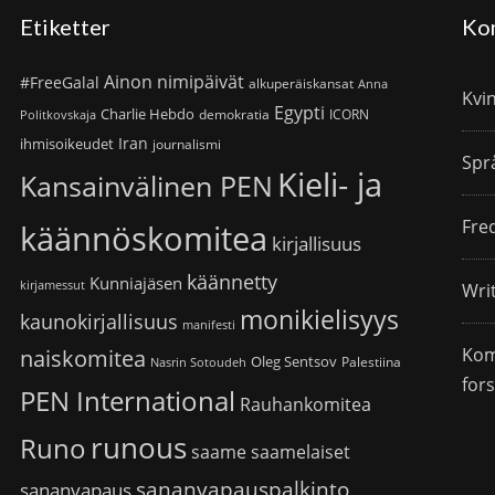
Etiketter
Ko
Ainon nimipäivät
#FreeGalal
alkuperäiskansat
Anna
Kvi
Egypti
Charlie Hebdo
demokratia
ICORN
Politkovskaja
Iran
ihmisoikeudet
journalismi
Spr
Kieli- ja
Kansainvälinen PEN
Fre
käännöskomitea
kirjallisuus
käännetty
Kunniajäsen
kirjamessut
Wri
monikielisyys
kaunokirjallisuus
manifesti
Kom
naiskomitea
Oleg Sentsov
Palestiina
Nasrin Sotoudeh
for
PEN International
Rauhankomitea
runous
Runo
saame
saamelaiset
sananvapauspalkinto
sananvapaus