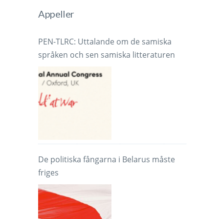
Appeller
PEN-TLRC: Uttalande om de samiska
språken och sen samiska litteraturen
De politiska fångarna i Belarus måste
friges