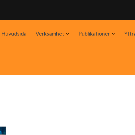
Avaa
Avaa
Huvudsida
Verksamhet
Publikationer
Yttr
alavalikko
alavalik