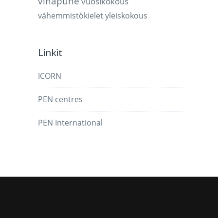
vihapuhe
vuosikokous
vähemmistökielet
yleiskokous
Linkit
ICORN
PEN centres
PEN International