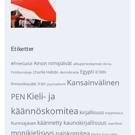
Etiketter
Ainon nimipäivät
#FreeGalal
alkuperäiskansat
Anna
Egypti
Charlie Hebdo
demokratia
ICORN
Politkovskaja
Kansainvälinen
Iran
ihmisoikeudet
journalismi
Kieli- ja
PEN
käännöskomitea
kirjallisuus
kirjamessut
käännetty kaunokirjallisuus
Kunniajäsen
manifesti
monikielisyys
naiskomitea
Nasrin Sotoudeh