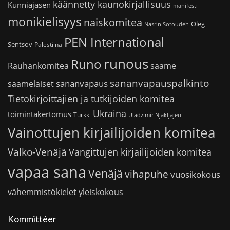
käännetty kaunokirjallisuus
Kunniajäsen
manifesti
monikielisyys
naiskomitea
Oleg
Nasrin Sotoudeh
PEN International
Sentsov
Palestiina
runous
Runo
saame
Rauhankomitea
sananvapauspalkinto
sananvapaus
saamelaiset
Tietokirjoittajien ja tutkijoiden komitea
Ukraina
toimintakertomus
Turkki
Uladzimir Njakljajeu
Vainottujen kirjailijoiden komitea
Valko-Venäjä
Vangittujen kirjailijoiden komitea
vapaa sana
Venäjä
vihapuhe
vuosikokous
vähemmistökielet
yleiskokous
Kommittéer