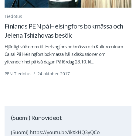
Tiedotus
Finlands PEN på Helsingfors bokmässa och
Jelena Tshizhovas besök
Hjärtligt välkomna till Helsingfors bokmässa och Kulturcentrum
Caisa! På Helsingfors bokmässa hålls diskussioner om
yttrandefrihet på två dagar. På lördag 28.10. kl...
PEN Tiedotus
/
24 oktober 2017
(Suomi) Runovideot
(Suomi) https://youtu.be/ikXkHQ3yQCo