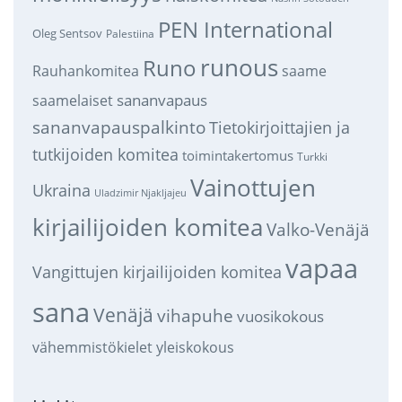
PEN International
Oleg Sentsov
Palestiina
runous
Runo
saame
Rauhankomitea
sananvapaus
saamelaiset
sananvapauspalkinto
Tietokirjoittajien ja
tutkijoiden komitea
toimintakertomus
Turkki
Vainottujen
Ukraina
Uladzimir Njakljajeu
kirjailijoiden komitea
Valko-Venäjä
vapaa
Vangittujen kirjailijoiden komitea
sana
Venäjä
vihapuhe
vuosikokous
vähemmistökielet
yleiskokous