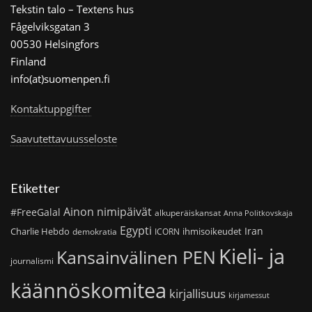
Tekstin talo – Textens hus
Fågelviksgatan 3
00530 Helsingfors
Finland
info(at)suomenpen.fi
Kontaktuppgifter
Saavutettavuusseloste
Etiketter
Ainon nimipäivät
#FreeGalal
alkuperäiskansat
Anna Politkovskaja
Egypti
Iran
Charlie Hebdo
ihmisoikeudet
demokratia
ICORN
Kieli- ja
Kansainvälinen PEN
journalismi
käännöskomitea
kirjallisuus
kirjamessut