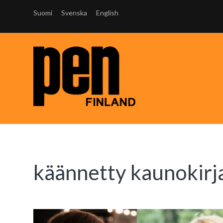
Suomi
Svenska
English
käännetty kaunokirja