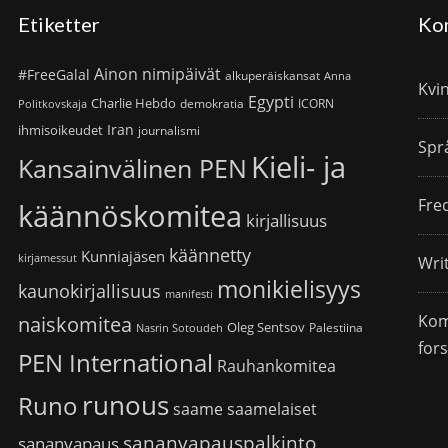
Etiketter
Ko
Ainon nimipäivät
#FreeGalal
alkuperäiskansat
Anna
Kvi
Egypti
Charlie Hebdo
demokratia
ICORN
Politkovskaja
Iran
ihmisoikeudet
journalismi
Spr
Kieli- ja
Kansainvälinen PEN
Fre
käännöskomitea
kirjallisuus
käännetty
Kunniajäsen
kirjamessut
Wri
monikielisyys
kaunokirjallisuus
manifesti
Kom
naiskomitea
Oleg Sentsov
Palestiina
Nasrin Sotoudeh
for
PEN International
Rauhankomitea
runous
Runo
saame
saamelaiset
sananvapauspalkinto
sananvapaus