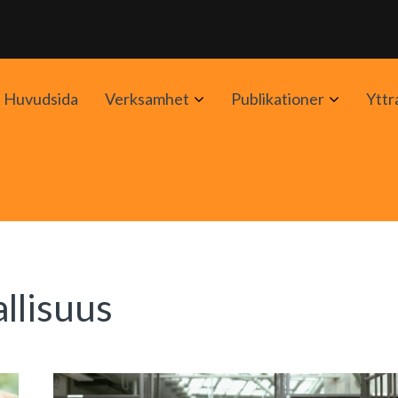
Avaa
Avaa
Huvudsida
Verksamhet
Publikationer
Yttr
alavalikko
alavalik
llisuus