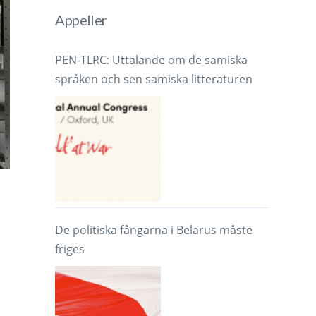
Appeller
PEN-TLRC: Uttalande om de samiska
språken och sen samiska litteraturen
N
De politiska fångarna i Belarus måste
friges