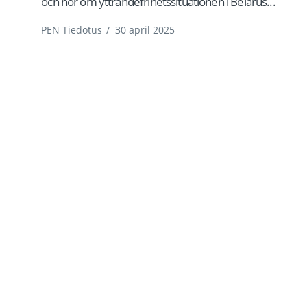
och hör om yttrandefrihetssituationen i Belarus...
PEN Tiedotus
/
30 april 2025