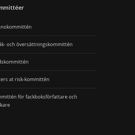
mmittéer
nnokommittén
åk- och översättningskommittén
dskommittén
ters at risk-kommittén
mittén för fackboksförfattare och
skare