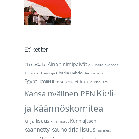
Etiketter
Ainon nimipäivät
#FreeGalal
alkuperäiskansat
Charlie Hebdo
demokratia
Anna Politkovskaja
Egypti
Iran
ihmisoikeudet
ICORN
journalismi
Kieli-
Kansainvälinen PEN
ja käännöskomitea
kirjallisuus
Kunniajäsen
kirjamessut
käännetty kaunokirjallisuus
manifesti