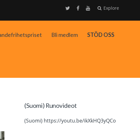
Explore
andefrihetspriset
Bli medlem
STÖD OSS
ko
(Suomi) Runovideot
(Suomi) https://youtu.be/ikXkHQ3yQCo