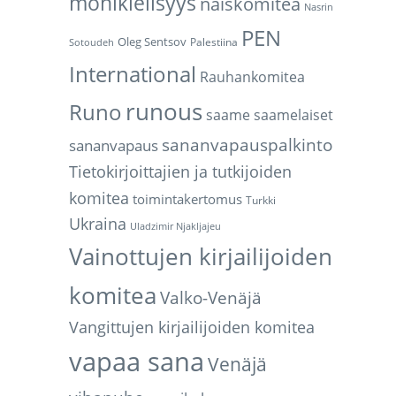
monikielisyys
naiskomitea
Nasrin
PEN
Oleg Sentsov
Palestiina
Sotoudeh
International
Rauhankomitea
runous
Runo
saame
saamelaiset
sananvapauspalkinto
sananvapaus
Tietokirjoittajien ja tutkijoiden
komitea
toimintakertomus
Turkki
Ukraina
Uladzimir Njakljajeu
Vainottujen kirjailijoiden
komitea
Valko-Venäjä
Vangittujen kirjailijoiden komitea
vapaa sana
Venäjä