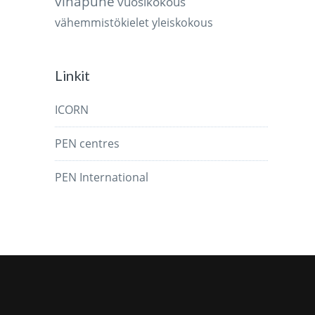
vihapuhe
vuosikokous
vähemmistökielet
yleiskokous
Linkit
ICORN
PEN centres
PEN International