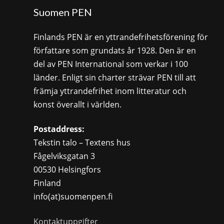
Suomen PEN
Finlands PEN är en yttrandefrihetsförening för
författare som grundats år 1928. Den är en
del av PEN International som verkar i 100
länder. Enligt sin charter strävar PEN till att
främja yttrandefrihet inom litteratur och
konst överallt i världen.
Postaddress:
Tekstin talo – Textens hus
Fågelviksgatan 3
00530 Helsingfors
Finland
info(at)suomenpen.fi
Kontaktuppgifter