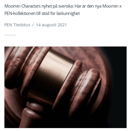
Moomin Characters nyhet på svenska: Här är den nya Moomin x
PEN-kollektionen till stöd för läskunnighet
PEN Tiedotus
/
14 augusti 2021