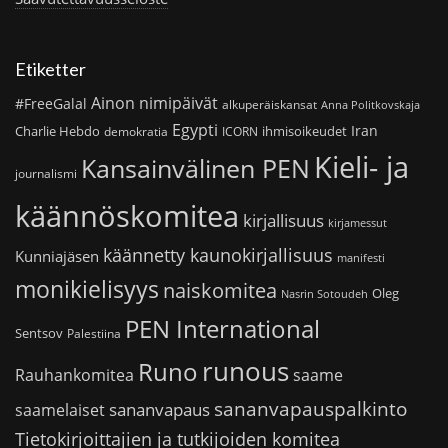
Etiketter
Ainon nimipäivät
#FreeGalal
alkuperäiskansat
Anna Politkovskaja
Egypti
Iran
Charlie Hebdo
ihmisoikeudet
demokratia
ICORN
Kieli- ja
Kansainvälinen PEN
journalismi
käännöskomitea
kirjallisuus
kirjamessut
käännetty kaunokirjallisuus
Kunniajäsen
manifesti
monikielisyys
naiskomitea
Oleg
Nasrin Sotoudeh
PEN International
Sentsov
Palestiina
runous
Runo
saame
Rauhankomitea
sananvapauspalkinto
sananvapaus
saamelaiset
Tietokirjoittajien ja tutkijoiden komitea