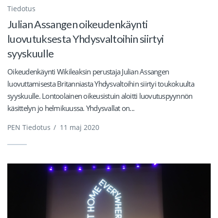
Tiedotus
Julian Assangen oikeudenkäynti
luovutuksesta Yhdysvaltoihin siirtyi
syyskuulle
Oikeudenkäynti Wikileaksin perustaja Julian Assangen
luovuttamisesta Britanniasta Yhdysvaltoihin siirtyi toukokuulta
syyskuulle. Lontoolainen oikeusistuin aloitti luovutuspyynnön
käsittelyn jo helmikuussa. Yhdysvallat on...
PEN Tiedotus
/
11 maj 2020