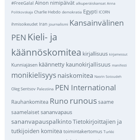
Ainon nimipäivät
#FreeGalal
alkuperäiskansat
Anna
Egypti
Charlie Hebdo
demokratia
ICORN
Politkovskaja
Kansainvälinen
Iran
ihmisoikeudet
journalismi
Kieli- ja
PEN
käännöskomitea
kirjallisuus
kirjamessut
käännetty kaunokirjallisuus
Kunniajäsen
manifesti
monikielisyys
naiskomitea
Nasrin Sotoudeh
PEN International
Oleg Sentsov
Palestiina
runous
Runo
saame
Rauhankomitea
sananvapaus
saamelaiset
sananvapauspalkinto
Tietokirjoittajien ja
tutkijoiden komitea
toimintakertomus
Turkki