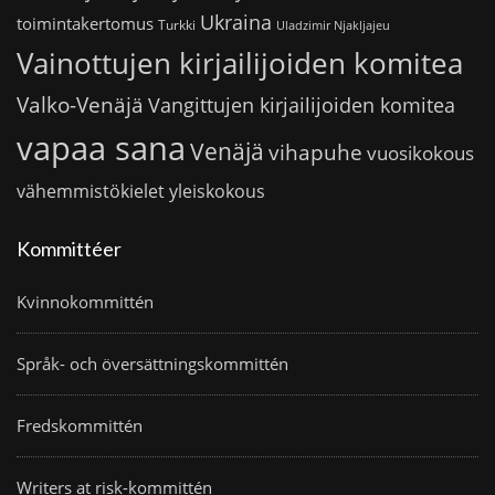
Ukraina
toimintakertomus
Turkki
Uladzimir Njakljajeu
Vainottujen kirjailijoiden komitea
Valko-Venäjä
Vangittujen kirjailijoiden komitea
vapaa sana
Venäjä
vihapuhe
vuosikokous
vähemmistökielet
yleiskokous
Kommittéer
Kvinnokommittén
Språk- och översättningskommittén
Fredskommittén
Writers at risk-kommittén