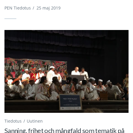
PEN Tiedotus
/
25 maj 2019
Tiedotus
Uutinen
Sanning, frihet och mångfald som tematik på