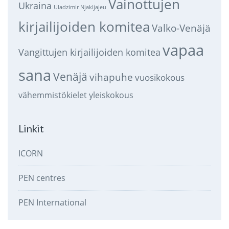
Vainottujen
Ukraina
Uladzimir Njakljajeu
kirjailijoiden komitea
Valko-Venäjä
vapaa
Vangittujen kirjailijoiden komitea
sana
Venäjä
vihapuhe
vuosikokous
vähemmistökielet
yleiskokous
Linkit
ICORN
PEN centres
PEN International