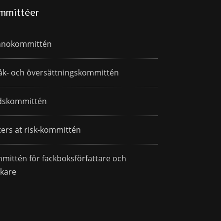
mmittéer
nnokommittén
åk- och översättningskommittén
dskommittén
ters at risk-kommittén
mittén för fackboksförfattare och
skare