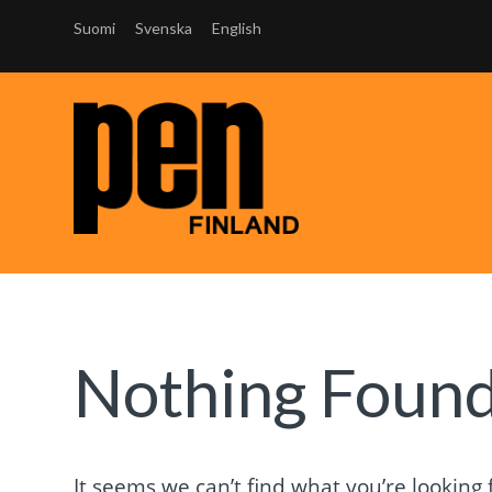
Suomi
Svenska
English
Nothing Foun
It seems we can’t find what you’re looking