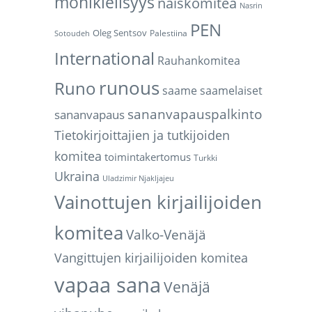
monikielisyys
naiskomitea
Nasrin
PEN
Oleg Sentsov
Palestiina
Sotoudeh
International
Rauhankomitea
runous
Runo
saame
saamelaiset
sananvapauspalkinto
sananvapaus
Tietokirjoittajien ja tutkijoiden
komitea
toimintakertomus
Turkki
Ukraina
Uladzimir Njakljajeu
Vainottujen kirjailijoiden
komitea
Valko-Venäjä
Vangittujen kirjailijoiden komitea
vapaa sana
Venäjä