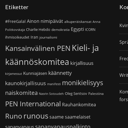
Etiketter
Ko
Ainon nimipäivät
#FreeGalal
alkuperäiskansat
Anna
Kvi
Egypti
Charlie Hebdo
demokratia
ICORN
Politkovskaja
Iran
ihmisoikeudet
journalismi
Spr
Kieli- ja
Kansainvälinen PEN
Fre
käännöskomitea
kirjallisuus
käännetty
Kunniajäsen
kirjamessut
Wri
monikielisyys
kaunokirjallisuus
manifesti
Kom
naiskomitea
Oleg Sentsov
Palestiina
Nasrin Sotoudeh
for
PEN International
Rauhankomitea
runous
Runo
saame
saamelaiset
sananvapauspalkinto
sananvapaus