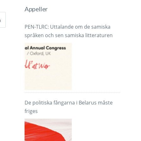
Appeller
h
PEN-TLRC: Uttalande om de samiska
språken och sen samiska litteraturen
De politiska fångarna i Belarus måste
friges