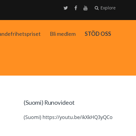
Explore
andefrihetspriset
Bli medlem
STÖD OSS
ko
(Suomi) Runovideot
(Suomi) https://youtu.be/ikXkHQ3yQCo