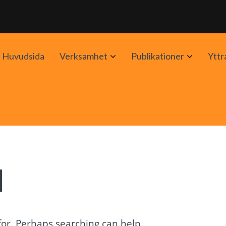
Avaa
Avaa
Huvudsida
Verksamhet
Publikationer
Yttr
alavalikko
alavalik
d
 for. Perhaps searching can help.