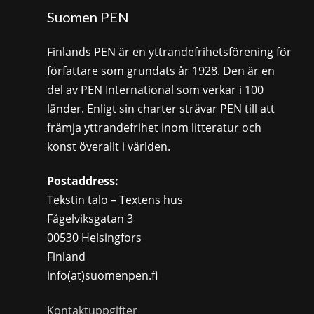
Suomen PEN
Finlands PEN är en yttrandefrihetsförening för
författare som grundats år 1928. Den är en
del av PEN International som verkar i 100
länder. Enligt sin charter strävar PEN till att
främja yttrandefrihet inom litteratur och
konst överallt i världen.
Postaddress:
Tekstin talo – Textens hus
Fågelviksgatan 3
00530 Helsingfors
Finland
info(at)suomenpen.fi
Kontaktuppgifter