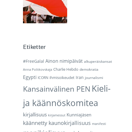
Etiketter
Ainon nimipäivät
#FreeGalal
alkuperäiskansat
Charlie Hebdo
demokratia
Anna Politkovskaja
Egypti
Iran
ihmisoikeudet
ICORN
journalismi
Kieli-
Kansainvälinen PEN
ja käännöskomitea
kirjallisuus
Kunniajäsen
kirjamessut
käännetty kaunokirjallisuus
manifesti