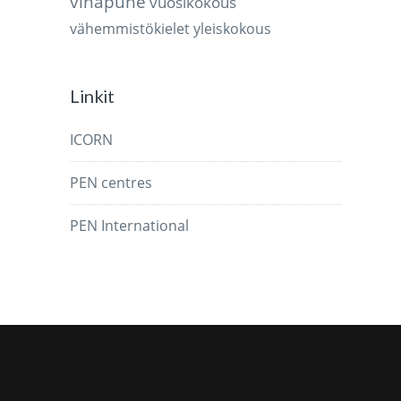
vihapuhe
vuosikokous
vähemmistökielet
yleiskokous
Linkit
ICORN
PEN centres
PEN International