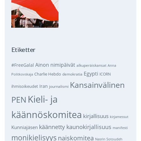
Etiketter
Ainon nimipäivät
#FreeGalal
alkuperäiskansat
Anna
Egypti
Charlie Hebdo
demokratia
ICORN
Politkovskaja
Kansainvälinen
Iran
ihmisoikeudet
journalismi
Kieli- ja
PEN
käännöskomitea
kirjallisuus
kirjamessut
käännetty kaunokirjallisuus
Kunniajäsen
manifesti
monikielisyys
naiskomitea
Nasrin Sotoudeh