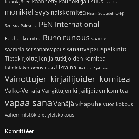
käännetty kaunokirjallisuus
Kunniajäsen
manifesti
monikielisyys
naiskomitea
Oleg
Nasrin Sotoudeh
PEN International
Sentsov
Palestiina
runous
Runo
saame
Rauhankomitea
sananvapauspalkinto
sananvapaus
saamelaiset
Tietokirjoittajien ja tutkijoiden komitea
Ukraina
toimintakertomus
Turkki
Uladzimir Njakljajeu
Vainottujen kirjailijoiden komitea
Valko-Venäjä
Vangittujen kirjailijoiden komitea
vapaa sana
Venäjä
vihapuhe
vuosikokous
vähemmistökielet
yleiskokous
Kommittéer