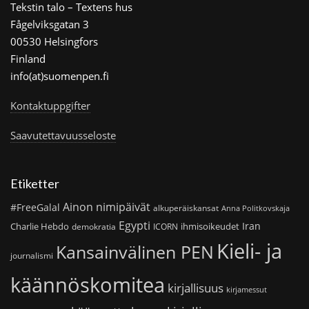
Tekstin talo – Textens hus
Fågelviksgatan 3
00530 Helsingfors
Finland
info(at)suomenpen.fi
Kontaktuppgifter
Saavutettavuusseloste
Etiketter
Ainon nimipäivät
#FreeGalal
alkuperäiskansat
Anna Politkovskaja
Egypti
Iran
Charlie Hebdo
ihmisoikeudet
demokratia
ICORN
Kieli- ja
Kansainvälinen PEN
journalismi
käännöskomitea
kirjallisuus
kirjamessut