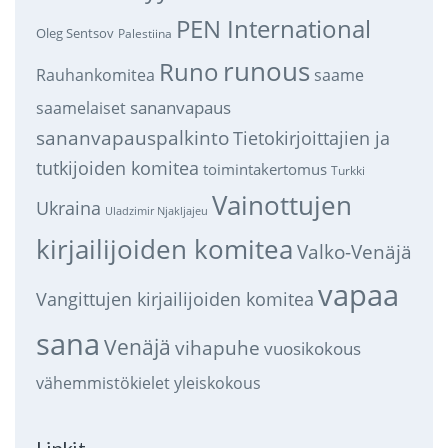
PEN International
Oleg Sentsov
Palestiina
runous
Runo
saame
Rauhankomitea
sananvapaus
saamelaiset
sananvapauspalkinto
Tietokirjoittajien ja
tutkijoiden komitea
toimintakertomus
Turkki
Vainottujen
Ukraina
Uladzimir Njakljajeu
kirjailijoiden komitea
Valko-Venäjä
vapaa
Vangittujen kirjailijoiden komitea
sana
Venäjä
vihapuhe
vuosikokous
vähemmistökielet
yleiskokous
Linkit