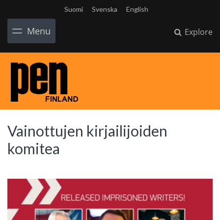
Suomi
Svenska
English
Menu
Explore
Vainottujen kirjailijoiden
komitea