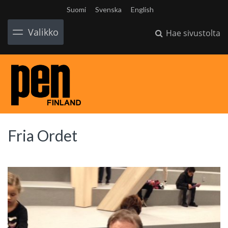
Suomi
Svenska
English
Valikko
Hae sivustolta
Fria Ordet