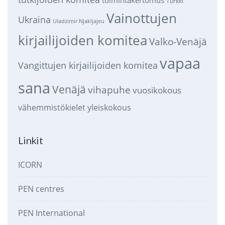
Turkki
Vainottujen
Ukraina
Uladzimir Njakljajeu
kirjailijoiden komitea
Valko-Venäjä
vapaa
Vangittujen kirjailijoiden komitea
sana
Venäjä
vihapuhe
vuosikokous
vähemmistökielet
yleiskokous
Linkit
ICORN
PEN centres
PEN International