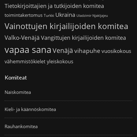
Tietokirjoittajien ja tutkijoiden komitea
Ukraina
toimintakertomus
Turkki
Uladzimir Njakljajeu
Vainottujen kirjailijoiden komitea
Valko-Venäjä
Vangittujen kirjailijoiden komitea
vapaa sana
Venäjä
vihapuhe
vuosikokous
vähemmistökielet
yleiskokous
Komiteat
Naiskomitea
Kieli- ja käännöskomitea
Rauhankomitea