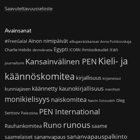
Saavutettavuusseloste
Avainsanat
Ainon nimipäivät
#FreeGalal
alkuperäiskansat
Anna Politkovskaja
Egypti
Iran
Charlie Hebdo
ihmisoikeudet
demokratia
ICORN
Kieli- ja
Kansainvälinen PEN
journalismi
käännöskomitea
kirjallisuus
kirjamessut
käännetty kaunokirjallisuus
kunniajäsen
manifesti
monikielisyys
naiskomitea
Oleg
Nasrin Sotoudeh
PEN International
Sentsov
Palestiina
runous
Runo
saame
Rauhankomitea
sananvapauspalkinto
sananvapaus
saamelaiset