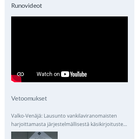
Runovideot
Vetoomukset
Valko-Venäjä: Lausunto vankilaviranomaisten
harjoittamasta järjestelmällisestä käsikirjoitusten
takavarikoinnista ja tuhoamisesta