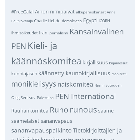
Ainon nimipäivät
#FreeGalal
alkuperäiskansat
Anna
Egypti
Charlie Hebdo
demokratia
ICORN
Politkovskaja
Kansainvälinen
Iran
ihmisoikeudet
journalismi
Kieli- ja
PEN
käännöskomitea
kirjallisuus
kirjamessut
käännetty kaunokirjallisuus
kunniajäsen
manifesti
monikielisyys
naiskomitea
Nasrin Sotoudeh
PEN International
Oleg Sentsov
Palestiina
runous
Runo
saame
Rauhankomitea
sananvapaus
saamelaiset
sananvapauspalkinto
Tietokirjoittajien ja
tutkijoiden komitea
toimintakertomus