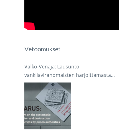
Vetoomukset
Valko-Venäjä: Lausunto
vankilaviranomaisten harjoittamasta
järjestelmällisestä käsikirjoitusten
takavarikoinnista ja tuhoamisesta