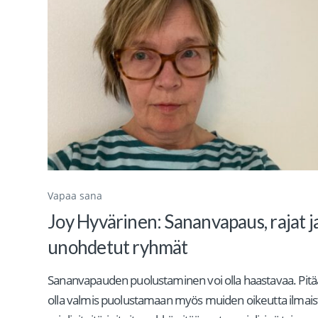
Vapaa sana
Joy Hyvärinen: Sananvapaus, rajat j
unohdetut ryhmät
Sananvapauden puolustaminen voi olla haastavaa. Pitä
olla valmis puolustamaan myös muiden oikeutta ilmais