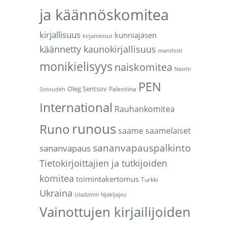
ja käännöskomitea
kirjallisuus
kunniajäsen
kirjamessut
käännetty kaunokirjallisuus
manifesti
monikielisyys
naiskomitea
Nasrin
PEN
Oleg Sentsov
Palestiina
Sotoudeh
International
Rauhankomitea
runous
Runo
saame
saamelaiset
sananvapauspalkinto
sananvapaus
Tietokirjoittajien ja tutkijoiden
komitea
toimintakertomus
Turkki
Ukraina
Uladzimir Njakljajeu
Vainottujen kirjailijoiden