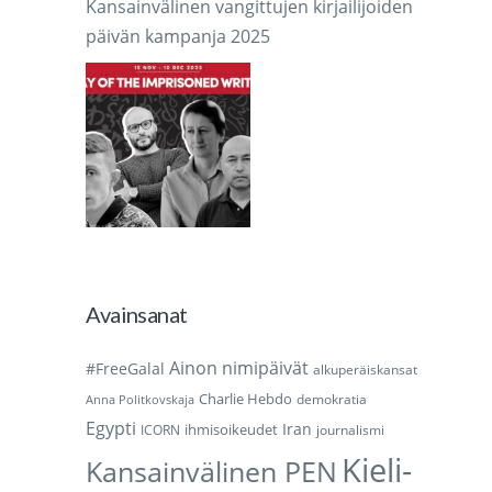
Kansainvälinen vangittujen kirjailijoiden
päivän kampanja 2025
Avainsanat
Ainon nimipäivät
#FreeGalal
alkuperäiskansat
Charlie Hebdo
demokratia
Anna Politkovskaja
Egypti
Iran
ihmisoikeudet
ICORN
journalismi
Kieli-
Kansainvälinen PEN