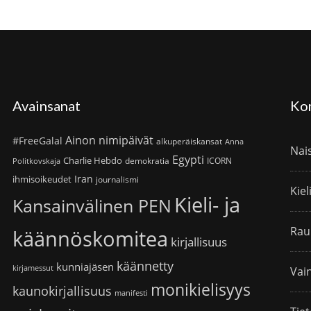
Avainsanat
Ko
Ainon nimipäivät
#FreeGalal
alkuperäiskansat
Anna
Nai
Egypti
Charlie Hebdo
demokratia
ICORN
Politkovskaja
Iran
ihmisoikeudet
journalismi
Kiel
Kieli- ja
Kansainvälinen PEN
Rau
käännöskomitea
kirjallisuus
käännetty
kunniajäsen
kirjamessut
Vain
monikielisyys
kaunokirjallisuus
manifesti