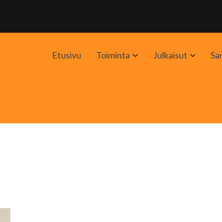
Avaa
Avaa
Etusivu
Toiminta
Julkaisut
Sa
alavalikko
alavali