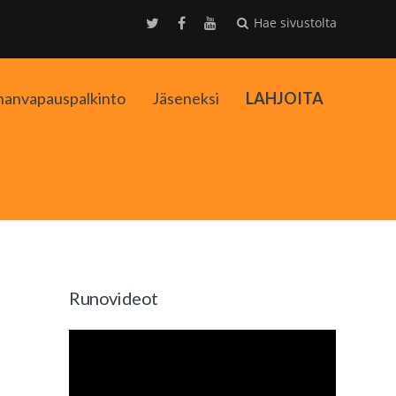
Hae sivustolta
nanvapauspalkinto
Jäseneksi
LAHJOITA
kko
Runovideot