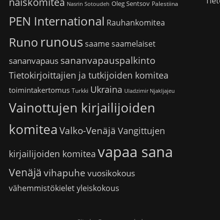
Tiet
naiskomitea
Oleg Sentsov
Palestiina
Nasrin Sotoudeh
PEN International
Rauhankomitea
runous
Runo
saame
saamelaiset
sananvapauspalkinto
sananvapaus
Tietokirjoittajien ja tutkijoiden komitea
Ukraina
toimintakertomus
Turkki
Uladzimir Njakljajeu
Vainottujen kirjailijoiden
komitea
Valko-Venäjä
Vangittujen
vapaa sana
kirjailijoiden komitea
Venäjä
vihapuhe
vuosikokous
vähemmistökielet
yleiskokous