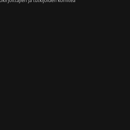
okirjoittajien ja tutkijoiden komitea