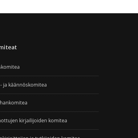
miteat
skomitea
i- ja käännöskomitea
hankomitea
ottujen kirjailijoiden komitea