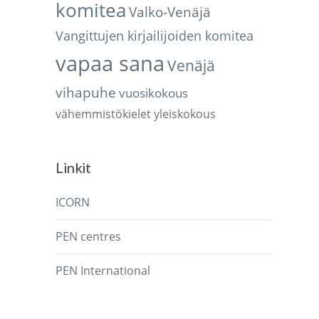
komitea
Valko-Venäjä
Vangittujen kirjailijoiden komitea
vapaa sana
Venäjä
vihapuhe
vuosikokous
vähemmistökielet
yleiskokous
Linkit
ICORN
PEN centres
PEN International