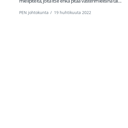
mielipiteitä, joita itse ehkä pitää vastenmielisinä tai...
PEN johtokunta
/
19 huhtikuuta 2022