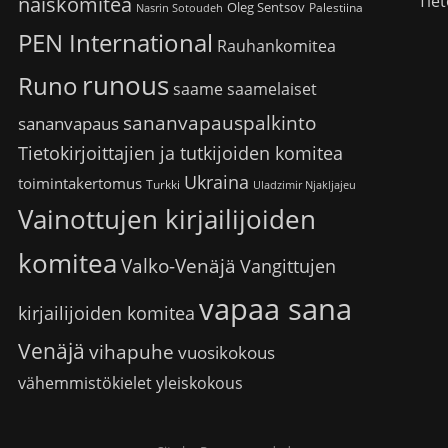
Tiet
naiskomitea
Oleg Sentsov
Palestiina
Nasrin Sotoudeh
PEN International
Rauhankomitea
runous
Runo
saame
saamelaiset
sananvapauspalkinto
sananvapaus
Tietokirjoittajien ja tutkijoiden komitea
Ukraina
toimintakertomus
Turkki
Uladzimir Njakljajeu
Vainottujen kirjailijoiden
komitea
Valko-Venäjä
Vangittujen
vapaa sana
kirjailijoiden komitea
Venäjä
vihapuhe
vuosikokous
vähemmistökielet
yleiskokous