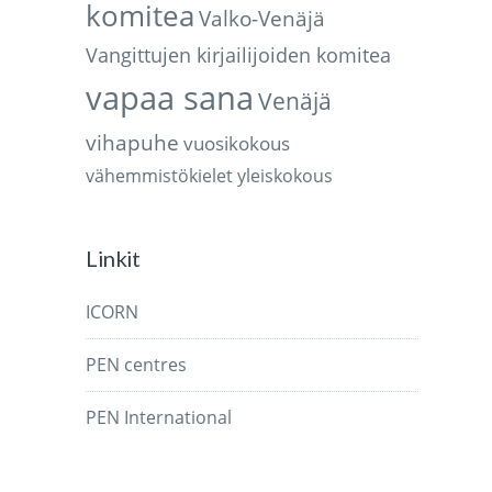
komitea
Valko-Venäjä
Vangittujen kirjailijoiden komitea
vapaa sana
Venäjä
vihapuhe
vuosikokous
vähemmistökielet
yleiskokous
Linkit
ICORN
PEN centres
PEN International