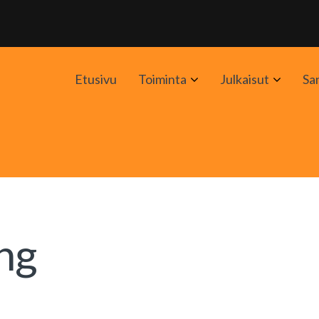
Avaa
Avaa
Etusivu
Toiminta
Julkaisut
Sa
alavalikko
alavali
ng