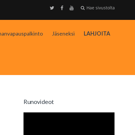
Hae sivustolta
nanvapauspalkinto
Jäseneksi
LAHJOITA
kko
Runovideot