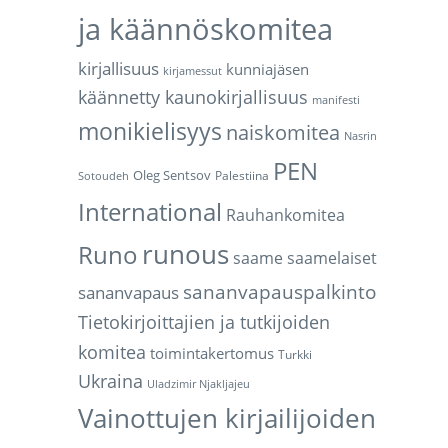
ja käännöskomitea
kirjallisuus
kunniajäsen
kirjamessut
käännetty kaunokirjallisuus
manifesti
monikielisyys
naiskomitea
Nasrin
PEN
Oleg Sentsov
Palestiina
Sotoudeh
International
Rauhankomitea
runous
Runo
saame
saamelaiset
sananvapauspalkinto
sananvapaus
Tietokirjoittajien ja tutkijoiden
komitea
toimintakertomus
Turkki
Ukraina
Uladzimir Njakljajeu
Vainottujen kirjailijoiden