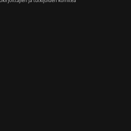
okirjoittajien ja tutkijoiden komitea