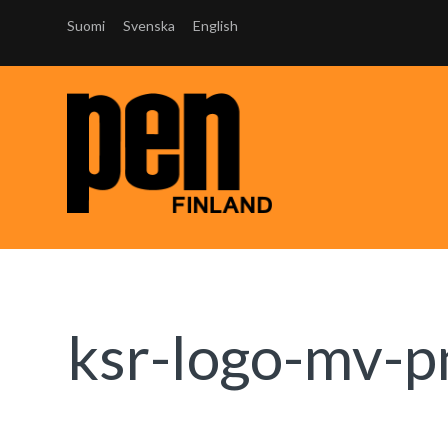
Suomi
Svenska
English
ksr-logo-mv-p