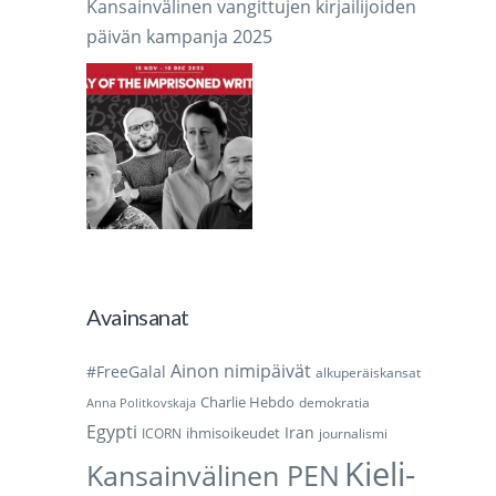
Kansainvälinen vangittujen kirjailijoiden
päivän kampanja 2025
Avainsanat
Ainon nimipäivät
#FreeGalal
alkuperäiskansat
Charlie Hebdo
demokratia
Anna Politkovskaja
Egypti
Iran
ihmisoikeudet
ICORN
journalismi
Kieli-
Kansainvälinen PEN