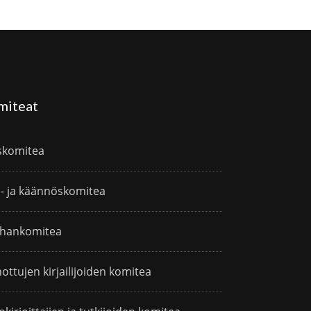
miteat
skomitea
i- ja käännöskomitea
hankomitea
ottujen kirjailijoiden komitea