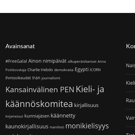
Avainsanat
Ko
Ainon nimipäivät
#FreeGalal
alkuperäiskansat
Anna
Nai
Egypti
Charlie Hebdo
demokratia
ICORN
Politkovskaja
Iran
ihmisoikeudet
journalismi
Kiel
Kieli- ja
Kansainvälinen PEN
Rau
käännöskomitea
kirjallisuus
käännetty
kunniajäsen
kirjamessut
Vain
monikielisyys
kaunokirjallisuus
manifesti