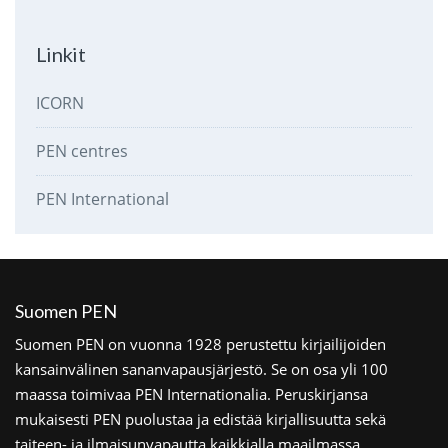
Linkit
ICORN
PEN centres
PEN International
Suomen PEN
Suomen PEN on vuonna 1928 perustettu kirjailijoiden
kansainvälinen sananvapausjärjestö. Se on osa yli 100
maassa toimivaa PEN Internationalia. Peruskirjansa
mukaisesti PEN puolustaa ja edistää kirjallisuutta sekä
taiteen- ja ilmaisunvapautta kaikkialla maailmassa.