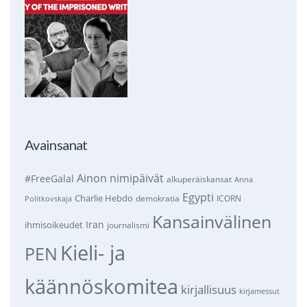
Avainsanat
Ainon nimipäivät
#FreeGalal
alkuperäiskansat
Anna
Egypti
Charlie Hebdo
demokratia
ICORN
Politkovskaja
Kansainvälinen
Iran
ihmisoikeudet
journalismi
Kieli- ja
PEN
käännöskomitea
kirjallisuus
kirjamessut