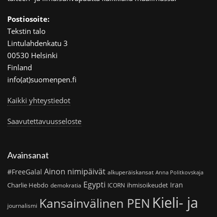
Postiosoite:
Tekstin talo
Lintulahdenkatu 3
00530 Helsinki
Finland
info(at)suomenpen.fi
Kaikki yhteystiedot
Saavutettavuusseloste
Avainsanat
Ainon nimipäivät
#FreeGalal
alkuperäiskansat
Anna Politkovskaja
Egypti
Iran
Charlie Hebdo
ihmisoikeudet
demokratia
ICORN
Kieli- ja
Kansainvälinen PEN
journalismi