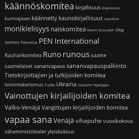
käännöskomitea
kirjallisuus
kirjamessut
käännetty kaunokirjallisuus
kunniajäsen
manifesti
monikielisyys
naiskomitea
Oleg
Nasrin Sotoudeh
PEN International
Sentsov
Palestiina
runous
Runo
saame
Rauhankomitea
sananvapauspalkinto
sananvapaus
saamelaiset
Tietokirjoittajien ja tutkijoiden komitea
Ukraina
toimintakertomus
Turkki
Uladzimir Njakljajeu
Vainottujen kirjailijoiden komitea
Valko-Venäjä
Vangittujen kirjailijoiden komitea
vapaa sana
Venäjä
vihapuhe
vuosikokous
vähemmistökielet
yleiskokous