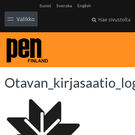
Suomi
Svenska
English
Valikko
Hae sivustolta
Otavan_kirjasaatio_lo