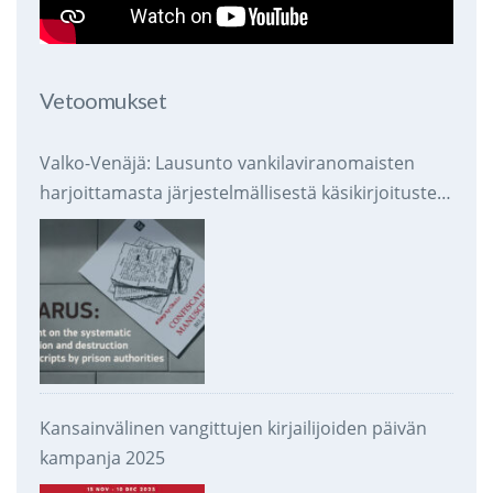
Vetoomukset
Valko-Venäjä: Lausunto vankilaviranomaisten
harjoittamasta järjestelmällisestä käsikirjoitusten
takavarikoinnista ja tuhoamisesta
Kansainvälinen vangittujen kirjailijoiden päivän
kampanja 2025