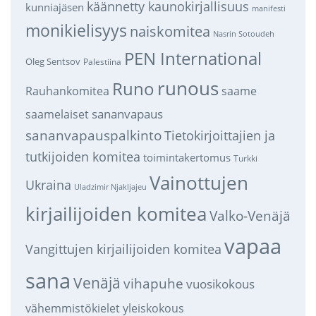
käännetty kaunokirjallisuus
kunniajäsen
manifesti
monikielisyys
naiskomitea
Nasrin Sotoudeh
PEN International
Oleg Sentsov
Palestiina
runous
Runo
saame
Rauhankomitea
sananvapaus
saamelaiset
sananvapauspalkinto
Tietokirjoittajien ja
tutkijoiden komitea
toimintakertomus
Turkki
Vainottujen
Ukraina
Uladzimir Njakljajeu
kirjailijoiden komitea
Valko-Venäjä
vapaa
Vangittujen kirjailijoiden komitea
sana
Venäjä
vihapuhe
vuosikokous
vähemmistökielet
yleiskokous