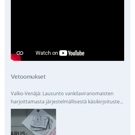
Vetoomukset
Valko-Venäjä: Lausunto vankilaviranomaisten
harjoittamasta järjestelmällisestä käsikirjoitusten
takavarikoinnista ja tuhoamisesta