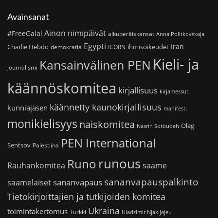
Avainsanat
Ainon nimipäivät
#FreeGalal
alkuperäiskansat
Anna Politkovskaja
Egypti
Iran
Charlie Hebdo
ihmisoikeudet
demokratia
ICORN
Kieli- ja
Kansainvälinen PEN
journalismi
käännöskomitea
kirjallisuus
kirjamessut
käännetty kaunokirjallisuus
kunniajäsen
manifesti
monikielisyys
naiskomitea
Oleg
Nasrin Sotoudeh
PEN International
Sentsov
Palestiina
runous
Runo
saame
Rauhankomitea
sananvapauspalkinto
sananvapaus
saamelaiset
Tietokirjoittajien ja tutkijoiden komitea
Ukraina
toimintakertomus
Turkki
Uladzimir Njakljajeu