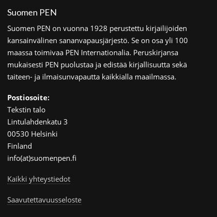
Suomen PEN
Suomen PEN on vuonna 1928 perustettu kirjailijoiden
kansainvälinen sananvapausjärjestö. Se on osa yli 100
maassa toimivaa PEN Internationalia. Peruskirjansa
mukaisesti PEN puolustaa ja edistää kirjallisuutta sekä
taiteen- ja ilmaisunvapautta kaikkialla maailmassa.
Postiosoite:
Tekstin talo
Lintulahdenkatu 3
00530 Helsinki
Finland
info(at)suomenpen.fi
Kaikki yhteystiedot
Saavutettavuusseloste