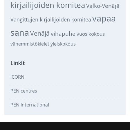
kirjailijoiden komitea
Valko-Venäjä
vapaa
Vangittujen kirjailijoiden komitea
sana
Venäjä
vihapuhe
vuosikokous
vähemmistökielet
yleiskokous
Linkit
ICORN
PEN centres
PEN International