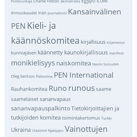
Egypti
Charlie Hebdo
demokratia
ICORN
Politkovskaja
Kansainvälinen
Iran
ihmisoikeudet
journalismi
Kieli- ja
PEN
käännöskomitea
kirjallisuus
kirjamessut
käännetty kaunokirjallisuus
kunniajäsen
manifesti
monikielisyys
naiskomitea
Nasrin Sotoudeh
PEN International
Oleg Sentsov
Palestiina
runous
Runo
saame
Rauhankomitea
sananvapaus
saamelaiset
sananvapauspalkinto
Tietokirjoittajien ja
tutkijoiden komitea
toimintakertomus
Turkki
Vainottujen
Ukraina
Uladzimir Njakljajeu