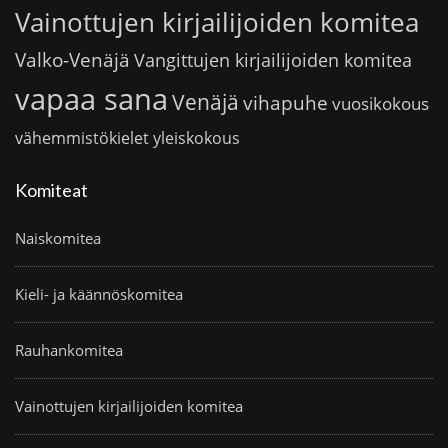
Vainottujen kirjailijoiden komitea
Valko-Venäjä
Vangittujen kirjailijoiden komitea
vapaa sana
Venäjä
vihapuhe
vuosikokous
vähemmistökielet
yleiskokous
Komiteat
Naiskomitea
Kieli- ja käännöskomitea
Rauhankomitea
Vainottujen kirjailijoiden komitea