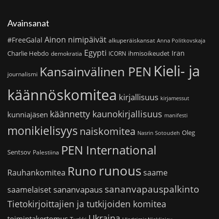
Avainsanat
Ainon nimipäivät
#FreeGalal
alkuperäiskansat
Anna Politkovskaja
Egypti
Iran
Charlie Hebdo
ihmisoikeudet
demokratia
ICORN
Kieli- ja
Kansainvälinen PEN
journalismi
käännöskomitea
kirjallisuus
kirjamessut
käännetty kaunokirjallisuus
kunniajäsen
manifesti
monikielisyys
naiskomitea
Oleg
Nasrin Sotoudeh
PEN International
Sentsov
Palestiina
runous
Runo
saame
Rauhankomitea
sananvapauspalkinto
sananvapaus
saamelaiset
Tietokirjoittajien ja tutkijoiden komitea
Ukraina
toimintakertomus