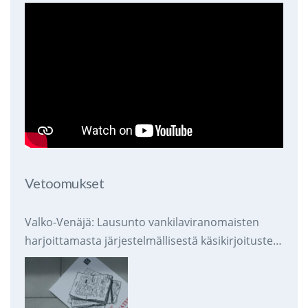
Vetoomukset
Valko-Venäjä: Lausunto vankilaviranomaisten
harjoittamasta järjestelmällisestä käsikirjoitusten
takavarikoinnista ja tuhoamisesta