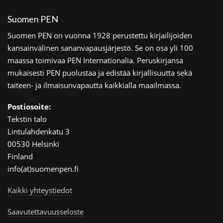
Suomen PEN
Suomen PEN on vuonna 1928 perustettu kirjailijoiden
kansainvälinen sananvapausjärjestö. Se on osa yli 100
maassa toimivaa PEN Internationalia. Peruskirjansa
mukaisesti PEN puolustaa ja edistää kirjallisuutta sekä
taiteen- ja ilmaisunvapautta kaikkialla maailmassa.
Postiosoite:
Tekstin talo
Lintulahdenkatu 3
00530 Helsinki
Finland
info(at)suomenpen.fi
Kaikki yhteystiedot
Saavutettavuusseloste