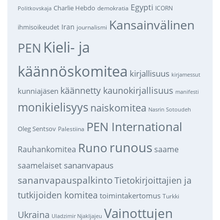
Egypti
Charlie Hebdo
demokratia
ICORN
Politkovskaja
Kansainvälinen
Iran
ihmisoikeudet
journalismi
Kieli- ja
PEN
käännöskomitea
kirjallisuus
kirjamessut
käännetty kaunokirjallisuus
kunniajäsen
manifesti
monikielisyys
naiskomitea
Nasrin Sotoudeh
PEN International
Oleg Sentsov
Palestiina
runous
Runo
saame
Rauhankomitea
sananvapaus
saamelaiset
sananvapauspalkinto
Tietokirjoittajien ja
tutkijoiden komitea
toimintakertomus
Turkki
Vainottujen
Ukraina
Uladzimir Njakljajeu