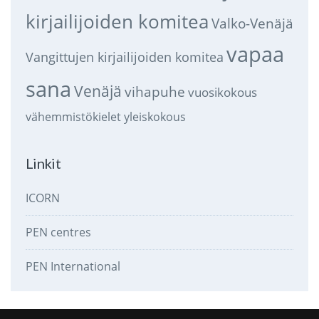
kirjailijoiden komitea
Valko-Venäjä
vapaa
Vangittujen kirjailijoiden komitea
sana
Venäjä
vihapuhe
vuosikokous
vähemmistökielet
yleiskokous
Linkit
ICORN
PEN centres
PEN International