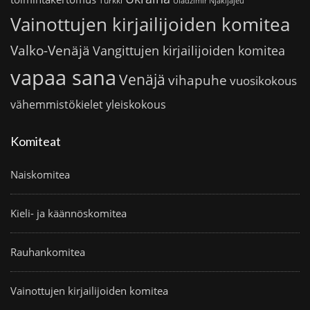
Turkki
Uladzimir Njakljajeu
Vainottujen kirjailijoiden komitea
Valko-Venäjä
Vangittujen kirjailijoiden komitea
vapaa sana
Venäjä
vihapuhe
vuosikokous
vähemmistökielet
yleiskokous
Komiteat
Naiskomitea
Kieli- ja käännöskomitea
Rauhankomitea
Vainottujen kirjailijoiden komitea