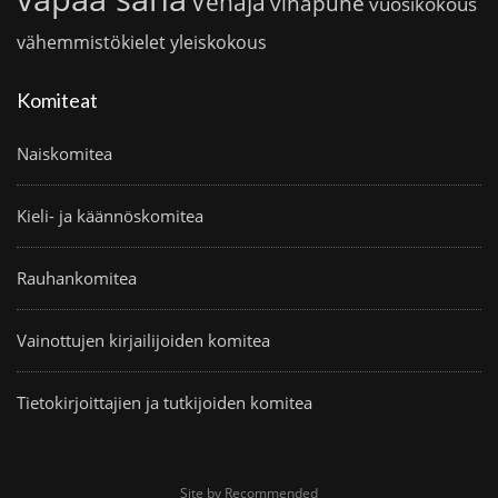
Venäjä
vihapuhe
vuosikokous
vähemmistökielet
yleiskokous
Komiteat
Naiskomitea
Kieli- ja käännöskomitea
Rauhankomitea
Vainottujen kirjailijoiden komitea
Tietokirjoittajien ja tutkijoiden komitea
Site by Recommended