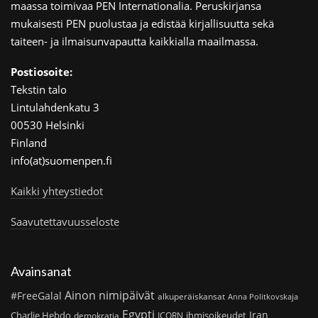
maassa toimivaa PEN Internationalia. Peruskirjansa
mukaisesti PEN puolustaa ja edistää kirjallisuutta sekä
taiteen- ja ilmaisunvapautta kaikkialla maailmassa.
Postiosoite:
Tekstin talo
Lintulahdenkatu 3
00530 Helsinki
Finland
info(at)suomenpen.fi
Kaikki yhteystiedot
Saavutettavuusseloste
Avainsanat
Ainon nimipäivät
#FreeGalal
alkuperäiskansat
Anna Politkovskaja
Egypti
Iran
Charlie Hebdo
ihmisoikeudet
demokratia
ICORN