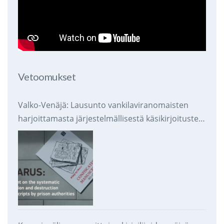
Vetoomukset
Valko-Venäjä: Lausunto vankilaviranomaisten
harjoittamasta järjestelmällisestä käsikirjoitusten
takavarikoinnista ja tuhoamisesta