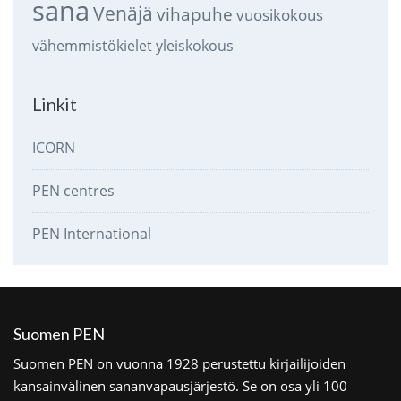
sana
Venäjä
vihapuhe
vuosikokous
vähemmistökielet
yleiskokous
Linkit
ICORN
PEN centres
PEN International
Suomen PEN
Suomen PEN on vuonna 1928 perustettu kirjailijoiden
kansainvälinen sananvapausjärjestö. Se on osa yli 100