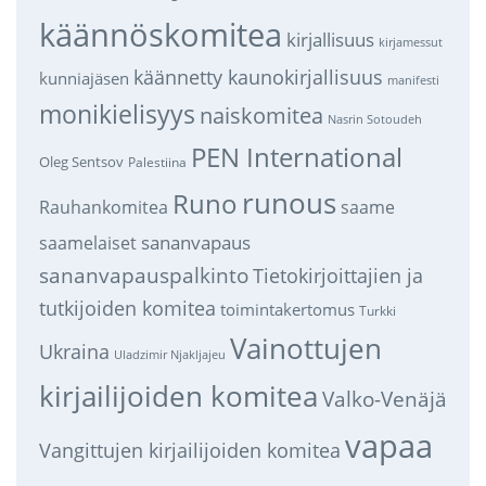
käännöskomitea
kirjallisuus
kirjamessut
käännetty kaunokirjallisuus
kunniajäsen
manifesti
monikielisyys
naiskomitea
Nasrin Sotoudeh
PEN International
Oleg Sentsov
Palestiina
runous
Runo
saame
Rauhankomitea
sananvapaus
saamelaiset
sananvapauspalkinto
Tietokirjoittajien ja
tutkijoiden komitea
toimintakertomus
Turkki
Vainottujen
Ukraina
Uladzimir Njakljajeu
kirjailijoiden komitea
Valko-Venäjä
vapaa
Vangittujen kirjailijoiden komitea