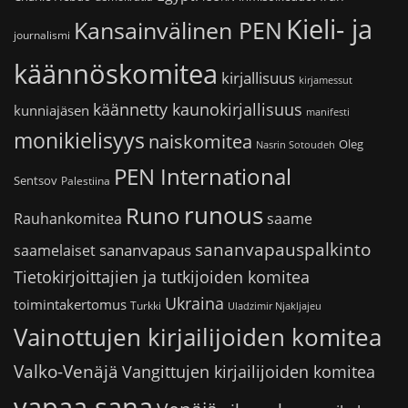
Kieli- ja
Kansainvälinen PEN
journalismi
käännöskomitea
kirjallisuus
kirjamessut
käännetty kaunokirjallisuus
kunniajäsen
manifesti
monikielisyys
naiskomitea
Oleg
Nasrin Sotoudeh
PEN International
Sentsov
Palestiina
runous
Runo
saame
Rauhankomitea
sananvapauspalkinto
sananvapaus
saamelaiset
Tietokirjoittajien ja tutkijoiden komitea
Ukraina
toimintakertomus
Turkki
Uladzimir Njakljajeu
Vainottujen kirjailijoiden komitea
Valko-Venäjä
Vangittujen kirjailijoiden komitea
vapaa sana