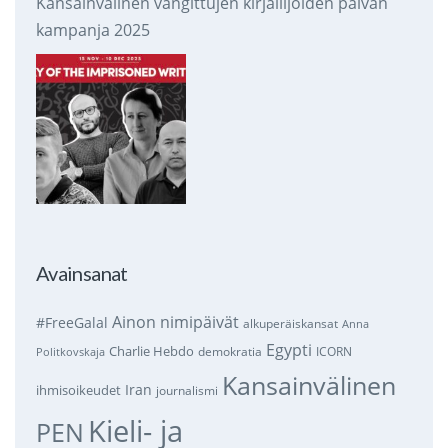
Kansainvälinen vangittujen kirjailijoiden päivän
kampanja 2025
Avainsanat
Ainon nimipäivät
#FreeGalal
alkuperäiskansat
Anna
Egypti
Charlie Hebdo
demokratia
ICORN
Politkovskaja
Kansainvälinen
Iran
ihmisoikeudet
journalismi
Kieli- ja
PEN