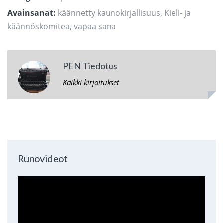
Avainsanat:
käännetty kaunokirjallisuus
,
Kieli- ja
käännöskomitea
,
vapaa sana
PEN Tiedotus
Kaikki kirjoitukset
Runovideot