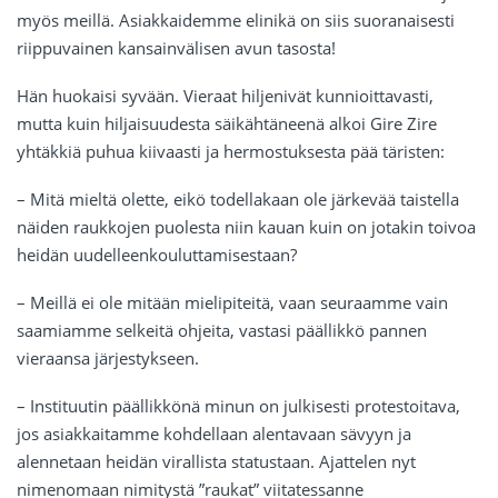
myös meillä. Asiakkaidemme elinikä on siis suoranaisesti
riippuvainen kansainvälisen avun tasosta!
Hän huokaisi syvään. Vieraat hiljenivät kunnioittavasti,
mutta kuin hiljaisuudesta säikähtäneenä alkoi Gire Zire
yhtäkkiä puhua kiivaasti ja hermostuksesta pää täristen:
– Mitä mieltä olette, eikö todellakaan ole järkevää taistella
näiden raukkojen puolesta niin kauan kuin on jotakin toivoa
heidän uudelleenkouluttamisestaan?
– Meillä ei ole mitään mielipiteitä, vaan seuraamme vain
saamiamme selkeitä ohjeita, vastasi päällikkö pannen
vieraansa järjestykseen.
– Instituutin päällikkönä minun on julkisesti protestoitava,
jos asiakkaitamme kohdellaan alentavaan sävyyn ja
alennetaan heidän virallista statustaan. Ajattelen nyt
nimenomaan nimitystä ”raukat” viitatessanne