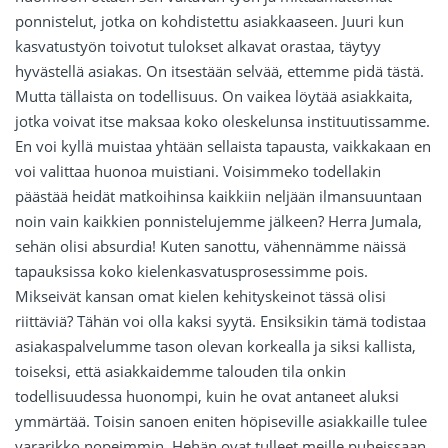
ponnistelut, jotka on kohdistettu asiakkaaseen. Juuri kun
kasvatustyön toivotut tulokset alkavat orastaa, täytyy
hyvästellä asiakas. On itsestään selvää, ettemme pidä tästä.
Mutta tällaista on todellisuus. On vaikea löytää asiakkaita,
jotka voivat itse maksaa koko oleskelunsa instituutissamme.
En voi kyllä muistaa yhtään sellaista tapausta, vaikkakaan en
voi valittaa huonoa muistiani. Voisimmeko todellakin
päästää heidät matkoihinsa kaikkiin neljään ilmansuuntaan
noin vain kaikkien ponnistelujemme jälkeen? Herra Jumala,
sehän olisi absurdia! Kuten sanottu, vähennämme näissä
tapauksissa koko kielenkasvatusprosessimme pois.
Mikseivät kansan omat kielen kehityskeinot tässä olisi
riittäviä? Tähän voi olla kaksi syytä. Ensiksikin tämä todistaa
asiakaspalvelumme tason olevan korkealla ja siksi kallista,
toiseksi, että asiakkaidemme talouden tila onkin
todellisuudessa huonompi, kuin he ovat antaneet aluksi
ymmärtää. Toisin sanoen eniten höpiseville asiakkaille tulee
vararikko nopeimmin. Hehän ovat tulleet meille puheissaan