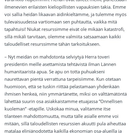
ilmenevien erilaisten kieliopillisten vapauksien takia. Emme
voi sallia heidän likaavan äidinkieltämme, ja tulemme myös
tulevaisuudessa vartiomaan sen puhtautta, vaikka mitä
tapahtuisi! Niukat resurssimme eivät ole mikään katastrofi,
sillä mikäli tarvitaan, olemme valmiita satsaamaan kaikki
taloudelliset resurssimme tähän tarkoitukseen.
– Nyt meidän on mahdotonta selviytyä Herra toveri
presidentin meille asettamista tehtävistä ilman Lännen
humanitaarista apua. Se apu on totta puhuakseni
naurettavan pientä verrattuna tarpeisiimme. Kun otetaan
huomioon, että se tuskin riittää pelastamaan yhdenkään
ihmisen henkeä, niin ymmärtänette, miksi on välttämätöntä
lähettää suurin osa asiakkaistamme etuajassa ”Onnellisen
kuoleman” -etapille. Uskokaa minua, valitamme itse
tilanteen mahdottomuutta, mutta tälle asialle emme voi
mitään, sillä taloudellisten resurssien akuutti pula aiheuttaa
matalaa eliniänodotetta kaikilla ekonomian osa-alueilla ja