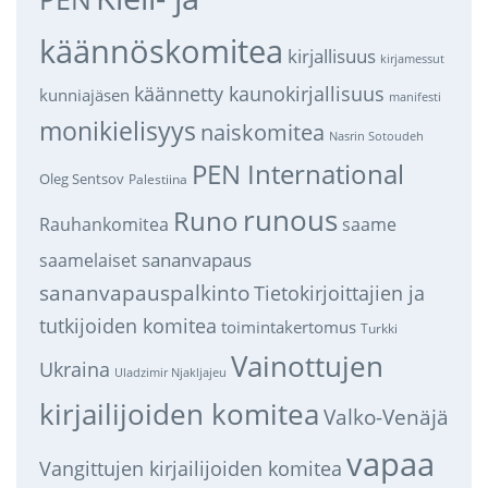
käännöskomitea
kirjallisuus
kirjamessut
käännetty kaunokirjallisuus
kunniajäsen
manifesti
monikielisyys
naiskomitea
Nasrin Sotoudeh
PEN International
Oleg Sentsov
Palestiina
runous
Runo
saame
Rauhankomitea
sananvapaus
saamelaiset
sananvapauspalkinto
Tietokirjoittajien ja
tutkijoiden komitea
toimintakertomus
Turkki
Vainottujen
Ukraina
Uladzimir Njakljajeu
kirjailijoiden komitea
Valko-Venäjä
vapaa
Vangittujen kirjailijoiden komitea