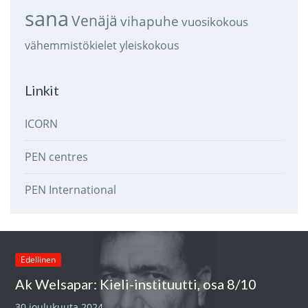
sana
Venäjä
vihapuhe
vuosikokous
vähemmistökielet
yleiskokous
Linkit
ICORN
PEN centres
PEN International
Edellinen
Ak Welsapar: Kieli-instituutti, osa 8/10
30 joulukuuta 2024