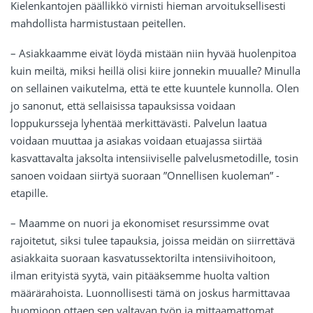
Kielenkantojen päällikkö virnisti hieman arvoituksellisesti
mahdollista harmistustaan peitellen.
– Asiakkaamme eivät löydä mistään niin hyvää huolenpitoa
kuin meiltä, miksi heillä olisi kiire jonnekin muualle? Minulla
on sellainen vaikutelma, että te ette kuuntele kunnolla. Olen
jo sanonut, että sellaisissa tapauksissa voidaan
loppukursseja lyhentää merkittävästi. Palvelun laatua
voidaan muuttaa ja asiakas voidaan etuajassa siirtää
kasvattavalta jaksolta intensiiviselle palvelusmetodille, tosin
sanoen voidaan siirtyä suoraan ”Onnellisen kuoleman” -
etapille.
– Maamme on nuori ja ekonomiset resurssimme ovat
rajoitetut, siksi tulee tapauksia, joissa meidän on siirrettävä
asiakkaita suoraan kasvatussektorilta intensiivihoitoon,
ilman erityistä syytä, vain pitääksemme huolta valtion
määrärahoista. Luonnollisesti tämä on joskus harmittavaa
huomioon ottaen sen valtavan työn ja mittaamattomat