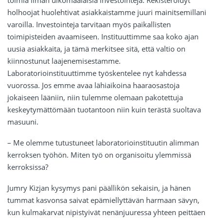
toimia ilman ulkomaalaisia investointeja. Rekisteröidyt
holhoojat huolehtivat asiakkaistamme juuri mainitsemillani
varoilla. Investointeja tarvitaan myös paikallisten
toimipisteiden avaamiseen. Instituuttimme saa koko ajan
uusia asiakkaita, ja tämä merkitsee sitä, että valtio on
kiinnostunut laajenemisestamme.
Laboratorioinstituuttimme työskentelee nyt kahdessa
vuorossa. Jos emme avaa lähiaikoina haaraosastoja
jokaiseen lääniin, niin tulemme olemaan pakotettuja
keskeytymättömään tuotantoon niin kuin terästä suoltava
masuuni.
– Me olemme tutustuneet laboratorioinstituutin alimman
kerroksen työhön. Miten työ on organisoitu ylemmissä
kerroksissa?
Jumry Kizjan kysymys pani päällikön sekaisin, ja hänen
tummat kasvonsa saivat epämiellyttävän harmaan sävyn,
kun kulmakarvat nipistyivät nenänjuuressa yhteen peittäen