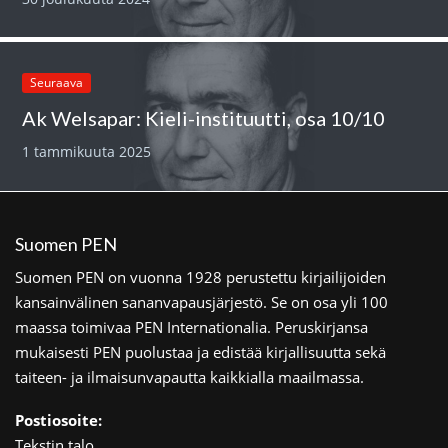
Seuraava
Ak Welsapar: Kieli-instituutti, osa 10/10
1 tammikuuta 2025
Suomen PEN
Suomen PEN on vuonna 1928 perustettu kirjailijoiden
kansainvälinen sananvapausjärjestö. Se on osa yli 100
maassa toimivaa PEN Internationalia. Peruskirjansa
mukaisesti PEN puolustaa ja edistää kirjallisuutta sekä
taiteen- ja ilmaisunvapautta kaikkialla maailmassa.
Postiosoite:
Tekstin talo