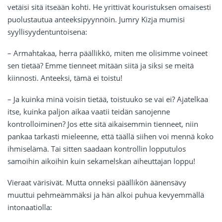
vetäisi sitä itseään kohti. He yrittivät kouristuksen omaisesti
puolustautua anteeksipyynnöin. Jumry Kizja mumisi
syyllisyydentuntoisena:
– Armahtakaa, herra päällikkö, miten me olisimme voineet
sen tietää? Emme tienneet mitään siitä ja siksi se meitä
kiinnosti. Anteeksi, tämä ei toistu!
– Ja kuinka minä voisin tietää, toistuuko se vai ei? Ajatelkaa
itse, kuinka paljon aikaa vaatii teidän sanojenne
kontrolloiminen? Jos ette sitä aikaisemmin tienneet, niin
pankaa tarkasti mieleenne, että täällä siihen voi mennä koko
ihmiselämä. Tai sitten saadaan kontrollin lopputulos
samoihin aikoihin kuin sekamelskan aiheuttajan loppu!
Vieraat värisivät. Mutta onneksi päällikön äänensävy
muuttui pehmeämmäksi ja hän alkoi puhua kevyemmällä
intonaatiolla: