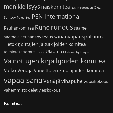
monikielisyys
naiskomitea
Oleg
Nasrin Sotoudeh
PEN International
Sentsov
Palestiina
runous
Runo
saame
Rauhankomitea
sananvapauspalkinto
sananvapaus
saamelaiset
Tietokirjoittajien ja tutkijoiden komitea
Ukraina
toimintakertomus
Turkki
Uladzimir Njakljajeu
Vainottujen kirjailijoiden komitea
Valko-Venäjä
Vangittujen kirjailijoiden komitea
vapaa sana
Venäjä
vihapuhe
vuosikokous
vähemmistökielet
yleiskokous
Komiteat