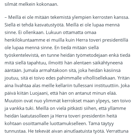
silmät melkein kokonaan.
– Meillä ei ole mitään tekemistä ylempien kerrosten kanssa.
Siellä ei tehdä kasvatustyötä. Meillä ei ole lupaa mennä
sinne. Ei ollenkaan. Lukuun ottamatta omaa
henkilökuntaamme ei muilla kuin Herra toveri presidentillä
ole lupaa mennä sinne. En tiedä mitään siellä
työskentelevistä, en tunne heidän työmetodejaan enkä tiedä
mitä siellä tapahtuu, ilmoitti hän alentaen säikähtyneenä
ääntään. Jumala armahtakoon sitä, joka heidän käsiinsä
joutuu, sitä ei toivo edes pahimmalle vihollisellekaan. Yritän
aina livahtaa alas meille kellariin tullessani instituuttiin. Joka
päivä kiitän Luojaani, että hän on antanut minun elää.
Muutoin ovat nuo ylimmät kerrokset maan ylpeys, sen toivo
ja vankka tuki. Meillä on vielä pitkästi siihen, että yllämme
heidän laatutasolleen ja Herra toveri presidentin heitä
kohtaan osoittamalle luottamukselleen. Tämä täytyy
tunnustaa. He tekevät aivan ainutlaatuista työtä. Verrattuna