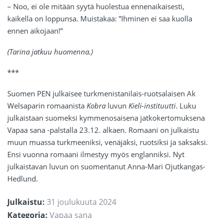
– Noo, ei ole mitään syytä huolestua ennenaikaisesti,
kaikella on loppunsa. Muistakaa: ”Ihminen ei saa kuolla
ennen aikojaan!”
(Tarina jatkuu huomenna.)
***
Suomen PEN julkaisee turkmenistanilais-ruotsalaisen Ak
Welsaparin romaanista
Kobra
luvun
Kieli-instituutti
. Luku
julkaistaan suomeksi kymmenosaisena jatkokertomuksena
Vapaa sana -palstalla 23.12. alkaen. Romaani on julkaistu
muun muassa turkmeeniksi, venäjäksi, ruotsiksi ja saksaksi.
Ensi vuonna romaani ilmestyy myös englanniksi. Nyt
julkaistavan luvun on suomentanut Anna-Mari Ojutkangas-
Hedlund.
Julkaistu:
31 joulukuuta 2024
Kategoria:
Vapaa sana