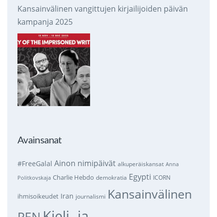
Kansainvälinen vangittujen kirjailijoiden päivän
kampanja 2025
Avainsanat
Ainon nimipäivät
#FreeGalal
alkuperäiskansat
Anna
Egypti
Charlie Hebdo
demokratia
ICORN
Politkovskaja
Kansainvälinen
Iran
ihmisoikeudet
journalismi
Kieli- ja
PEN