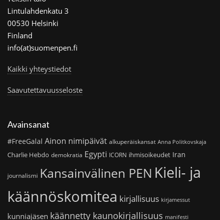
Lintulahdenkatu 3
00530 Helsinki
Finland
info(at)suomenpen.fi
Kaikki yhteystiedot
Saavutettavuusseloste
Avainsanat
Ainon nimipäivät
#FreeGalal
alkuperäiskansat
Anna Politkovskaja
Egypti
Iran
Charlie Hebdo
ihmisoikeudet
demokratia
ICORN
Kieli- ja
Kansainvälinen PEN
journalismi
käännöskomitea
kirjallisuus
kirjamessut
käännetty kaunokirjallisuus
kunniajäsen
manifesti