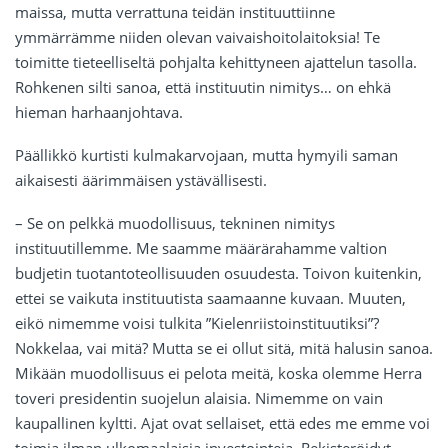
maissa, mutta verrattuna teidän instituuttiinne
ymmärrämme niiden olevan vaivaishoitolaitoksia! Te
toimitte tieteelliseltä pohjalta kehittyneen ajattelun tasolla.
Rohkenen silti sanoa, että instituutin nimitys… on ehkä
hieman harhaanjohtava.
Päällikkö kurtisti kulmakarvojaan, mutta hymyili saman
aikaisesti äärimmäisen ystävällisesti.
– Se on pelkkä muodollisuus, tekninen nimitys
instituutillemme. Me saamme määrärahamme valtion
budjetin tuotantoteollisuuden osuudesta. Toivon kuitenkin,
ettei se vaikuta instituutista saamaanne kuvaan. Muuten,
eikö nimemme voisi tulkita ”Kielenriistoinstituutiksi”?
Nokkelaa, vai mitä? Mutta se ei ollut sitä, mitä halusin sanoa.
Mikään muodollisuus ei pelota meitä, koska olemme Herra
toveri presidentin suojelun alaisia. Nimemme on vain
kaupallinen kyltti. Ajat ovat sellaiset, että edes me emme voi