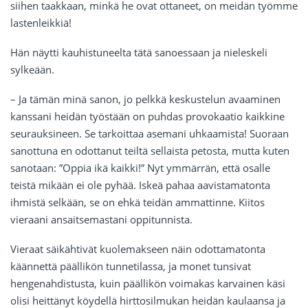
siihen taakkaan, minkä he ovat ottaneet, on meidän työmme
lastenleikkiä!
Hän näytti kauhistuneelta tätä sanoessaan ja nieleskeli
sylkeään.
– Ja tämän minä sanon, jo pelkkä keskustelun avaaminen
kanssani heidän työstään on puhdas provokaatio kaikkine
seurauksineen. Se tarkoittaa asemani uhkaamista! Suoraan
sanottuna en odottanut teiltä sellaista petosta, mutta kuten
sanotaan: ”Oppia ikä kaikki!” Nyt ymmärrän, että osalle
teistä mikään ei ole pyhää. Iskeä pahaa aavistamatonta
ihmistä selkään, se on ehkä teidän ammattinne. Kiitos
vieraani ansaitsemastani oppitunnista.
Vieraat säikähtivät kuolemakseen näin odottamatonta
käännettä päällikön tunnetilassa, ja monet tunsivat
hengenahdistusta, kuin päällikön voimakas karvainen käsi
olisi heittänyt köydellä hirttosilmukan heidän kaulaansa ja