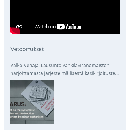
Vetoomukset
Valko-Venäjä: Lausunto vankilaviranomaisten
harjoittamasta järjestelmällisestä käsikirjoitusten
takavarikoinnista ja tuhoamisesta