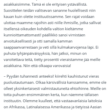
asiakkaisiimme. Tämä ei ole erityisen ystävällistä.
Suosittelen teidän valitsevan sananne huolellisesti niin
kauan kuin olette instituutissamme. Sen rajat voidaan
ulottaa maamme rajoihin asti niille ihmisille, jotka sallivat
itsellensä oikeuden kohdella valtion kieltämme
kunnioittamattomasti! päällikkö sanoi virnistäen
arvoituksellisesti ja otti samalla kamman
saappaanvarrestaan ja veti sillä kulmakarvojensa läpi. Ei
puhuta tyhjänpäiväisyyksiä, hän jatkoi, minun on
varoitettava teitä, tietty prosentti vieraistamme jää meille
asiakkaina. Niin että olkaapa varovaisia!
– Pyydän tuhannesti anteeksi! kiirehti kauhistunut vieras
puolustautumaan. Olkaa kärsivällisiä kanssamme, emme ole
olleet yksinkertaisesti valmistautuneita ehtoihinne. Meille on
totta puhuen ensimmäinen kerta, kun näemme tällaisen
instituutin. Olemme kuulleet, että vastaavanlaisia laitoksia
on Afrikassa, Latinalaisessa Amerikassa ja tietyissä Aasian