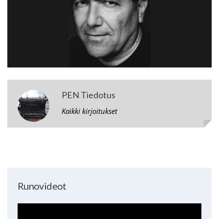
PEN Tiedotus
Kaikki kirjoitukset
Runovideot