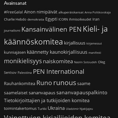
Avainsanat
Ainon nimipäivät
#FreeGalal
alkuperäiskansat
Anna Politkovskaja
Egypti
Iran
Charlie Hebdo
ihmisoikeudet
demokratia
ICORN
Kieli- ja
Kansainvälinen PEN
journalismi
käännöskomitea
kirjallisuus
kirjamessut
käännetty kaunokirjallisuus
kunniajäsen
manifesti
monikielisyys
naiskomitea
Oleg
Nasrin Sotoudeh
PEN International
Sentsov
Palestiina
runous
Runo
saame
Rauhankomitea
sananvapauspalkinto
sananvapaus
saamelaiset
Tietokirjoittajien ja tutkijoiden komitea
Ukraina
toimintakertomus
Turkki
Uladzimir Njakljajeu
Vainottujen kirjailijoiden komitea