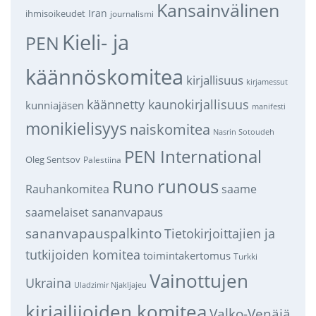
Kansainvälinen
Iran
ihmisoikeudet
journalismi
Kieli- ja
PEN
käännöskomitea
kirjallisuus
kirjamessut
käännetty kaunokirjallisuus
kunniajäsen
manifesti
monikielisyys
naiskomitea
Nasrin Sotoudeh
PEN International
Oleg Sentsov
Palestiina
runous
Runo
saame
Rauhankomitea
sananvapaus
saamelaiset
sananvapauspalkinto
Tietokirjoittajien ja
tutkijoiden komitea
toimintakertomus
Turkki
Vainottujen
Ukraina
Uladzimir Njakljajeu
kirjailijoiden komitea
Valko-Venäjä