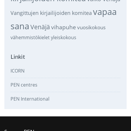
vapaa
Vangittujen kirjailijoiden komitea
sana
Venäjä
vihapuhe
vuosikokous
vähemmistökielet
yleiskokous
Linkit
ICORN
PEN centres
PEN International