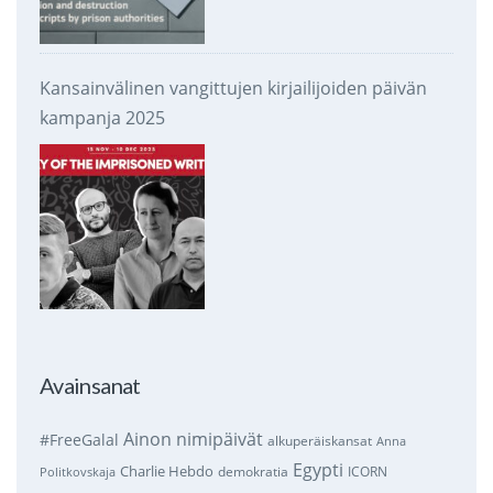
Kansainvälinen vangittujen kirjailijoiden päivän
kampanja 2025
Avainsanat
Ainon nimipäivät
#FreeGalal
alkuperäiskansat
Anna
Egypti
Charlie Hebdo
demokratia
ICORN
Politkovskaja