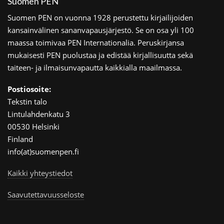
Suomen PEN
Suomen PEN on vuonna 1928 perustettu kirjailijoiden
kansainvälinen sananvapausjärjestö. Se on osa yli 100
maassa toimivaa PEN Internationalia. Peruskirjansa
mukaisesti PEN puolustaa ja edistää kirjallisuutta sekä
taiteen- ja ilmaisunvapautta kaikkialla maailmassa.
Postiosoite:
Tekstin talo
Lintulahdenkatu 3
00530 Helsinki
Finland
info(at)suomenpen.fi
Kaikki yhteystiedot
Saavutettavuusseloste