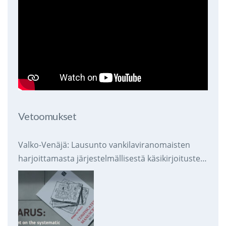
Vetoomukset
Valko-Venäjä: Lausunto vankilaviranomaisten
harjoittamasta järjestelmällisestä käsikirjoitusten
takavarikoinnista ja tuhoamisesta