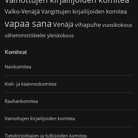
Valko-Venäjä
Vangittujen kirjailijoiden komitea
vapaa sana
Venäjä
vihapuhe
vuosikokous
vähemmistökielet
yleiskokous
Komiteat
Naiskomitea
Kieli- ja käännöskomitea
Rauhankomitea
Vainottujen kirjailijoiden komitea
Tietokirjoittajien ja tutkijoiden komitea