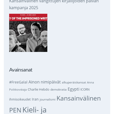
Kansainvälinen vangittujen kirjailijoiden päivän
kampanja 2025
Avainsanat
Ainon nimipäivät
#FreeGalal
alkuperäiskansat
Anna
Egypti
Charlie Hebdo
demokratia
ICORN
Politkovskaja
Kansainvälinen
Iran
ihmisoikeudet
journalismi
Kieli- ja
PEN