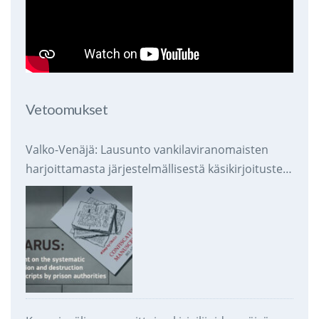
Vetoomukset
Valko-Venäjä: Lausunto vankilaviranomaisten
harjoittamasta järjestelmällisestä käsikirjoitusten
takavarikoinnista ja tuhoamisesta