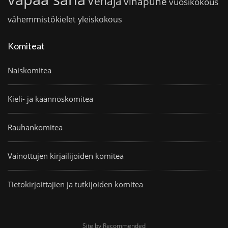
Venäjä
vihapuhe
vuosikokous
vähemmistökielet
yleiskokous
Komiteat
Naiskomitea
Kieli- ja käännöskomitea
Rauhankomitea
Vainottujen kirjailijoiden komitea
Tietokirjoittajien ja tutkijoiden komitea
Site by Recommended