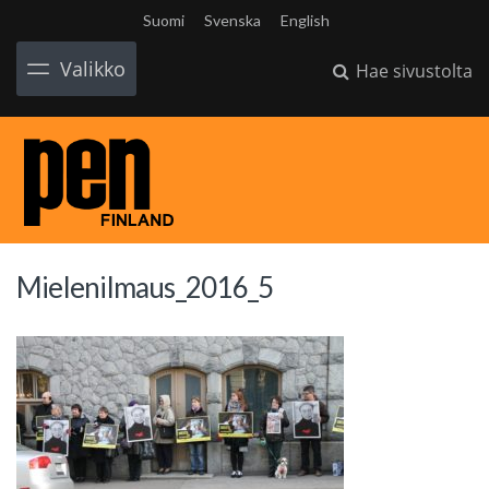
Suomi
Svenska
English
Valikko
Hae sivustolta
Mielenilmaus_2016_5