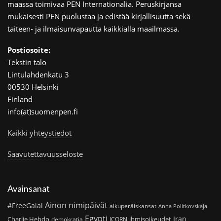
maassa toimivaa PEN Internationalia. Peruskirjansa
mukaisesti PEN puolustaa ja edistää kirjallisuutta sekä
taiteen- ja ilmaisunvapautta kaikkialla maailmassa.
Postiosoite:
Tekstin talo
Lintulahdenkatu 3
00530 Helsinki
Finland
info(at)suomenpen.fi
Kaikki yhteystiedot
Saavutettavuusseloste
Avainsanat
Ainon nimipäivät
#FreeGalal
alkuperäiskansat
Anna Politkovskaja
Egypti
Iran
Charlie Hebdo
ihmisoikeudet
demokratia
ICORN