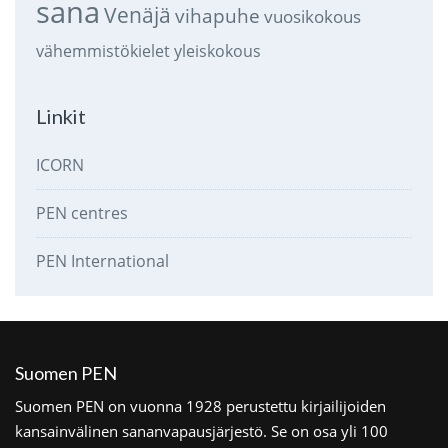
sana
Venäjä
vihapuhe
vuosikokous
vähemmistökielet
yleiskokous
Linkit
ICORN
PEN centres
PEN International
Suomen PEN
Suomen PEN on vuonna 1928 perustettu kirjailijoiden
kansainvälinen sananvapausjärjestö. Se on osa yli 100