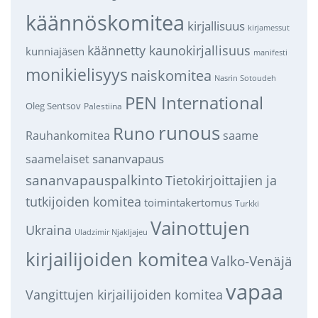
käännöskomitea
kirjallisuus
kirjamessut
käännetty kaunokirjallisuus
kunniajäsen
manifesti
monikielisyys
naiskomitea
Nasrin Sotoudeh
PEN International
Oleg Sentsov
Palestiina
runous
Runo
saame
Rauhankomitea
sananvapaus
saamelaiset
sananvapauspalkinto
Tietokirjoittajien ja
tutkijoiden komitea
toimintakertomus
Turkki
Vainottujen
Ukraina
Uladzimir Njakljajeu
kirjailijoiden komitea
Valko-Venäjä
vapaa
Vangittujen kirjailijoiden komitea