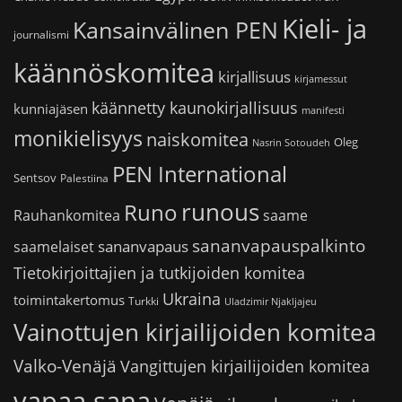
Kieli- ja
Kansainvälinen PEN
journalismi
käännöskomitea
kirjallisuus
kirjamessut
käännetty kaunokirjallisuus
kunniajäsen
manifesti
monikielisyys
naiskomitea
Oleg
Nasrin Sotoudeh
PEN International
Sentsov
Palestiina
runous
Runo
saame
Rauhankomitea
sananvapauspalkinto
sananvapaus
saamelaiset
Tietokirjoittajien ja tutkijoiden komitea
Ukraina
toimintakertomus
Turkki
Uladzimir Njakljajeu
Vainottujen kirjailijoiden komitea
Valko-Venäjä
Vangittujen kirjailijoiden komitea
vapaa sana