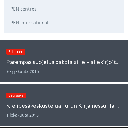
PEN centres
PEN International
Edellinen
Parempaa suojelua pakolaisille – allekirjoita vetoomus
9 syyskuuta 2015
Seuraava
Kielipesäkeskustelua Turun Kirjamessuilla 2.10.
1 lokakuuta 2015