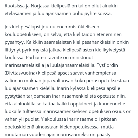
Ruotsissa ja Norjassa kielipesiä on tai on ollut ainakin
eteläsaamen ja luulajansaamen puhujayhteisöissä.
Jos kielipesälapsi joutuu enemmistökieliseen
kouluopetukseen, on selvä, että kielitaidon eteneminen
pysähtyy. Kaikkiin saamelaisten kielipesähankkeisiin onkin
liittynyt pyrkimyksiä jatkaa kielipesälasten kielikylvetystä
koulussa. Parhaiten tavoite on onnistunut
inarinsaamelaisilla ja luulajansaamelaisilla. Tysfjordin
(Divttasvuotna) kielipesälapset saavat vanhempiensa
valinnan mukaan jopa valtaosan koko perusopetuksestaan
luulajansaamen kielellä. Inarin kylässä kielipesälapsille
pystytään tarjoamaan inarinsaamenkielistä opetusta niin,
että alaluokilla se kattaa kaikki oppiaineet ja kuudennelle
luokalle tultaessa inarinsaamenkielisen opetuksen osuus on
vähän yli puolet. Yläkoulussa inarinsaame oli pitkään
opetuskielenä ainoastaan kielenopetuksessa, mutta
muutaman vuoden ajan inarinsaameksi on päästy