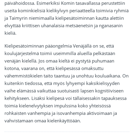
päivähoidossa. Esimerkiksi Komin tasavallassa perustettiin
useita kominkielisiä kielikylvyn periaatteella toimivia ryhmiä
ja Taimyrin niemimaalla kielipesätoiminnan kautta alettiin
elvyttää kriittisen uhanalaisia metsäenetsin ja nganasanin
kieliä.
Kielipesätoiminnan pääongelmia Venäjällä on se, että
koulujärjestelmä toimii useimmilla alueilla pelkästään
venäjän kielellä. Jos omaa kieltä ei pystytä puhumaan
kotona, vaarana on, että kielipesässä omaksuttu
vähemmistökielen taito taantuu ja unohtuu kouluaikana. On
kuitenkin tiedossa, että myös lyhyempi kaksikielisyyden
vaihe elämässä vaikuttaa suotuisasti lapsen kognitiiviseen
kehitykseen. Lisäksi kielipesä voi tällaisessakin tapauksessa
toimia kielenelvytyksen impulssina koko yhteisössä
rohkaisten vanhempia ja isovanhempia aktivoimaan ja
vahvistamaan omaa kielenkäyttöään.