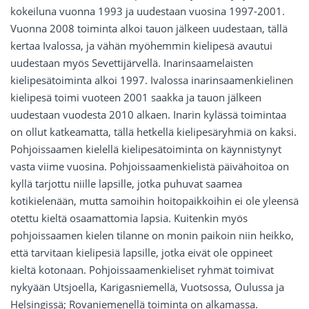
kokeiluna vuonna 1993 ja uudestaan vuosina 1997-2001.
Vuonna 2008 toiminta alkoi tauon jälkeen uudestaan, tällä
kertaa Ivalossa, ja vähän myöhemmin kielipesä avautui
uudestaan myös Sevettijärvellä. Inarinsaamelaisten
kielipesätoiminta alkoi 1997. Ivalossa inarinsaamenkielinen
kielipesä toimi vuoteen 2001 saakka ja tauon jälkeen
uudestaan vuodesta 2010 alkaen. Inarin kylässä toimintaa
on ollut katkeamatta, tällä hetkellä kielipesäryhmiä on kaksi.
Pohjoissaamen kielellä kielipesätoiminta on käynnistynyt
vasta viime vuosina. Pohjoissaamenkielistä päivähoitoa on
kyllä tarjottu niille lapsille, jotka puhuvat saamea
kotikielenään, mutta samoihin hoitopaikkoihin ei ole yleensä
otettu kieltä osaamattomia lapsia. Kuitenkin myös
pohjoissaamen kielen tilanne on monin paikoin niin heikko,
että tarvitaan kielipesiä lapsille, jotka eivät ole oppineet
kieltä kotonaan. Pohjoissaamenkieliset ryhmät toimivat
nykyään Utsjoella, Karigasniemellä, Vuotsossa, Oulussa ja
Helsingissä; Rovaniemenellä toiminta on alkamassa.