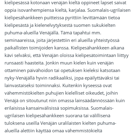
kielipesässä kotonaan venäjän kieltä oppineet lapset saivat
oppia isovanhempiensa kieltä, karjalaa. Suomalais-ugrilaisen
kielipesähankkeen puitteissa pyrittiin levittämään tietoa
kielipesästä ja kielenelvytyksestä suomen sukukielten
puhuma-alueilla Venäjällä. Tämä tapahtui mm.
seminaareissa, joita järjestettiin eri alueilla yhteistyössä
paikallisten toimijoiden kanssa. Kielipesähankkeen aikana
kävi selväksi, että Venäjän oloissa kielipesätoimintaan liittyy
runsaasti haasteita. Jonkin muun kielen kuin venäjän
ottaminen päivähoidon tai opetuksen kieleksi katsotaan
nyky-Venäjällä hyvin radikaaliksi, jopa epäilyttäväksi tai
lainvastaiseksi toiminnaksi. Kuitenkin kyseessä ovat
vähemmistökielten puhujien kielelliset oikeudet, joihin
Venäjä on sitoutunut niin omassa lainsäädännössään kuin
erilaisissa kansainvälisissä sopimuksissa. Suomalais-
ugrilaisen kielipesähankkeen suorana tai välillisenä
tuloksena useilla Venäjän uralilaisten kielten puhuma-
alueilla alettiin käyttää omaa vähemmistökieltä