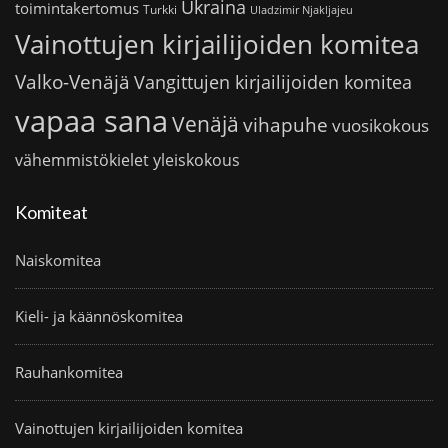
Ukraina
toimintakertomus
Turkki
Uladzimir Njakljajeu
Vainottujen kirjailijoiden komitea
Valko-Venäjä
Vangittujen kirjailijoiden komitea
vapaa sana
Venäjä
vihapuhe
vuosikokous
vähemmistökielet
yleiskokous
Komiteat
Naiskomitea
Kieli- ja käännöskomitea
Rauhankomitea
Vainottujen kirjailijoiden komitea