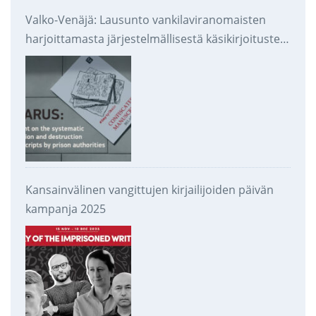
Valko-Venäjä: Lausunto vankilaviranomaisten
harjoittamasta järjestelmällisestä käsikirjoitusten
takavarikoinnista ja tuhoamisesta
Kansainvälinen vangittujen kirjailijoiden päivän
kampanja 2025