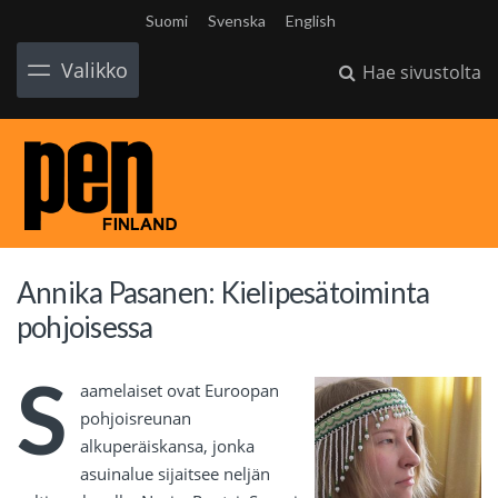
Suomi
Svenska
English
Valikko
Hae sivustolta
Annika Pasanen: Kielipesätoiminta
pohjoisessa
S
aamelaiset ovat Euroopan
pohjoisreunan
alkuperäiskansa, jonka
asuinalue sijaitsee neljän