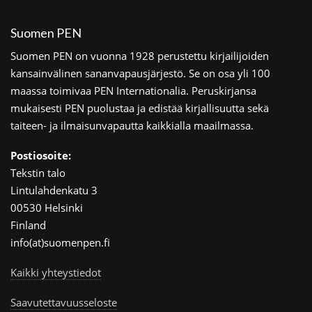
Suomen PEN
Suomen PEN on vuonna 1928 perustettu kirjailijoiden
kansainvälinen sananvapausjärjestö. Se on osa yli 100
maassa toimivaa PEN Internationalia. Peruskirjansa
mukaisesti PEN puolustaa ja edistää kirjallisuutta sekä
taiteen- ja ilmaisunvapautta kaikkialla maailmassa.
Postiosoite:
Tekstin talo
Lintulahdenkatu 3
00530 Helsinki
Finland
info(at)suomenpen.fi
Kaikki yhteystiedot
Saavutettavuusseloste