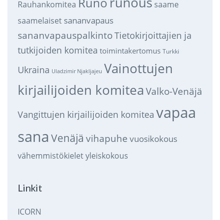
runous
Runo
saame
Rauhankomitea
sananvapaus
saamelaiset
sananvapauspalkinto
Tietokirjoittajien ja
tutkijoiden komitea
toimintakertomus
Turkki
Vainottujen
Ukraina
Uladzimir Njakljajeu
kirjailijoiden komitea
Valko-Venäjä
vapaa
Vangittujen kirjailijoiden komitea
sana
Venäjä
vihapuhe
vuosikokous
vähemmistökielet
yleiskokous
Linkit
ICORN