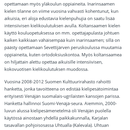
opettamaan myös yläkoulun oppiaineita. Inarinsaamen
kielen tilanne on viime vuosina vahvasti kohentunut, kun
aikuisia, eri aloja edustavia kielenpuhujia on saatu lisää
intensiivisen kielikoulutuksen avulla. Koltansaamen kielen
käyttö kouluopetuksessa on mm. opettajapulasta johtuen
kaiken kaikkiaan vähäisempää kuin inarinsaamen; sillä on
päästy opettamaan Sevettijärven peruskoulussa muutamia
oppiaineita, kuten ortodoksiuskontoa. Myös koltansaamea
on hiljattain alettu opettaa aikuisille intensiivisen,
kokovuotisen kielikoulutuksen muodossa.
Vuosina 2008-2012 Suomen Kulttuurirahasto rahoitti
hanketta, jonka tavoitteena on edistää kielipesätoimintaa
erityisesti Venäjän suomalais-ugrilaisten kansojen parissa.
Hanketta hallinnoi Suomi-Venäjä-seura. Aiemmin, 2000-
luvun alussa kielipesämenetelmä oli Venäjän puolella
käytössä ainostaan yhdellä paikkakunnalla, Karjalan
tasavallan pohjoisosassa Uhtualla (Kalevala). Uhtuan