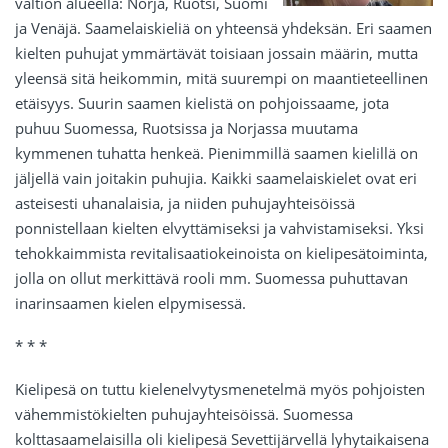
valtion alueella: Norja, Ruotsi, Suomi
ja Venäjä. Saamelaiskieliä on yhteensä yhdeksän. Eri saamen
kielten puhujat ymmärtävät toisiaan jossain määrin, mutta
yleensä sitä heikommin, mitä suurempi on maantieteellinen
etäisyys. Suurin saamen kielistä on pohjoissaame, jota
puhuu Suomessa, Ruotsissa ja Norjassa muutama
kymmenen tuhatta henkeä. Pienimmillä saamen kielillä on
jäljellä vain joitakin puhujia. Kaikki saamelaiskielet ovat eri
asteisesti uhanalaisia, ja niiden puhujayhteisöissä
ponnistellaan kielten elvyttämiseksi ja vahvistamiseksi. Yksi
tehokkaimmista revitalisaatiokeinoista on kielipesätoiminta,
jolla on ollut merkittävä rooli mm. Suomessa puhuttavan
inarinsaamen kielen elpymisessä.
* * *
Kielipesä on tuttu kielenelvytysmenetelmä myös pohjoisten
vähemmistökielten puhujayhteisöissä. Suomessa
kolttasaamelaisilla oli kielipesä Sevettijärvellä lyhytaikaisena