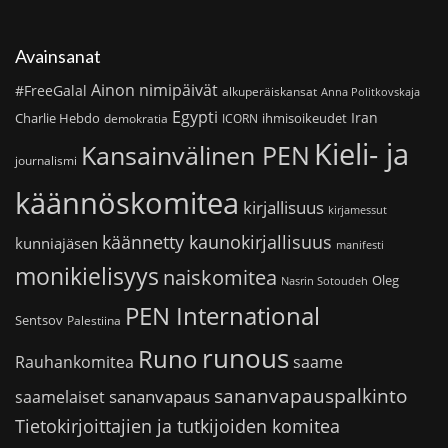
Avainsanat
Ainon nimipäivät
#FreeGalal
alkuperäiskansat
Anna Politkovskaja
Egypti
Iran
Charlie Hebdo
ihmisoikeudet
demokratia
ICORN
Kieli- ja
Kansainvälinen PEN
journalismi
käännöskomitea
kirjallisuus
kirjamessut
käännetty kaunokirjallisuus
kunniajäsen
manifesti
monikielisyys
naiskomitea
Oleg
Nasrin Sotoudeh
PEN International
Sentsov
Palestiina
runous
Runo
saame
Rauhankomitea
sananvapauspalkinto
sananvapaus
saamelaiset
Tietokirjoittajien ja tutkijoiden komitea