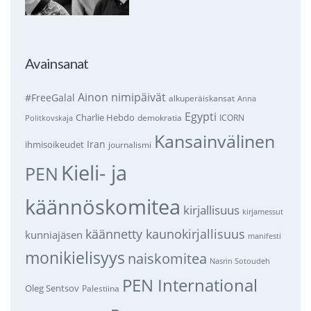
Avainsanat
Ainon nimipäivät
#FreeGalal
alkuperäiskansat
Anna
Egypti
Charlie Hebdo
demokratia
ICORN
Politkovskaja
Kansainvälinen
Iran
ihmisoikeudet
journalismi
Kieli- ja
PEN
käännöskomitea
kirjallisuus
kirjamessut
käännetty kaunokirjallisuus
kunniajäsen
manifesti
monikielisyys
naiskomitea
Nasrin Sotoudeh
PEN International
Oleg Sentsov
Palestiina