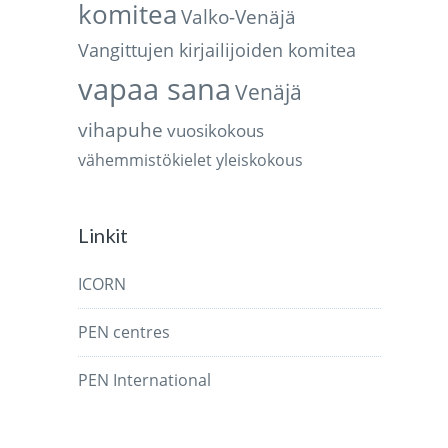
komitea
Valko-Venäjä
Vangittujen kirjailijoiden komitea
vapaa sana
Venäjä
vihapuhe
vuosikokous
vähemmistökielet
yleiskokous
Linkit
ICORN
PEN centres
PEN International