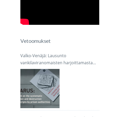
Vetoomukset
Valko-Venäjä: Lausunto
vankilaviranomaisten harjoittamasta
järjestelmällisestä käsikirjoitusten
takavarikoinnista ja tuhoamisesta