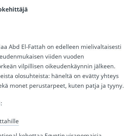
okehittäjä
i Alaa Abd El-Fattah on edelleen mielivaltaisesti
ikeudenmukaisen viiden vuoden
örkeän vilpillisen oikeudenkäynnin jälkeen.
eista olosuhteista: häneltä on evätty yhteys
sekä monet perustarpeet, kuten patja ja tyyny.
:
ttahille
tional kehottaa Egyptin viranomaisia ​​