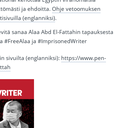
tömästi ja ehdoitta.
Ohje vetoomuksen
sivuilla (englanniksi)
.
vitä sanaa Alaa Abd El-Fattahin tapauksesta
ja #FreeAlaa ja #ImprisonedWriter
 sivuilta (englanniksi):
https://www.pen-
attah