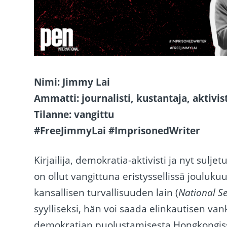
Nimi: Jimmy Lai
Ammatti: journalisti, kustantaja, aktivis
Tilanne: vangittu
#FreeJimmyLai #ImprisonedWriter
Kirjailija, demokratia-aktivisti ja nyt sul
on ollut vangittuna eristyssellissä joulu
kansallisen turvallisuuden lain (
National S
syylliseksi, hän voi saada elinkautisen 
demokratian puolustamisesta Hongkongis