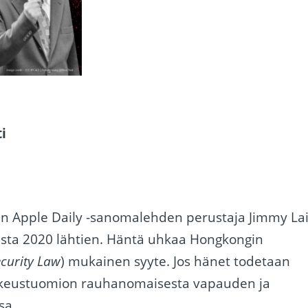
ti
jetun Apple Daily -sanomalehden perustaja Jimmy La
kuusta 2020 lähtien. Häntä uhkaa Hongkongin
ecurity Law
) mukainen syyte. Jos hänet todetaan
vankeustuomion rauhanomaisesta vapauden ja
sa.