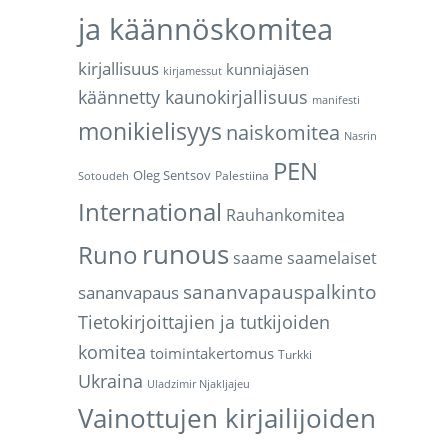
ja käännöskomitea
kirjallisuus
kunniajäsen
kirjamessut
käännetty kaunokirjallisuus
manifesti
monikielisyys
naiskomitea
Nasrin
PEN
Oleg Sentsov
Palestiina
Sotoudeh
International
Rauhankomitea
runous
Runo
saame
saamelaiset
sananvapauspalkinto
sananvapaus
Tietokirjoittajien ja tutkijoiden
komitea
toimintakertomus
Turkki
Ukraina
Uladzimir Njakljajeu
Vainottujen kirjailijoiden