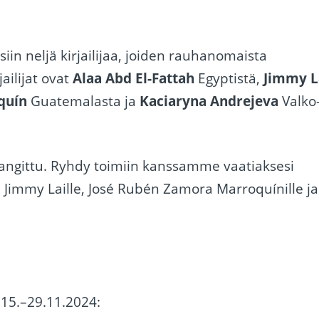
in neljä kirjailijaa, joiden rauhanomaista
ailijat ovat
Alaa Abd El-Fattah
Egyptistä,
Jimmy L
quín
Guatemalasta ja
Kaciaryna Andrejeva
Valko
 vangittu. Ryhdy toimiin kanssamme vaatiaksesi
e, Jimmy Laille, José Rubén Zamora Marroquínille ja
 15.–29.11.2024: