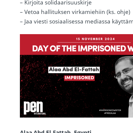
– Kirjoita solidaarisuuskirje
– Vetoa hallituksen virkamiehiin (ks. ohje)
– Jaa viesti sosiaalisessa mediassa käytt
Alaa Abd El-Fattah, Egypti