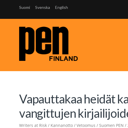
Suomi
Svenska
English
Vapauttakaa heidät ka
vangittujen kirjailijo
Writers at Risk / Kannanotto / Vetoomus / Suomen PEN /