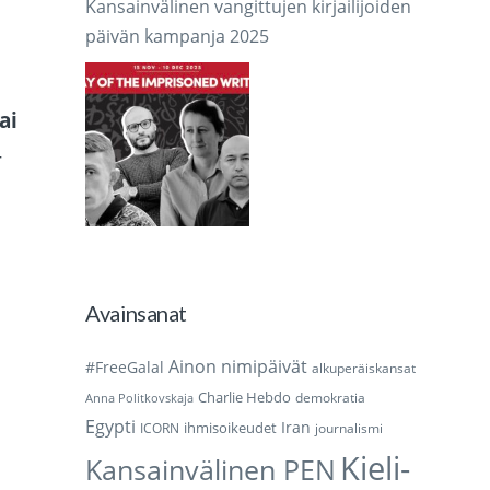
Kansainvälinen vangittujen kirjailijoiden
päivän kampanja 2025
ai
-
Avainsanat
Ainon nimipäivät
#FreeGalal
alkuperäiskansat
Charlie Hebdo
demokratia
Anna Politkovskaja
Egypti
Iran
ihmisoikeudet
ICORN
journalismi
Kieli-
Kansainvälinen PEN