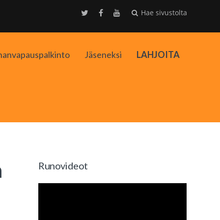
Hae sivustolta
nanvapauspalkinto
Jäseneksi
LAHJOITA
kko
n
Runovideot