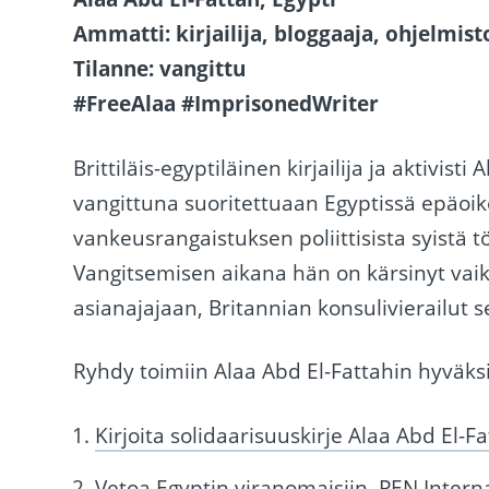
Ammatti: kirjailija, bloggaaja, ohjelmist
Tilanne: vangittu
#FreeAlaa #ImprisonedWriter
Brittiläis-egyptiläinen kirjailija ja aktivist
vangittuna suoritettuaan Egyptissä epäo
vankeusrangaistuksen poliittisista syistä t
Vangitsemisen aikana hän on kärsinyt vaik
asianajajaan, Britannian konsulivierailut 
Ryhdy toimiin Alaa Abd El-Fattahin hyväksi
Kirjoita solidaarisuuskirje Alaa Abd El-Fa
Vetoa Egyptin viranomaisiin. PEN Interna