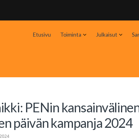
Avaa
Avaa
Etusivu
Toiminta
Julkaisut
Sa
alavalikko
alavali
ikki: PENin kansainväline
iden päivän kampanja 2024
 2024