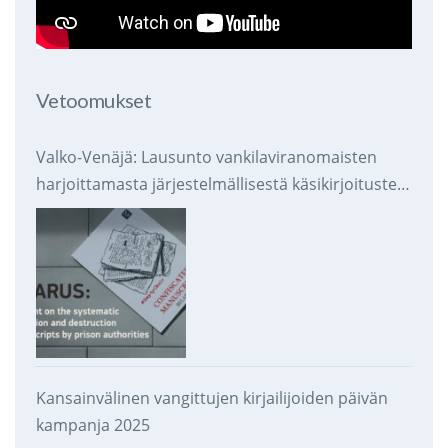
Vetoomukset
Valko-Venäjä: Lausunto vankilaviranomaisten
harjoittamasta järjestelmällisestä käsikirjoitusten
takavarikoinnista ja tuhoamisesta
Kansainvälinen vangittujen kirjailijoiden päivän
kampanja 2025