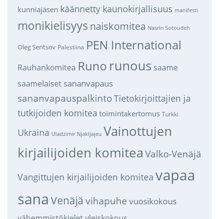
käännetty kaunokirjallisuus
kunniajäsen
manifesti
monikielisyys
naiskomitea
Nasrin Sotoudeh
PEN International
Oleg Sentsov
Palestiina
runous
Runo
saame
Rauhankomitea
sananvapaus
saamelaiset
sananvapauspalkinto
Tietokirjoittajien ja
tutkijoiden komitea
toimintakertomus
Turkki
Vainottujen
Ukraina
Uladzimir Njakljajeu
kirjailijoiden komitea
Valko-Venäjä
vapaa
Vangittujen kirjailijoiden komitea
sana
Venäjä
vihapuhe
vuosikokous
vähemmistökielet
yleiskokous