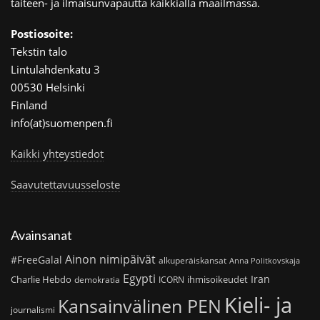
taiteen- ja ilmaisunvapautta kaikkialla maailmassa.
Postiosoite:
Tekstin talo
Lintulahdenkatu 3
00530 Helsinki
Finland
info(at)suomenpen.fi
Kaikki yhteystiedot
Saavutettavuusseloste
Avainsanat
Ainon nimipäivät
#FreeGalal
alkuperäiskansat
Anna Politkovskaja
Egypti
Iran
Charlie Hebdo
ihmisoikeudet
demokratia
ICORN
Kieli- ja
Kansainvälinen PEN
journalismi