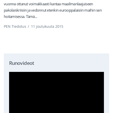
vuonna ottanut voimakkaasti kantaa maailmanlaajuiseen
pakolaiskriisiin ja vedonnut etenkin eurooppalaisiin maihin sen
hoitamisessa. Tämä...
PEN Tiedotus
/
11 joulukuuta 2015
Runovideot