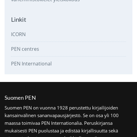
Linkit
ICORN
PEN centres
PEN International
Suomen PEN
Suomen PEN on vuonna 1928 perustettu kirjailijoiden
kansainvälinen sananvapausjärjestö. Se on osa yli 100
maassa toimivaa PEN Internationalia. Peruskirjansa
mukaisesti PEN puolustaa ja edistää kirjallisuutta sekä