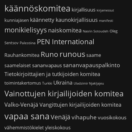
käännöskomitea
kirjallisuus
kirjamessut
käännetty kaunokirjallisuus
kunniajäsen
manifesti
monikielisyys
naiskomitea
Oleg
Nasrin Sotoudeh
PEN International
Sentsov
Palestiina
runous
Runo
saame
Rauhankomitea
sananvapauspalkinto
sananvapaus
saamelaiset
Tietokirjoittajien ja tutkijoiden komitea
Ukraina
toimintakertomus
Turkki
Uladzimir Njakljajeu
Vainottujen kirjailijoiden komitea
Valko-Venäjä
Vangittujen kirjailijoiden komitea
vapaa sana
Venäjä
vihapuhe
vuosikokous
vähemmistökielet
yleiskokous