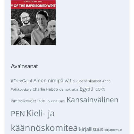
Avainsanat
Ainon nimipäivät
#FreeGalal
alkuperäiskansat
Anna
Egypti
Charlie Hebdo
demokratia
ICORN
Politkovskaja
Kansainvälinen
Iran
ihmisoikeudet
journalismi
Kieli- ja
PEN
käännöskomitea
kirjallisuus
kirjamessut