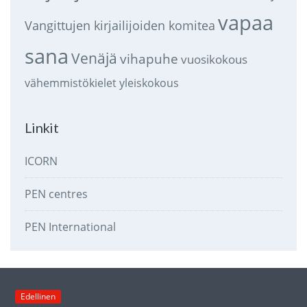
vapaa
Vangittujen kirjailijoiden komitea
sana
Venäjä
vihapuhe
vuosikokous
vähemmistökielet
yleiskokous
Linkit
ICORN
PEN centres
PEN International
Edellinen