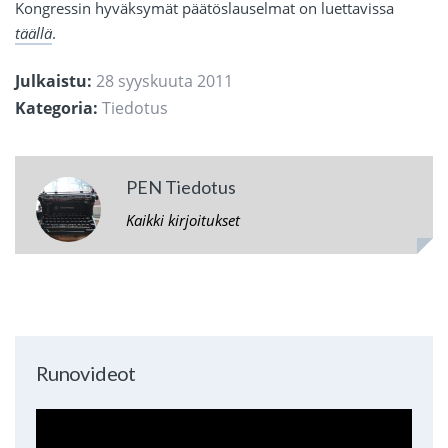
Kongressin hyväksymät päätöslauselmat on luettavissa
täällä
.
Julkaistu:
28 syyskuuta 2011
Kategoria:
Tiedotus
PEN Tiedotus
Kaikki kirjoitukset
Runovideot