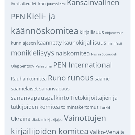
Kansainvälinen
Iran
ihmisoikeudet
journalismi
Kieli- ja
PEN
käännöskomitea
kirjallisuus
kirjamessut
käännetty kaunokirjallisuus
kunniajäsen
manifesti
monikielisyys
naiskomitea
Nasrin Sotoudeh
PEN International
Oleg Sentsov
Palestiina
runous
Runo
saame
Rauhankomitea
sananvapaus
saamelaiset
sananvapauspalkinto
Tietokirjoittajien ja
tutkijoiden komitea
toimintakertomus
Turkki
Vainottujen
Ukraina
Uladzimir Njakljajeu
kirjailijoiden komitea
Valko-Venäjä