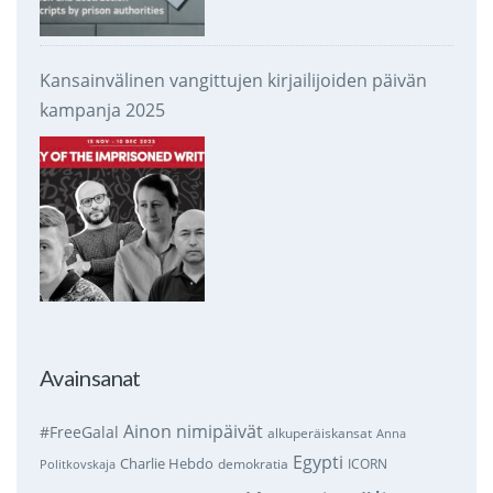
Kansainvälinen vangittujen kirjailijoiden päivän
kampanja 2025
Avainsanat
Ainon nimipäivät
#FreeGalal
alkuperäiskansat
Anna
Egypti
Charlie Hebdo
demokratia
ICORN
Politkovskaja