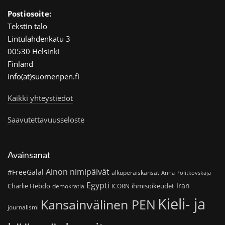
Postiosoite:
Tekstin talo
Lintulahdenkatu 3
00530 Helsinki
Finland
info(at)suomenpen.fi
Kaikki yhteystiedot
Saavutettavuusseloste
Avainsanat
Ainon nimipäivät
#FreeGalal
alkuperäiskansat
Anna Politkovskaja
Egypti
Iran
Charlie Hebdo
ihmisoikeudet
demokratia
ICORN
Kieli- ja
Kansainvälinen PEN
journalismi