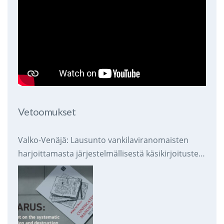
Vetoomukset
Valko-Venäjä: Lausunto vankilaviranomaisten
harjoittamasta järjestelmällisestä käsikirjoitusten
takavarikoinnista ja tuhoamisesta