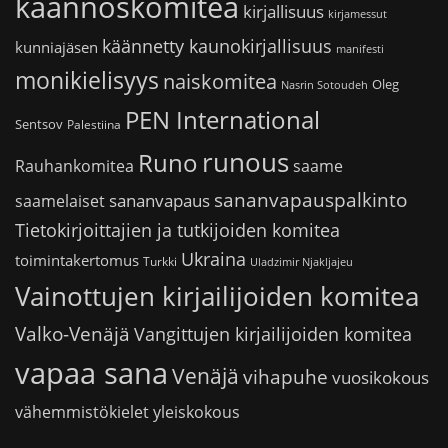
käännöskomitea
kirjallisuus
kirjamessut
käännetty kaunokirjallisuus
kunniajäsen
manifesti
monikielisyys
naiskomitea
Oleg
Nasrin Sotoudeh
PEN International
Sentsov
Palestiina
runous
Runo
saame
Rauhankomitea
sananvapauspalkinto
sananvapaus
saamelaiset
Tietokirjoittajien ja tutkijoiden komitea
Ukraina
toimintakertomus
Turkki
Uladzimir Njakljajeu
Vainottujen kirjailijoiden komitea
Valko-Venäjä
Vangittujen kirjailijoiden komitea
vapaa sana
Venäjä
vihapuhe
vuosikokous
vähemmistökielet
yleiskokous