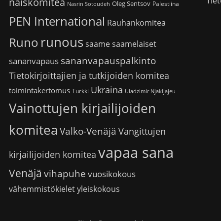
Tiet
naiskomitea
Oleg Sentsov
Palestiina
Nasrin Sotoudeh
PEN International
Rauhankomitea
runous
Runo
saame
saamelaiset
sananvapauspalkinto
sananvapaus
Tietokirjoittajien ja tutkijoiden komitea
Ukraina
toimintakertomus
Turkki
Uladzimir Njakljajeu
Vainottujen kirjailijoiden
komitea
Valko-Venäjä
Vangittujen
vapaa sana
kirjailijoiden komitea
Venäjä
vihapuhe
vuosikokous
vähemmistökielet
yleiskokous