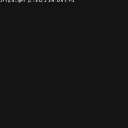
okirjoittajien ja tutkijoiden komitea