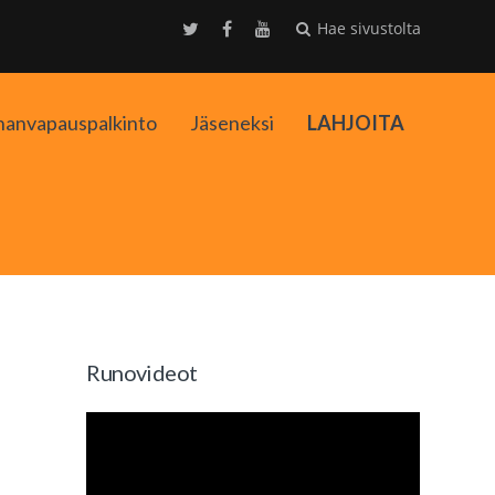
Hae sivustolta
nanvapauspalkinto
Jäseneksi
LAHJOITA
kko
Runovideot