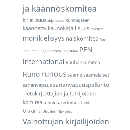
ja käännöskomitea
kirjallisuus
kunniajäsen
kirjamessut
käännetty kaunokirjallisuus
manifesti
monikielisyys
naiskomitea
Nasrin
PEN
Oleg Sentsov
Palestiina
Sotoudeh
International
Rauhankomitea
runous
Runo
saame
saamelaiset
sananvapauspalkinto
sananvapaus
Tietokirjoittajien ja tutkijoiden
komitea
toimintakertomus
Turkki
Ukraina
Uladzimir Njakljajeu
Vainottujen kirjailijoiden