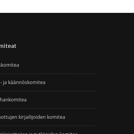
miteat
skomitea
i- ja käännöskomitea
hankomitea
ottujen kirjailijoiden komitea