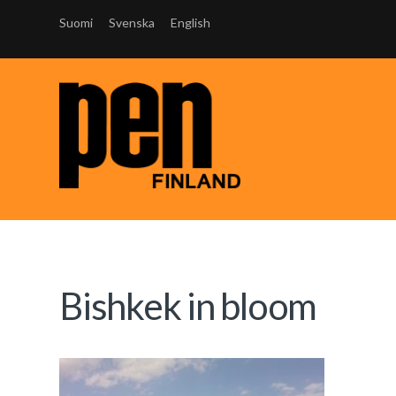
Suomi
Svenska
English
Bishkek in bloom