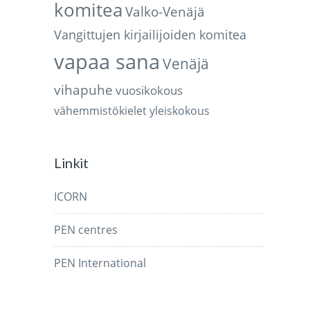
komitea
Valko-Venäjä
Vangittujen kirjailijoiden komitea
vapaa sana
Venäjä
vihapuhe
vuosikokous
vähemmistökielet
yleiskokous
Linkit
ICORN
PEN centres
PEN International