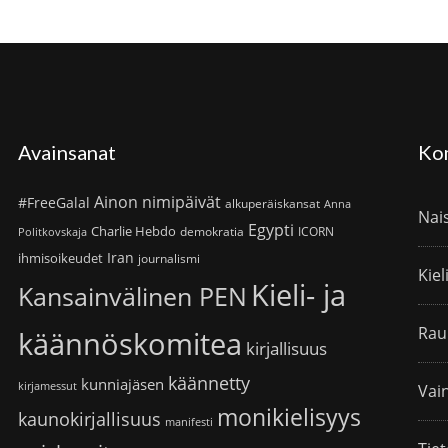
Avainsanat
Ko
Ainon nimipäivät
#FreeGalal
alkuperäiskansat
Anna
Nai
Egypti
Charlie Hebdo
demokratia
ICORN
Politkovskaja
Iran
ihmisoikeudet
journalismi
Kiel
Kieli- ja
Kansainvälinen PEN
Rau
käännöskomitea
kirjallisuus
käännetty
kunniajäsen
kirjamessut
Vain
monikielisyys
kaunokirjallisuus
manifesti