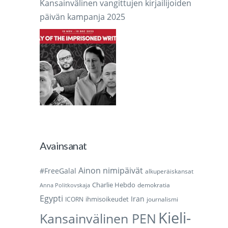
Kansainvälinen vangittujen kirjailijoiden
päivän kampanja 2025
Avainsanat
Ainon nimipäivät
#FreeGalal
alkuperäiskansat
Charlie Hebdo
demokratia
Anna Politkovskaja
Egypti
Iran
ihmisoikeudet
ICORN
journalismi
Kieli-
Kansainvälinen PEN