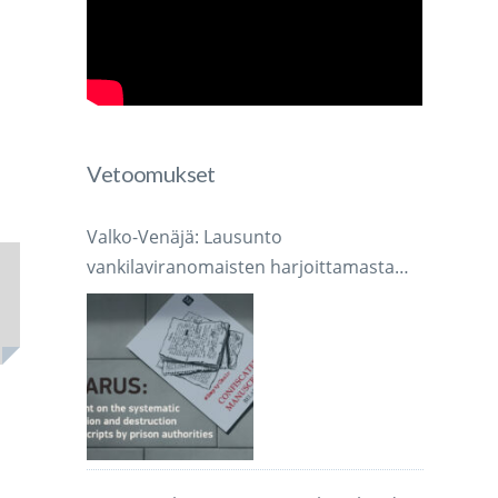
Vetoomukset
Valko-Venäjä: Lausunto
vankilaviranomaisten harjoittamasta
järjestelmällisestä käsikirjoitusten
takavarikoinnista ja tuhoamisesta