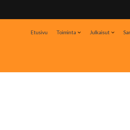
Avaa
Avaa
Etusivu
Toiminta
Julkaisut
Sa
alavalikko
alavali