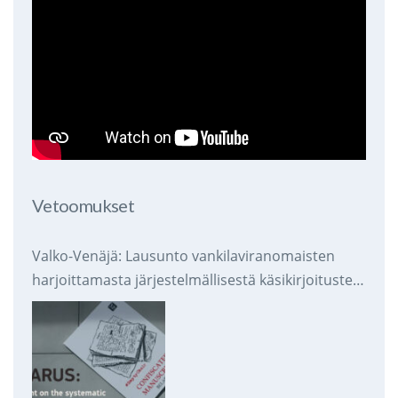
Vetoomukset
Valko-Venäjä: Lausunto vankilaviranomaisten
harjoittamasta järjestelmällisestä käsikirjoitusten
takavarikoinnista ja tuhoamisesta