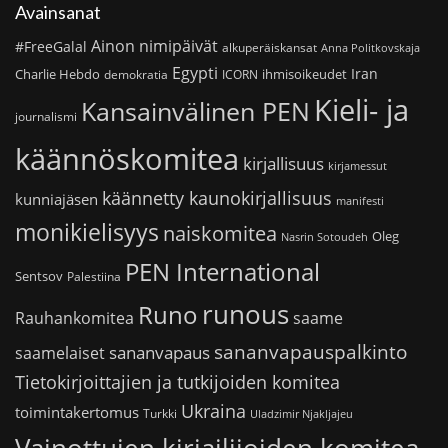
Avainsanat
Ainon nimipäivät
#FreeGalal
alkuperäiskansat
Anna Politkovskaja
Egypti
Iran
Charlie Hebdo
ihmisoikeudet
demokratia
ICORN
Kieli- ja
Kansainvälinen PEN
journalismi
käännöskomitea
kirjallisuus
kirjamessut
käännetty kaunokirjallisuus
kunniajäsen
manifesti
monikielisyys
naiskomitea
Oleg
Nasrin Sotoudeh
PEN International
Sentsov
Palestiina
runous
Runo
saame
Rauhankomitea
sananvapauspalkinto
sananvapaus
saamelaiset
Tietokirjoittajien ja tutkijoiden komitea
Ukraina
toimintakertomus
Turkki
Uladzimir Njakljajeu