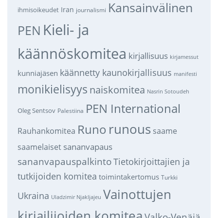
Kansainvälinen
Iran
ihmisoikeudet
journalismi
Kieli- ja
PEN
käännöskomitea
kirjallisuus
kirjamessut
käännetty kaunokirjallisuus
kunniajäsen
manifesti
monikielisyys
naiskomitea
Nasrin Sotoudeh
PEN International
Oleg Sentsov
Palestiina
runous
Runo
saame
Rauhankomitea
sananvapaus
saamelaiset
sananvapauspalkinto
Tietokirjoittajien ja
tutkijoiden komitea
toimintakertomus
Turkki
Vainottujen
Ukraina
Uladzimir Njakljajeu
kirjailijoiden komitea
Valko-Venäjä