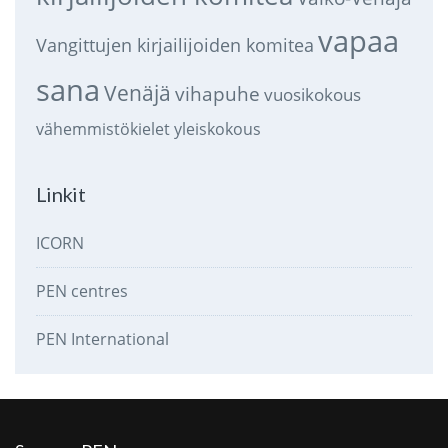
vapaa
Vangittujen kirjailijoiden komitea
sana
Venäjä
vihapuhe
vuosikokous
vähemmistökielet
yleiskokous
Linkit
ICORN
PEN centres
PEN International