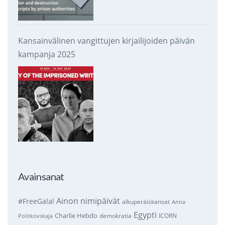
Kansainvälinen vangittujen kirjailijoiden päivän
kampanja 2025
Avainsanat
Ainon nimipäivät
#FreeGalal
alkuperäiskansat
Anna
Egypti
Charlie Hebdo
demokratia
ICORN
Politkovskaja