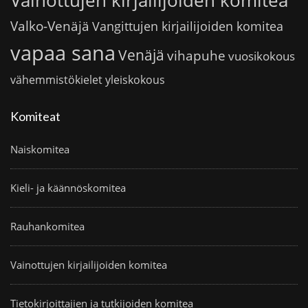
Vainottujen kirjailijoiden komitea
Valko-Venäjä
Vangittujen kirjailijoiden komitea
vapaa sana
Venäjä
vihapuhe
vuosikokous
vähemmistökielet
yleiskokous
Komiteat
Naiskomitea
Kieli- ja käännöskomitea
Rauhankomitea
Vainottujen kirjailijoiden komitea
Tietokirjoittajien ja tutkijoiden komitea