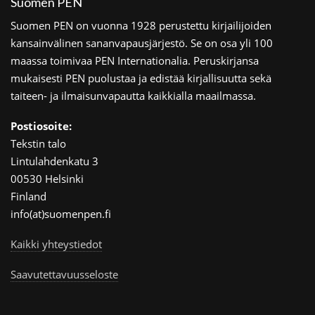
Suomen PEN
Suomen PEN on vuonna 1928 perustettu kirjailijoiden
kansainvälinen sananvapausjärjestö. Se on osa yli 100
maassa toimivaa PEN Internationalia. Peruskirjansa
mukaisesti PEN puolustaa ja edistää kirjallisuutta sekä
taiteen- ja ilmaisunvapautta kaikkialla maailmassa.
Postiosoite:
Tekstin talo
Lintulahdenkatu 3
00530 Helsinki
Finland
info(at)suomenpen.fi
Kaikki yhteystiedot
Saavutettavuusseloste