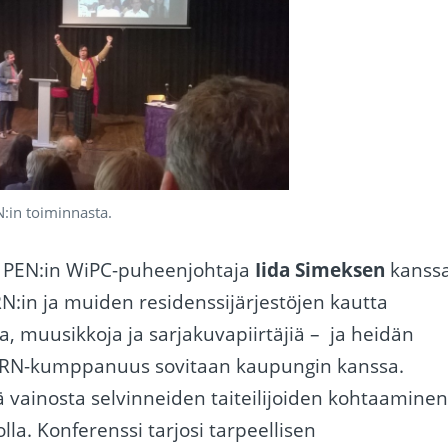
:in toiminnasta.
n PEN:in WiPC-puheenjohtaja
Iida Simeksen
kanssa
RN:in ja muiden residenssijärjestöjen kautta
jia, muusikkoja ja sarjakuvapiirtäjiä – ja heidän
CORN-kumppanuus sovitaan kaupungin kanssa.
 vainosta selvinneiden taiteilijoiden kohtaamine
la. Konferenssi tarjosi tarpeellisen