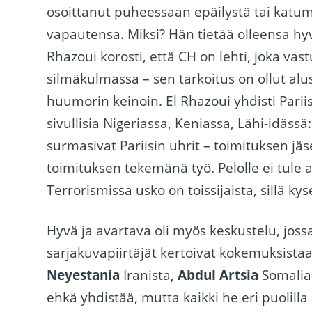
osoittanut puheessaan epäilystä tai katum
vapautensa. Miksi? Hän tietää olleensa hyv
Rhazoui korosti, että CH on lehti, joka vas
silmäkulmassa – sen tarkoitus on ollut alust
huumorin keinoin. El Rhazoui yhdisti Parii
sivullisia Nigeriassa, Keniassa, Lähi-idässä
surmasivat Pariisin uhrit – toimituksen jäsen
toimituksen tekemänä työ. Pelolle ei tule ant
Terrorismissa usko on toissijaista, sillä ky
Hyvä ja avartava oli myös keskustelu, j
sarjakuvapiirtäjät kertoivat kokemuksista
Neyestania
Iranista,
Abdul Artsia
Somalias
ehkä yhdistää, mutta kaikki he eri puolilla