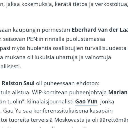
 jakaa kokemuksia, kerätä tietoa ja verkostoitua
essaan kaupungin pormestari
Eberhard van der La
seisovan PEN:in rinnalla puolustamassa
si myös huolehtia osallistujien turvallisuudesta
ka mukana oli lukuisia uhattuja ja vainottuja
llisesti.
 Ralston Saul
oli puheessaan ehdoton:
 tule alistua. WiP-komitean puheenjohtaja
Marian
än tuolin”: kiinalaisjournalisti
Gao Yun
, jonka
Gau Yu saa konferenssituliaisena kasapäin
toi tuoreita terveisiä Moskovasta ja oli äärettömä