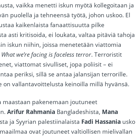
usta, vaikka menetti iskun myötä kollegoitaan ja
än puolella ja tehneensä työtä, johon uskoo. El
tustaa kaikenlaista fanaattisuutta pilke
a asti kritisoida, ei loukata, valtaa pitäviä tahoja
sin iskun niihin, joissa menetetään viattomia
:
What we’re facing is faceless terror
. Terroristit
et, viattomat sivulliset, jopa poliisit – ei
aa periksi, sillä se antaa jalansijan terrorille.
se on vallantavoittelusta keinoilla millä hyvänsä.
ossa maastaan pakenemaan joutuneet
an.
Arifur Rahmania
Bangladeshista,
Mana
ta ja Syyrian palestiinalaista
Fadi Hassania
usko
 maailmaa ovat joutuneet valtiollisen mielivallan