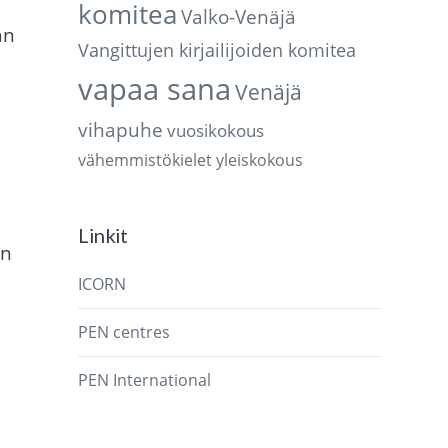
komitea
Valko-Venäjä
än
Vangittujen kirjailijoiden komitea
vapaa sana
Venäjä
vihapuhe
vuosikokous
vähemmistökielet
yleiskokous
Linkit
en
ICORN
PEN centres
PEN International