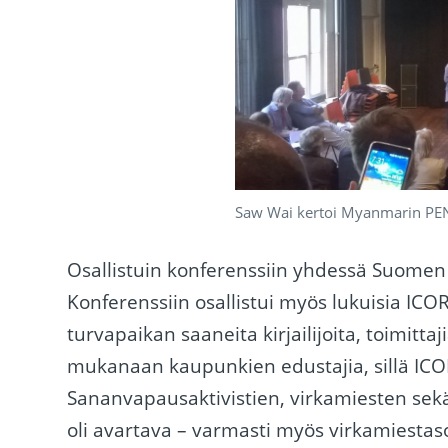
Saw Wai kertoi Myanmarin PEN
Osallistuin konferenssiin yhdessä Suome
Konferenssiin osallistui myös lukuisia ICO
turvapaikan saaneita kirjailijoita, toimitta
mukanaan kaupunkien edustajia, sillä I
Sananvapausaktivistien, virkamiesten sekä
oli avartava – varmasti myös virkamiestasol