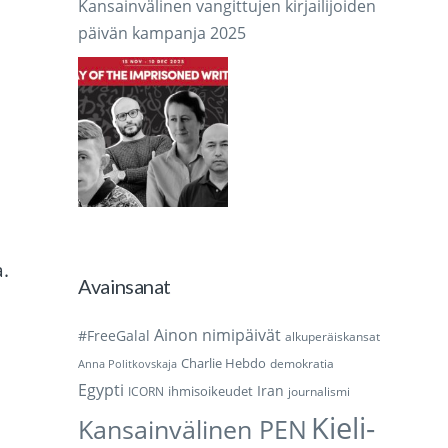
Kansainvälinen vangittujen kirjailijoiden
päivän kampanja 2025
.
Avainsanat
Ainon nimipäivät
#FreeGalal
alkuperäiskansat
Charlie Hebdo
demokratia
Anna Politkovskaja
Egypti
Iran
ihmisoikeudet
ICORN
journalismi
n
Kieli-
Kansainvälinen PEN