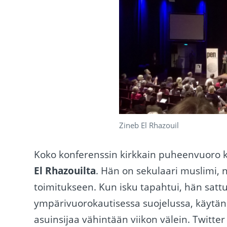
Zineb El Rhazouil
Koko konferenssin kirkkain puheenvuoro ku
El Rhazouilta
. Hän on sekulaari muslimi, n
toimitukseen. Kun isku tapahtui, hän satt
ympärivuorokautisessa suojelussa, käytän
asuinsijaa vähintään viikon välein. Twitt