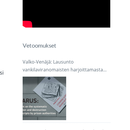
Vetoomukset
Valko-Venäjä: Lausunto
vankilaviranomaisten harjoittamasta
si
järjestelmällisestä käsikirjoitusten
,
takavarikoinnista ja tuhoamisesta