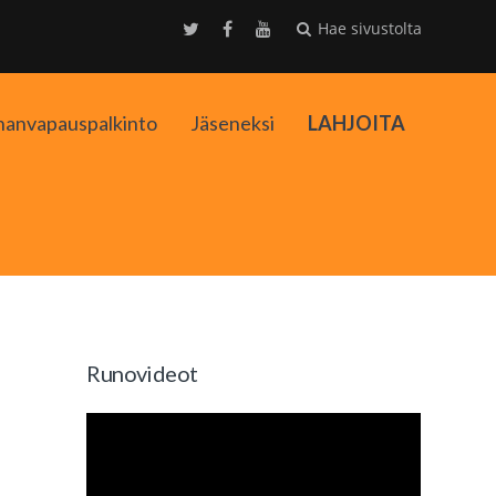
Hae sivustolta
nanvapauspalkinto
Jäseneksi
LAHJOITA
kko
Runovideot