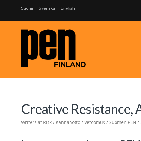
Suomi
Svenska
English
Creative Resistance,
Writers at Risk / Kannanotto / Vetoomus / Suomen PEN /