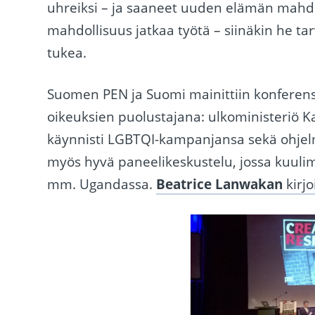
uhreiksi – ja saaneet uuden elämän mahdol
mahdollisuus jatkaa työtä – siinäkin he ta
tukea.
Suomen PEN ja Suomi mainittiin konferen
oikeuksien puolustajana: ulkoministeriö K
käynnisti LGBTQI-kampanjansa sekä ohjelmi
myös hyvä paneelikeskustelu, jossa kuul
mm. Ugandassa.
Beatrice Lanwakan
kirj