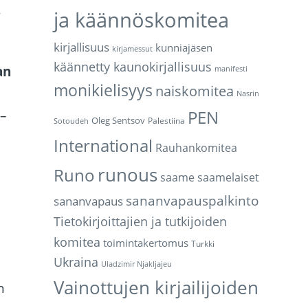
,
ja käännöskomitea
kirjallisuus
kunniajäsen
kirjamessut
käännetty kaunokirjallisuus
an
manifesti
monikielisyys
naiskomitea
Nasrin
PEN
 –
Oleg Sentsov
Palestiina
Sotoudeh
International
Rauhankomitea
runous
Runo
saame
saamelaiset
sananvapauspalkinto
sananvapaus
Tietokirjoittajien ja tutkijoiden
komitea
toimintakertomus
Turkki
Ukraina
Uladzimir Njakljajeu
Vainottujen kirjailijoiden
n