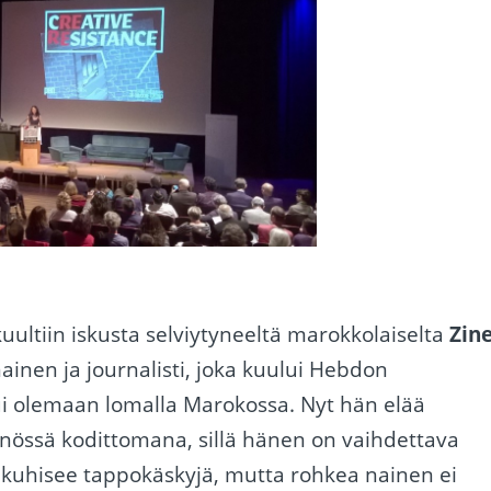
ultiin iskusta selviytyneeltä marokkolaiselta
Zin
ainen ja journalisti, joka kuului Hebdon
ui olemaan lomalla Marokossa. Nyt hän elää
nössä kodittomana, sillä hänen on vaihdettava
er kuhisee tappokäskyjä, mutta rohkea nainen ei