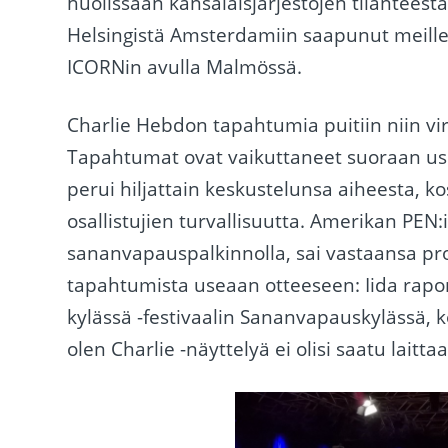
huolissaan kansalaisjärjestöjen tilantees
Helsingistä Amsterdamiin saapunut meill
ICORNin avulla Malmössä.
Charlie Hebdon tapahtumia puitiin niin vir
Tapahtumat ovat vaikuttaneet suoraan u
perui hiljattain keskustelunsa aiheesta, ko
osallistujien turvallisuutta. Amerikan PEN:
sananvapauspalkinnolla, sai vastaansa p
tapahtumista useaan otteeseen: Iida rap
kylässä -festivaalin Sananvapauskylässä,
olen Charlie -näyttelyä ei olisi saatu laitt