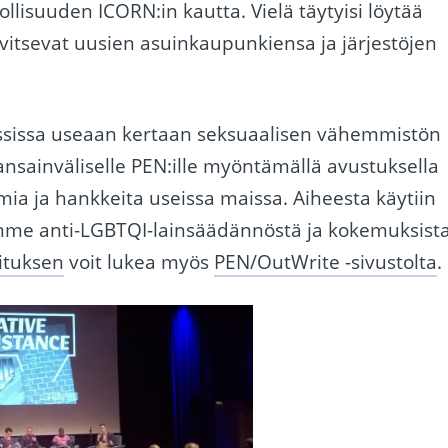
lisuuden ICORN:in kautta. Vielä täytyisi löytää
rvitsevat uusien asuinkaupunkiensa ja järjestöjen
ssissa useaan kertaan seksuaalisen vähemmistön
ansainväliselle PEN:ille myöntämällä avustuksella
a ja hankkeita useissa maissa. Aiheesta käytiin
imme anti-LGBTQI-lainsäädännöstä ja kokemuksist
oituksen
voit lukea myös
PEN/OutWrite -sivustolta
.