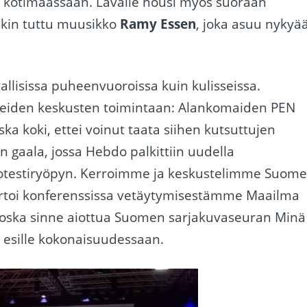
ta kotimaassaan. Lavalle nousi myös suoraan
ekin tuttu muusikko
Ramy Essen
, joka asuu nykyä
allisissa puheenvuoroissa kuin kulisseissa.
seiden keskusten toimintaan: Alankomaiden PEN
ska koki, ettei voinut taata siihen kutsuttujen
in gaala, jossa Hebdo palkittiin uudella
rotestiryöpyn. Kerroimme ja keskustelimme Suom
ortoi konferenssissa vetäytymisestämme Maailma
 koska sinne aiottua Suomen sarjakuvaseuran Minä
aa esille kokonaisuudessaan.