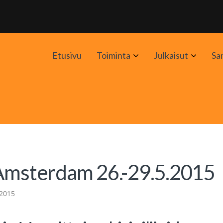
Avaa
Avaa
Etusivu
Toiminta
Julkaisut
Sa
alavalikko
alavali
 Amsterdam 26.-29.5.2015
 2015