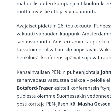
mahdollisuuden kampanjointikoulutukseen,
mutta myös liikutti ja voimaannutti.
Avajaiset pidettiin 26. toukokuuta. Puhe
vakuutti vapauden kaupunki Amsterdamin 
sananvapautta. Amsterdamin kaupunki lupa
turvatoimet olivatkin silmiinpistävät. Vaik
henkilöitä, konferenssipäivät sujuivat rauha
Kansainvälisen PEN:in puheenjohtaja
John
sananvapaus vastustaa pelkoa – pelolle ei
Botsford-Fraser
esitteli konferenssin ”tyhj
puolesta olemme Suomessakin vedonneet. 
postikortteja PEN-jäseniltä.
Masha Gessen