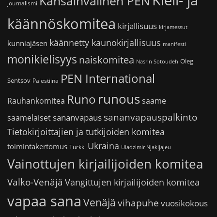
Kansainvälinen PEN
journalismi
käännöskomitea
kirjallisuus
kirjamessut
käännetty kaunokirjallisuus
kunniajäsen
manifesti
monikielisyys
naiskomitea
Oleg
Nasrin Sotoudeh
PEN International
Sentsov
Palestiina
runous
Runo
saame
Rauhankomitea
sananvapauspalkinto
sananvapaus
saamelaiset
Tietokirjoittajien ja tutkijoiden komitea
Ukraina
toimintakertomus
Turkki
Uladzimir Njakljajeu
Vainottujen kirjailijoiden komitea
Valko-Venäjä
Vangittujen kirjailijoiden komitea
vapaa sana
Venäjä
vihapuhe
vuosikokous