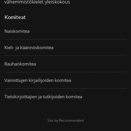
vähemmistökielet
yleiskokous
Komiteat
Naiskomitea
Kieli- ja käännöskomitea
Rauhankomitea
Vainottujen kirjailijoiden komitea
Tietokirjoittajien ja tutkijoiden komitea
Site by Recommended