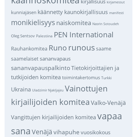
kirjallisuus
kirjamessut
käännetty kaunokirjallisuus
kunniajäsen
manifesti
monikielisyys
naiskomitea
Nasrin Sotoudeh
PEN International
Oleg Sentsov
Palestiina
runous
Runo
saame
Rauhankomitea
sananvapaus
saamelaiset
sananvapauspalkinto
Tietokirjoittajien ja
tutkijoiden komitea
toimintakertomus
Turkki
Vainottujen
Ukraina
Uladzimir Njakljajeu
kirjailijoiden komitea
Valko-Venäjä
vapaa
Vangittujen kirjailijoiden komitea
sana
Venäjä
vihapuhe
vuosikokous