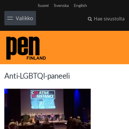
Suomi
Svenska
English
Valikko
Hae sivustolta
Anti-LGBTQI-paneeli