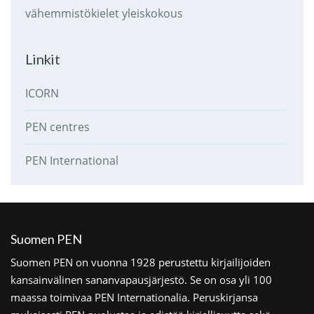
vähemmistökielet
yleiskokous
Linkit
ICORN
PEN centres
PEN International
Suomen PEN
Suomen PEN on vuonna 1928 perustettu kirjailijoiden
kansainvälinen sananvapausjärjestö. Se on osa yli 100
maassa toimivaa PEN Internationalia. Peruskirjansa