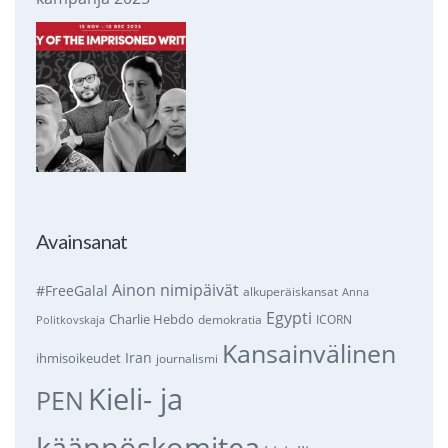
Avainsanat
Ainon nimipäivät
#FreeGalal
alkuperäiskansat
Anna
Egypti
Charlie Hebdo
demokratia
ICORN
Politkovskaja
Kansainvälinen
Iran
ihmisoikeudet
journalismi
Kieli- ja
PEN
käännöskomitea