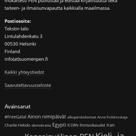
mukaisesti PEN puolustaa ja edistää kirjallisuutta sekä
taiteen- ja ilmaisunvapautta kaikkialla maailmassa.
Postiosoite:
Tekstin talo
Lintulahdenkatu 3
00530 Helsinki
Finland
info(at)suomenpen.fi
Kaikki yhteystiedot
Saavutettavuusseloste
Avainsanat
Ainon nimipäivät
#FreeGalal
alkuperäiskansat
Anna Politkovskaja
Egypti
Iran
Charlie Hebdo
ihmisoikeudet
demokratia
ICORN
Kieli- ja