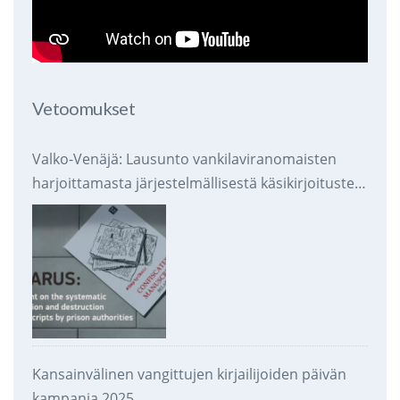
Vetoomukset
Valko-Venäjä: Lausunto vankilaviranomaisten
harjoittamasta järjestelmällisestä käsikirjoitusten
takavarikoinnista ja tuhoamisesta
Kansainvälinen vangittujen kirjailijoiden päivän
kampanja 2025