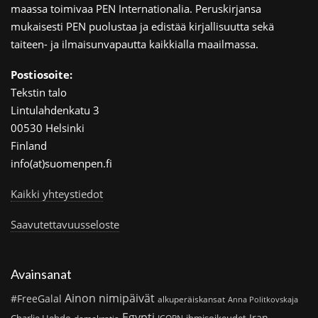
maassa toimivaa PEN Internationalia. Peruskirjansa
mukaisesti PEN puolustaa ja edistää kirjallisuutta sekä
taiteen- ja ilmaisunvapautta kaikkialla maailmassa.
Postiosoite:
Tekstin talo
Lintulahdenkatu 3
00530 Helsinki
Finland
info(at)suomenpen.fi
Kaikki yhteystiedot
Saavutettavuusseloste
Avainsanat
Ainon nimipäivät
#FreeGalal
alkuperäiskansat
Anna Politkovskaja
Egypti
Iran
Charlie Hebdo
ihmisoikeudet