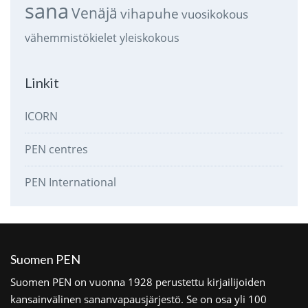
sana
Venäjä
vihapuhe
vuosikokous
vähemmistökielet
yleiskokous
Linkit
ICORN
PEN centres
PEN International
Suomen PEN
Suomen PEN on vuonna 1928 perustettu kirjailijoiden
kansainvälinen sananvapausjärjestö. Se on osa yli 100