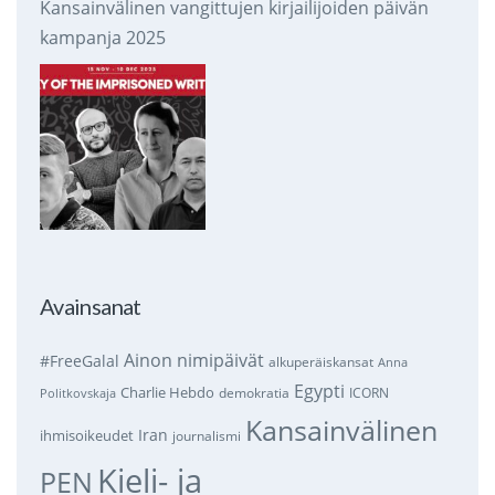
Kansainvälinen vangittujen kirjailijoiden päivän
kampanja 2025
Avainsanat
Ainon nimipäivät
#FreeGalal
alkuperäiskansat
Anna
Egypti
Charlie Hebdo
demokratia
ICORN
Politkovskaja
Kansainvälinen
Iran
ihmisoikeudet
journalismi
Kieli- ja
PEN