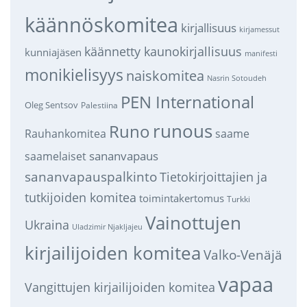
käännöskomitea
kirjallisuus
kirjamessut
käännetty kaunokirjallisuus
kunniajäsen
manifesti
monikielisyys
naiskomitea
Nasrin Sotoudeh
PEN International
Oleg Sentsov
Palestiina
runous
Runo
saame
Rauhankomitea
sananvapaus
saamelaiset
sananvapauspalkinto
Tietokirjoittajien ja
tutkijoiden komitea
toimintakertomus
Turkki
Vainottujen
Ukraina
Uladzimir Njakljajeu
kirjailijoiden komitea
Valko-Venäjä
vapaa
Vangittujen kirjailijoiden komitea