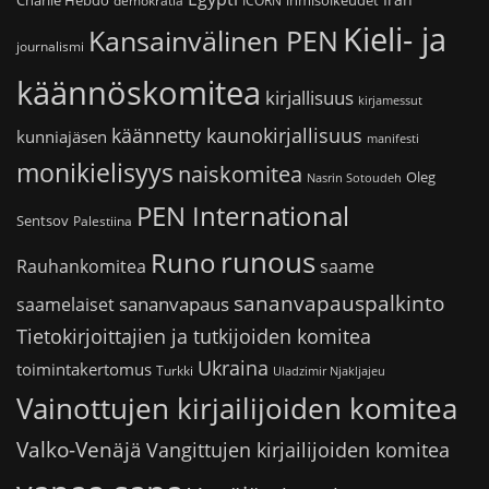
demokratia
ICORN
Kieli- ja
Kansainvälinen PEN
journalismi
käännöskomitea
kirjallisuus
kirjamessut
käännetty kaunokirjallisuus
kunniajäsen
manifesti
monikielisyys
naiskomitea
Oleg
Nasrin Sotoudeh
PEN International
Sentsov
Palestiina
runous
Runo
saame
Rauhankomitea
sananvapauspalkinto
sananvapaus
saamelaiset
Tietokirjoittajien ja tutkijoiden komitea
Ukraina
toimintakertomus
Turkki
Uladzimir Njakljajeu
Vainottujen kirjailijoiden komitea
Valko-Venäjä
Vangittujen kirjailijoiden komitea