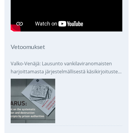
Vetoomukset
Valko-Venäjä: Lausunto vankilaviranomaisten
harjoittamasta järjestelmällisestä käsikirjoitusten
takavarikoinnista ja tuhoamisesta