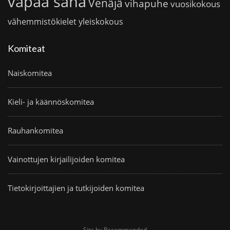
vapaa sana
Venäjä
vihapuhe
vuosikokous
vähemmistökielet
yleiskokous
Komiteat
Naiskomitea
Kieli- ja käännöskomitea
Rauhankomitea
Vainottujen kirjailijoiden komitea
Tietokirjoittajien ja tutkijoiden komitea
Site by Recommended