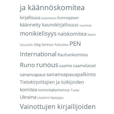
ja käännöskomitea
kirjallisuus
kunniajäsen
kirjamessut
käännetty kaunokirjallisuus
manifesti
monikielisyys
naiskomitea
Nasrin
PEN
Oleg Sentsov
Palestiina
Sotoudeh
International
Rauhankomitea
runous
Runo
saame
saamelaiset
sananvapauspalkinto
sananvapaus
Tietokirjoittajien ja tutkijoiden
komitea
toimintakertomus
Turkki
Ukraina
Uladzimir Njakljajeu
Vainottujen kirjailijoiden