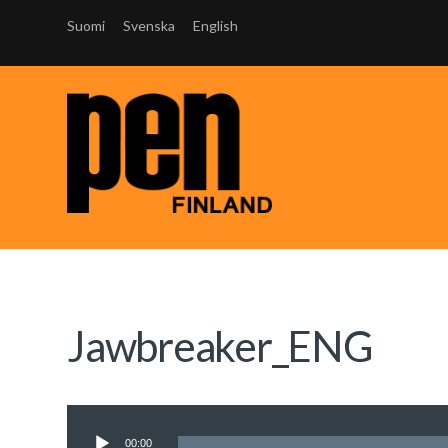
Suomi
Svenska
English
Jawbreaker_ENG
Äänitoistin
00:00