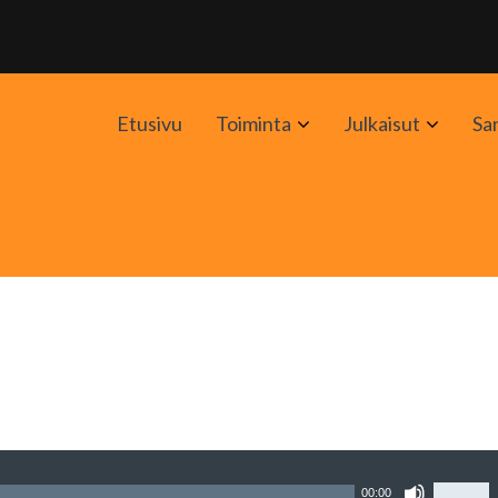
Avaa
Avaa
Etusivu
Toiminta
Julkaisut
Sa
alavalikko
alavali
Nuolin
00:00