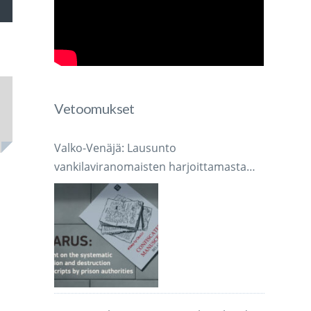
voimakkuutta
Vetoomukset
mmaksi
Valko-Venäjä: Lausunto
mmäksi.
vankilaviranomaisten harjoittamasta
järjestelmällisestä käsikirjoitusten
takavarikoinnista ja tuhoamisesta