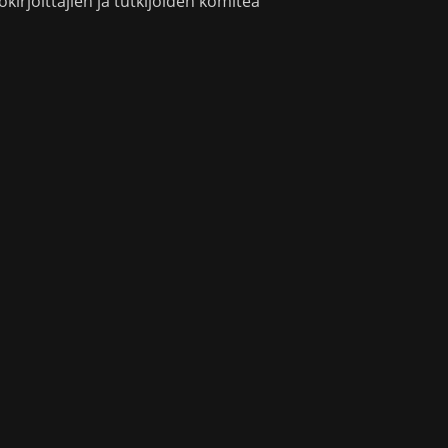
okirjoittajien ja tutkijoiden komitea