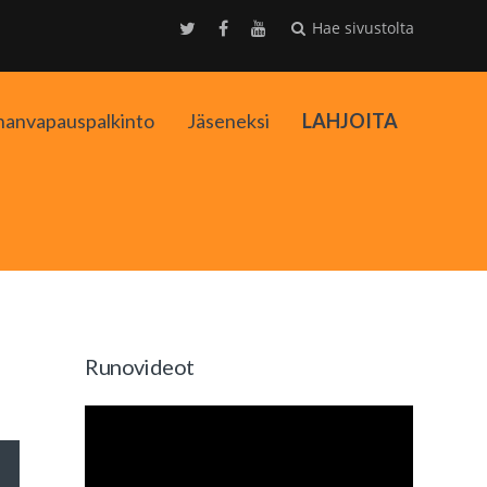
Hae sivustolta
nanvapauspalkinto
Jäseneksi
LAHJOITA
kko
Runovideot
äppäimillä