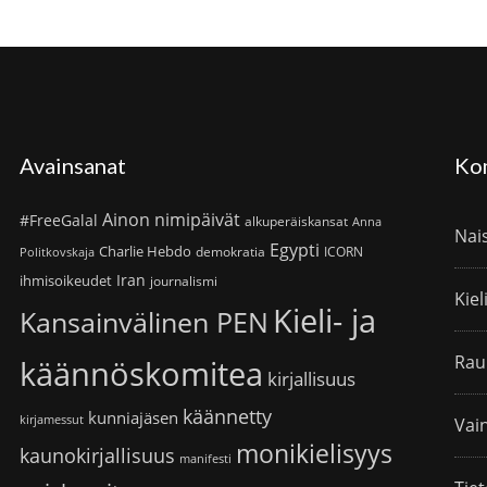
Avainsanat
Ko
Ainon nimipäivät
#FreeGalal
alkuperäiskansat
Anna
Nai
Egypti
Charlie Hebdo
demokratia
ICORN
Politkovskaja
Iran
ihmisoikeudet
journalismi
Kiel
Kieli- ja
Kansainvälinen PEN
Rau
käännöskomitea
kirjallisuus
käännetty
kunniajäsen
kirjamessut
Vain
monikielisyys
kaunokirjallisuus
manifesti