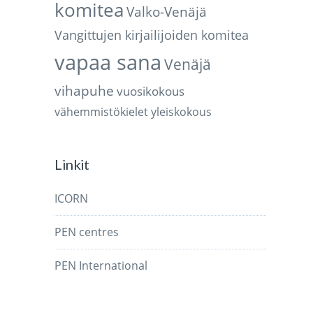
komitea
Valko-Venäjä
Vangittujen kirjailijoiden komitea
vapaa sana
Venäjä
vihapuhe
vuosikokous
vähemmistökielet
yleiskokous
Linkit
ICORN
PEN centres
PEN International