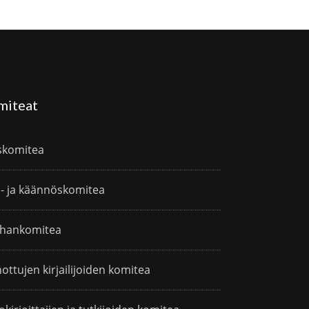
miteat
skomitea
i- ja käännöskomitea
hankomitea
ottujen kirjailijoiden komitea