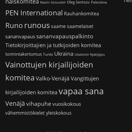
Tiet
naiskomitea
Oleg Sentsov
Palestiina
Nasrin Sotoudeh
PEN International
Rauhankomitea
runous
Runo
saame
saamelaiset
sananvapauspalkinto
sananvapaus
Tietokirjoittajien ja tutkijoiden komitea
Ukraina
toimintakertomus
Turkki
Uladzimir Njakljajeu
Vainottujen kirjailijoiden
komitea
Valko-Venäjä
Vangittujen
vapaa sana
kirjailijoiden komitea
Venäjä
vihapuhe
vuosikokous
vähemmistökielet
yleiskokous