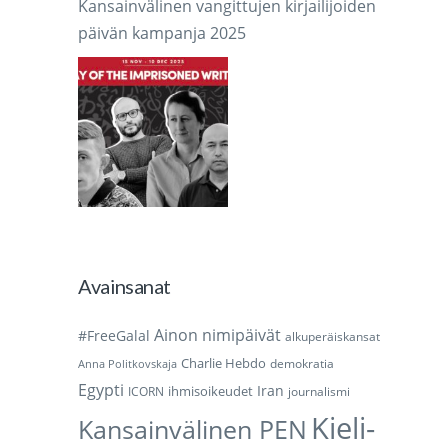
Kansainvälinen vangittujen kirjailijoiden
päivän kampanja 2025
Avainsanat
Ainon nimipäivät
#FreeGalal
alkuperäiskansat
Charlie Hebdo
demokratia
Anna Politkovskaja
Egypti
Iran
ihmisoikeudet
ICORN
journalismi
Kieli-
Kansainvälinen PEN