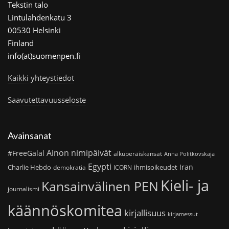
Tekstin talo
Lintulahdenkatu 3
00530 Helsinki
Finland
info(at)suomenpen.fi
Kaikki yhteystiedot
Saavutettavuusseloste
Avainsanat
Ainon nimipäivät
#FreeGalal
alkuperäiskansat
Anna Politkovskaja
Egypti
Iran
Charlie Hebdo
ihmisoikeudet
demokratia
ICORN
Kieli- ja
Kansainvälinen PEN
journalismi
käännöskomitea
kirjallisuus
kirjamessut