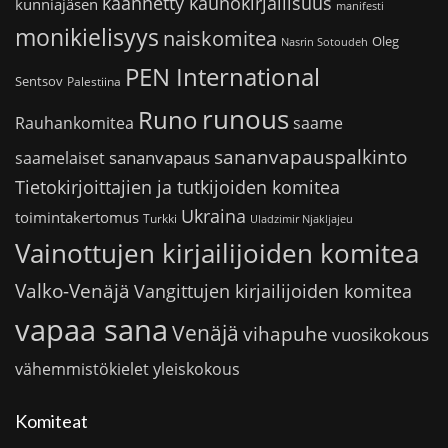
käännetty kaunokirjallisuus
kunniajäsen
manifesti
monikielisyys
naiskomitea
Oleg
Nasrin Sotoudeh
PEN International
Sentsov
Palestiina
runous
Runo
saame
Rauhankomitea
sananvapauspalkinto
sananvapaus
saamelaiset
Tietokirjoittajien ja tutkijoiden komitea
Ukraina
toimintakertomus
Turkki
Uladzimir Njakljajeu
Vainottujen kirjailijoiden komitea
Valko-Venäjä
Vangittujen kirjailijoiden komitea
vapaa sana
Venäjä
vihapuhe
vuosikokous
vähemmistökielet
yleiskokous
Komiteat