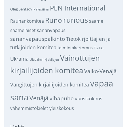
PEN International
Oleg Sentsov
Palestiina
runous
Runo
saame
Rauhankomitea
sananvapaus
saamelaiset
sananvapauspalkinto
Tietokirjoittajien ja
tutkijoiden komitea
toimintakertomus
Turkki
Vainottujen
Ukraina
Uladzimir Njakljajeu
kirjailijoiden komitea
Valko-Venäjä
vapaa
Vangittujen kirjailijoiden komitea
sana
Venäjä
vihapuhe
vuosikokous
vähemmistökielet
yleiskokous
Linkit