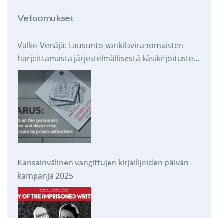
Vetoomukset
Valko-Venäjä: Lausunto vankilaviranomaisten
harjoittamasta järjestelmällisestä käsikirjoitusten
takavarikoinnista ja tuhoamisesta
Kansainvälinen vangittujen kirjailijoiden päivän
kampanja 2025