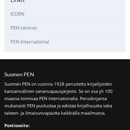
ICORN
PEN centres
PEN International
Suomen PEN
Suomen PEN on vuonna 1928 perustettu kirjailijoiden
kansainvälinen sananvapausjärjestö. Se on osa yli 100
maassa toimivaa PEN Internationalia. Peruskirjansa
mukaisesti PEN puolustaa ja edistää kirjallisuutta sekä
taiteen- ja ilmaisunvapautta kaikkialla maailmassa.
Postiosoite: