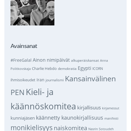
Avainsanat
Ainon nimipäivät
#FreeGalal
alkuperäiskansat
Anna
Egypti
Charlie Hebdo
demokratia
ICORN
Politkovskaja
Kansainvälinen
Iran
ihmisoikeudet
journalismi
Kieli- ja
PEN
käännöskomitea
kirjallisuus
kirjamessut
käännetty kaunokirjallisuus
kunniajäsen
manifesti
monikielisyys
naiskomitea
Nasrin Sotoudeh