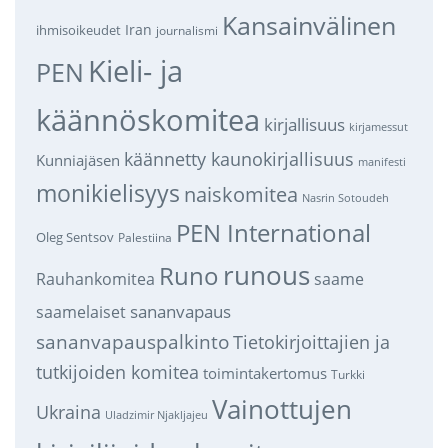
Kansainvälinen
Iran
ihmisoikeudet
journalismi
Kieli- ja
PEN
käännöskomitea
kirjallisuus
kirjamessut
käännetty kaunokirjallisuus
Kunniajäsen
manifesti
monikielisyys
naiskomitea
Nasrin Sotoudeh
PEN International
Oleg Sentsov
Palestiina
runous
Runo
saame
Rauhankomitea
sananvapaus
saamelaiset
sananvapauspalkinto
Tietokirjoittajien ja
tutkijoiden komitea
toimintakertomus
Turkki
Vainottujen
Ukraina
Uladzimir Njakljajeu