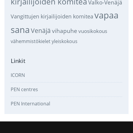
kirjailijoiden komitea
Valko-Venäjä
vapaa
Vangittujen kirjailijoiden komitea
sana
Venäjä
vihapuhe
vuosikokous
vähemmistökielet
yleiskokous
Linkit
ICORN
PEN centres
PEN International