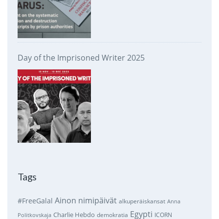
Day of the Imprisoned Writer 2025
Tags
Ainon nimipäivät
#FreeGalal
alkuperäiskansat
Anna
Egypti
Charlie Hebdo
demokratia
ICORN
Politkovskaja