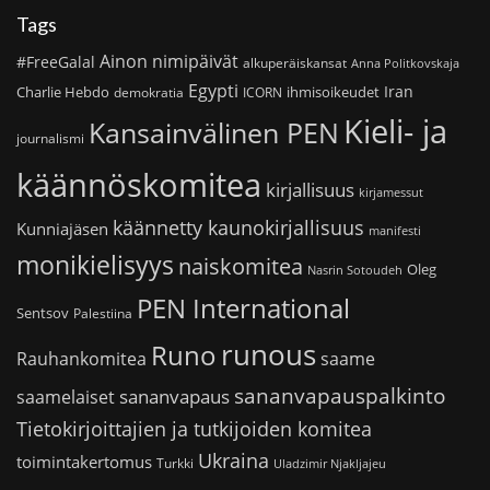
Tags
Ainon nimipäivät
#FreeGalal
alkuperäiskansat
Anna Politkovskaja
Egypti
Iran
Charlie Hebdo
ihmisoikeudet
demokratia
ICORN
Kieli- ja
Kansainvälinen PEN
journalismi
käännöskomitea
kirjallisuus
kirjamessut
käännetty kaunokirjallisuus
Kunniajäsen
manifesti
monikielisyys
naiskomitea
Oleg
Nasrin Sotoudeh
PEN International
Sentsov
Palestiina
runous
Runo
saame
Rauhankomitea
sananvapauspalkinto
sananvapaus
saamelaiset
Tietokirjoittajien ja tutkijoiden komitea
Ukraina
toimintakertomus
Turkki
Uladzimir Njakljajeu